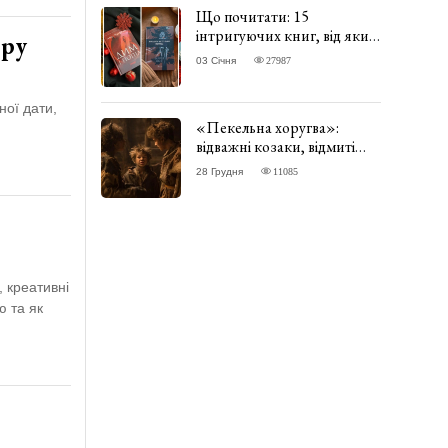
Що почитати: 15
інтригуючих книг, від яких
ору
важко відірватись. ФОТО
03 Січня
27987
ної дати,
«Пекельна хоругва»:
відважні козаки, відмиті
чорти та відчайдушний
28 Грудня
11085
домовик Веніамін. ВІДГУК
 креативні
ю та як