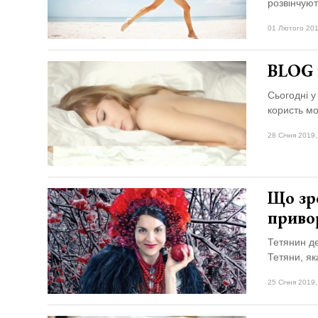
розвінчуют
01 Лютого 201
BLOG н
Сьогодні у
користь мо
28 Січня 2019,
Що зро
приво
Тетянин де
Тетяни, як
25 Січня 2019,