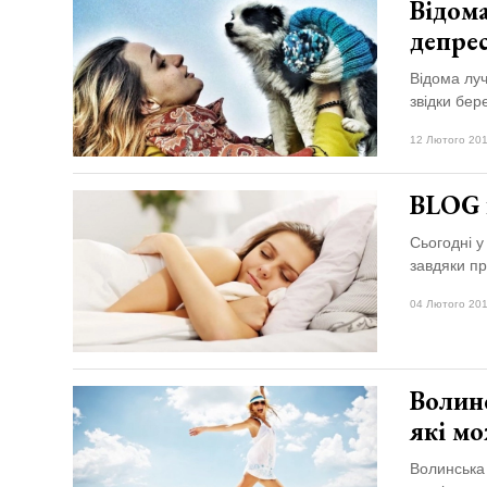
Відома
депре
Відома луч
звідки бер
12 Лютого 201
BLOG н
Сьогодні у
завдяки п
04 Лютого 201
Волин
які м
Волинська 