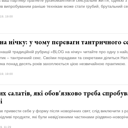
 ваш партнер прагнете урізноманітнити сексуальне життя, однією з
в випробуваним раніше технікам може стати грубий, брутальний се
19, 19:00
а нічку: у чому переваги тантричного с
 нашій традиційній рубриці «BLOG на нічку» читайте про одну з най
тик – тантричний секс. Своїми порадами та секретами ділиться Нат
яка понад десять років захоплюється цією незвичайною практикою.
19, 19:00
их салатів, які обов'язково треба спробу
і
 привести себе у форму після новорічних свят, слід виключити з р
кідливі продукти, які були невід’ємними частинами різдвяно-новоріч
9, 11:29