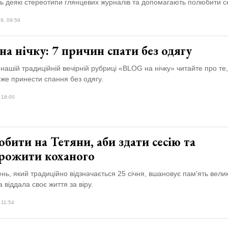
ь деякі стереотипи глянцевих журналів та допомагають полюбити с
9, 09:59
а нічку: 7 причин спати без одягу
 нашій традиційній вечірній рубриці «BLOG на нічку» читайте про те,
же принести спання без одягу.
 18:00
бити на Тетяни, аби здати сесію та
рожити коханого
нь, який традиційно відзначається 25 січня, вшановує пам'ять вели
а віддала своє життя за віру.
 11:54