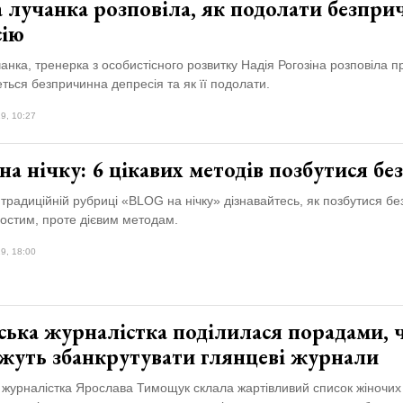
 лучанка розповіла, як подолати безпр
сію
анка, тренерка з особистісного розвитку Надія Рогозіна розповіла пр
еться безпричинна депресія та як її подолати.
9, 10:27
а нічку: 6 цікавих методів позбутися бе
 традиційній рубриці «BLOG на нічку» дізнавайтесь, як позбутися б
ростим, проте дієвим методам.
9, 18:00
ська журналістка поділилася порадами, 
ожуть збанкрутувати глянцеві журнали
журналістка Ярослава Тимощук склала жартівливий список жіночих 