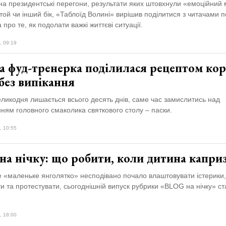
на президентські перегони, результати яких штовхнули «емоційний
той чи інший бік, «Таблоїд Волині» вирішив поділитися з читачами
 про те, як подолати важкі життєві ситуації.
, 09:19
а фуд-тренерка поділилася рецептом кор
без випікання
ликодня лишається всього десять днів, саме час замислитись над
ням головного смаколика святкового столу – паски.
, 10:55
на нічку: що робити, коли дитина капри
 «маленьке янголятко» несподівано почало влаштовувати істерики,
и та протестувати, сьогоднішній випуск рубрики «BLOG на нічку» ст
, 18:00