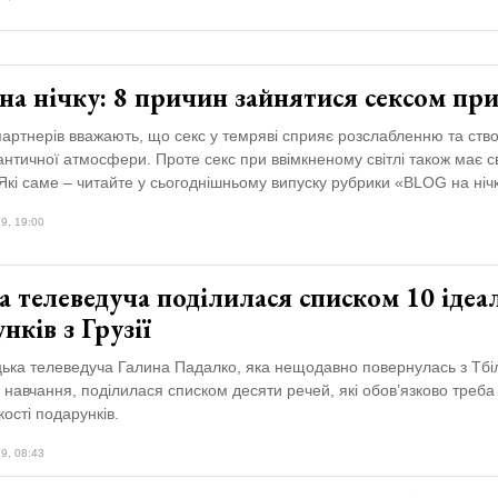
а нічку: 8 причин зайнятися сексом при 
партнерів вважають, що секс у темряві сприяє розслабленню та ст
нтичної атмосфери. Проте секс при ввімкненому світлі також має с
Які саме – читайте у сьогоднішньому випуску рубрики «BLOG на ніч
9, 19:00
 телеведуча поділилася списком 10 ідеа
нків з Грузії
ька телеведуча Галина Падалко, яка нещодавно повернулась з Тбілі
навчання, поділилася списком десяти речей, які обов’язково треба
якості подарунків.
9, 08:43