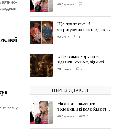
одягати сукні. ФОТО
 маятник»
08 Березня
1
 порадами
Що почитати: 15
інтригуючих книг, від яких
важко відірватись. ФОТО
исної
03 Січня
1
«Пекельна хоругва»:
відважні козаки, відмиті
чорти та відчайдушний
28 Грудня
2
домовик Веніамін. ВІДГУК
ПЕРЕГЛЯДАЮТЬ
зує
На стилі: знамениті
ане вам у
чоловіки, які полюбляють
одягати сукні. ФОТО
08 Березня
7816