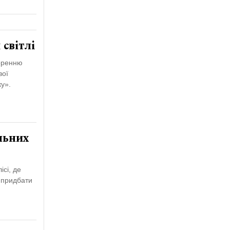
світлі
воренню
вої
ку».
льних
сі, де
 придбати