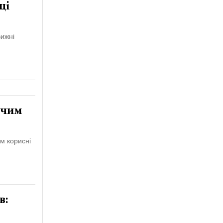
ці
вижні
 чим
м корисні
в: