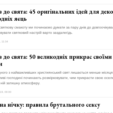
в до свята: 45 оригінальних ідей для дек
дніх яєць
вяткову смакоту ми починаємо думати за пару днів до довгоочікува
овувати святковий настрій варто заздалегідь.
, 11:34
в до свята: 50 великодніх прикрас своїми
и
ного з найважливіших християнський свят лишається менше місяця,
ливі господині починають розмірковувати, чим прикрасти свою осел
 ній затишну атмосферу.
19, 09:00
а нічку: правила брутального сексу