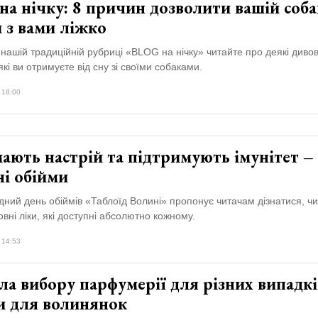
а нічку: 8 причин дозволити вашій соба
 з вами ліжко
 нашій традиційній рубриці «BLOG на нічку» читайте про деякі диво
які ви отримуєте від сну зі своїми собаками.
 18:00
ають настрій та підтримують імунітет –
ні обійми
ний день обіймів «Таблоїд Волині» пропонує читачам дізнатися, чи
овні ліки, які доступні абсолютно кожному.
 14:53
а вибору парфумерії для різних випадкі
и для волинянок