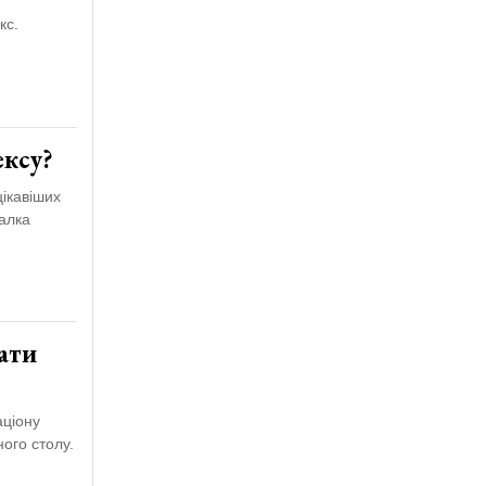
кс.
ексу?
цікавіших
алка
вати
аціону
ного столу.