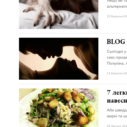
Якщо ви та
альтернати
25 Березня 20
BLOG н
Сьогодні у
секс-проак
Полухіна, 
14 Березня 20
7 легк
навесн
Аби швидше
жирні та ш
28 Лютого 201