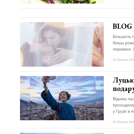
BLOG н
Більшість 
більш рома
переваги. 
22 Лютого 201
Луцька
подару
Відома луц
проходила 
у Грузії в 
22 Лютого 201