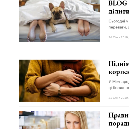
BLOG н
ділити
Сьогодні у
переваги, 
24 Січня 2019,
Піднім
корис
У Міжнарод
ці безкошт
21 Січня 2019,
Правил
порад