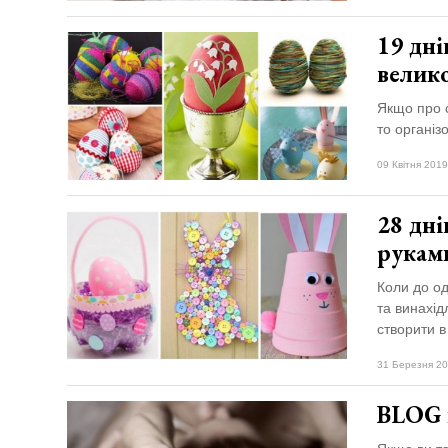
19 дні
велико
Якщо про с
то організ
09 Квітня 2019
28 дні
рукам
Коли до од
та винахід
створити в
31 Березня 20
BLOG н