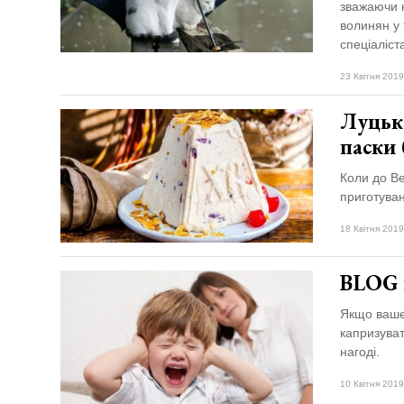
відбулася
зважаючи 
XIX
волинян у 
29 Липня 2026
Спартакіада
553 переглядів
спеціаліста
VolWe...
23 Квітня 2019
Всі розділи
Луцьк
Персона
паски 
Лайф
Коли до Ве
Афіша
приготуван
ZONE 18+
18 Квітня 2019
Контакти
BLOG 
Політика конфіденційності
Якщо ваше
капризуват
нагоді.
10 Квітня 2019