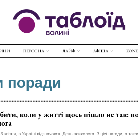
ВИНИ
ПЕРСОНА
ЛАЙФ
АФІША
ZONE
м поради
ити, коли у житті щось пішло не так: п
лога
23 квітня, в Україні відзначають День психолога. З цієї нагоди, а тако