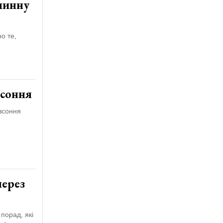
ичинну
о те,
зсоння
езсоння
через
порад, які