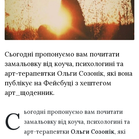
Зіньківський
залишив у
27 Липня 2026
Луцьку
760 переглядів
три...
Всі розділи
Персона
Сьогодні пропонуємо вам почитати
Лайф
замальовку від коуча, психологині та
Афіша
арт-терапевтки Ольги Созонік, які вона
ZONE 18+
публікує на Фейсбуці з хештегом
Контакти
арт_щоденник.
Політика конфіденційності
С
ьогодні пропонуємо вам почитати
замальовку від коуча, психологині та
арт-терапевтки
Ольги Созонік
, які