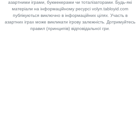
азартними іграми, букмекерами чи тоталізаторами. Будь-які
матеріали на інформаційному ресурсі volyn.tabloyid.com
публікуються виключно в інформаційних цілях. Участь в
азартних іграх може викликати ігрову залежність. Дотримуйтесь
правил (принципів) відповідальної гри.
Copyright © 2014-2026,
«Таблоїд Волині»
Використання матеріалів сайту
лише за умови посилання на
«Таблоїд Волині»
не нижче другого абзацу.