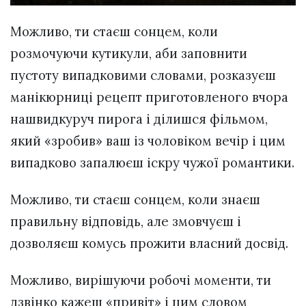
Можливо, ти стаєш сонцем, коли
розмочуючи кутикули, аби заповнити
пустоту випадковими словами, розказуєш
манікюрниці рецепт приготовленого вчора
нашвидкуруч пирога і ділишся фільмом,
який «зробив» ваш із чоловіком вечір і цим
випадково запалюєш іскру чужої романтики.
Можливо, ти стаєш сонцем, коли знаєш
правильну відповідь, але змовчуєш і
дозволяєш комусь прожити власний досвід.
Можливо, вирішуючи робочі моменти, ти
дзвінко кажеш «привіт» і цим словом