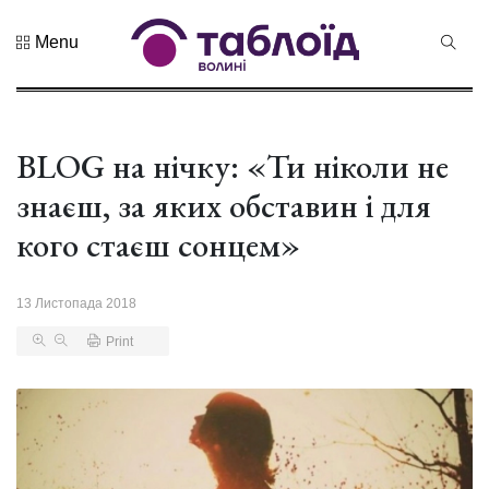
Menu
Не пропустіть
Дрони,
оркестр та
щирі емоції:
BLOG на нічку: «Ти ніколи не
04 Серпня 2026
нацгварді...
251 переглядів
знаєш, за яких обставин і для
Гороскоп на
кого стаєш сонцем»
серпень для
всіх знаків
02 Серпня 2026
зоді...
575 переглядів
13 Листопада 2018
Print
У Луцьку
відбулася
XIX
29 Липня 2026
Спартакіада
511 переглядів
VolWe...
Гамлет