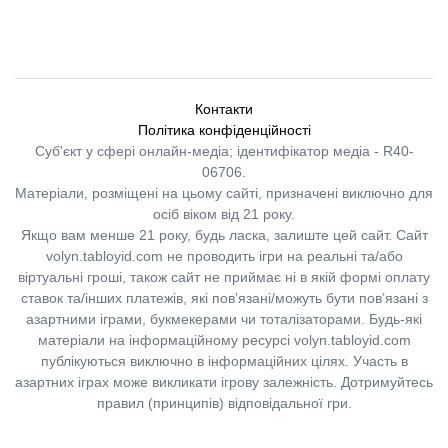
Контакти
Політика конфіденційності
Суб'єкт у сфері онлайн-медіа; ідентифікатор медіа - R40-
06706.
Матеріали, розміщені на цьому сайті, призначені виключно для
осіб віком від 21 року.
Якщо вам менше 21 року, будь ласка, залиште цей сайт.
Сайт
volyn.tabloyid.com не проводить ігри на реальні та/або
віртуальні гроші, також сайт не приймає ні в якій формі оплату
ставок та/інших платежів, які пов’язані/можуть бути пов’язані з
азартними іграми, букмекерами чи тоталізаторами. Будь-які
матеріали на інформаційному ресурсі volyn.tabloyid.com
публікуються виключно в інформаційних цілях. Участь в
азартних іграх може викликати ігрову залежність. Дотримуйтесь
правил (принципів) відповідальної гри.
Copyright © 2014-2026,
«Таблоїд Волині»
Використання матеріалів сайту