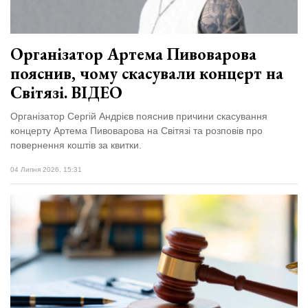
відбулася
XIX
29 Липня 2026
Спартакіада
600 переглядів
VolWe...
Організатор Артема Пивоварова
Всі розділи
пояснив, чому скасували концерт на
Світязі. ВІДЕО
Персона
Організатор Сергій Андрієв пояснив причини скасування
Лайф
концерту Артема Пивоварова на Світязі та розповів про
Афіша
повернення коштів за квитки.
ZONE 18+
04 Липня 2026, 15:31
Контакти
Політика конфіденційності