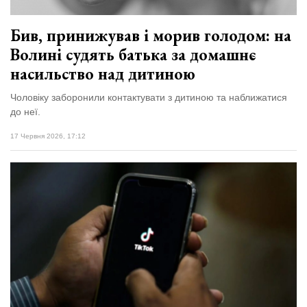
Бив, принижував і морив голодом: на
Волині судять батька за домашнє
насильство над дитиною
Чоловіку заборонили контактувати з дитиною та наближатися
до неї.
17 Червня 2026, 17:12