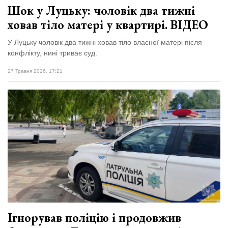
Шок у Луцьку: чоловік два тижні
ховав тіло матері у квартирі. ВІДЕО
У Луцьку чоловік два тижні ховав тіло власної матері після
конфлікту, нині триває суд.
27 Травня 2026, 17:21
Ігнорував поліцію і продовжив