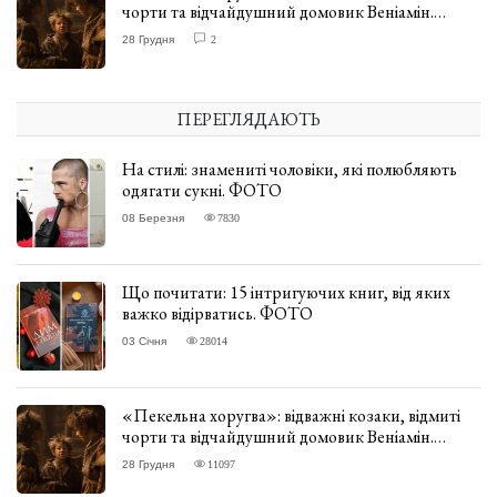
чорти та відчайдушний домовик Веніамін.
ВІДГУК
28 Грудня
2
ПЕРЕГЛЯДАЮТЬ
На стилі: знамениті чоловіки, які полюбляють
одягати сукні. ФОТО
08 Березня
7830
Що почитати: 15 інтригуючих книг, від яких
важко відірватись. ФОТО
03 Січня
28014
«Пекельна хоругва»: відважні козаки, відмиті
чорти та відчайдушний домовик Веніамін.
ВІДГУК
28 Грудня
11097