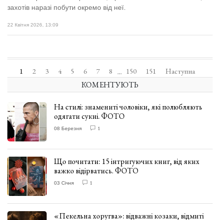
захотів наразі побути окремо від неї.
22 Квітня 2026, 13:09
1
2
3
4
5
6
7
8
150
151
Наступна
...
КОМЕНТУЮТЬ
На стилі: знамениті чоловіки, які полюбляють
одягати сукні. ФОТО
08 Березня
1
Що почитати: 15 інтригуючих книг, від яких
важко відірватись. ФОТО
03 Січня
1
«Пекельна хоругва»: відважні козаки, відмиті