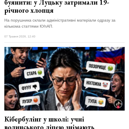
буянити: у Луцьку затримали 19-
річного хлопця
На порушника склали адміністративні матеріали одразу за
кількома статтями КУпАП.
07 Травня 2026, 12:40
Кібербулінг у школі: учні
волинського ліцею знімають