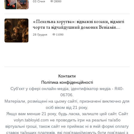
03 Січня
28000
«Пекельна хоругва»: відважні козаки, відмиті
чорти та відчайдушний домовик Веніамін.
ВІДГУК
28 Грудня
11090
Контакти
Політика конфіденційності
Суб'єкт у сфері онлайн-медіа; ідентифікатор медіа - R40-
06706.
Матеріали, розміщені на цьому сайті, призначені виключно для
осіб віком від 21 року.
Якщо вам менше 21 року, будь ласка, залиште цей сайт.
Сайт
volyn.tabloyid.com не проводить ігри на реальні та/або
віртуальні гроші, також сайт не приймає ні в якій формі оплату
ставок та/інших платежів, які пов’язані/можуть бути пов’язані з