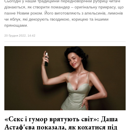
Сьогодні у нашій традиційній передноворічній рубриці читачі
дізнаються, як створити помандер – оригінальну прикрасу, що
пахне Новим роком. Його виготовляють з апельсинів, лимонів
чи яблук, які декорують гвоздикою, корицею та іншими
прянощами.
20 Грудня 2022, 14:42
«Секс і гумор врятують світ»: Даша
Астаф'єва показала, як кохатися під