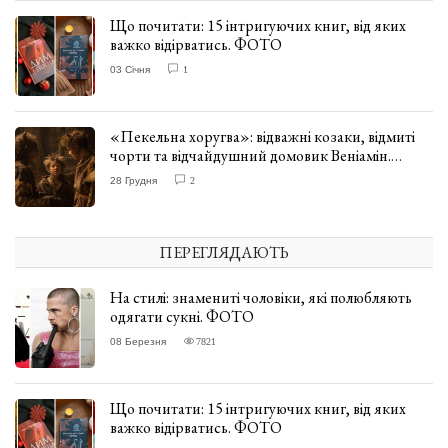
Що почитати: 15 інтригуючих книг, від яких
важко відірватись. ФОТО
03 Січня
1
«Пекельна хоругва»: відважні козаки, відмиті
чорти та відчайдушний домовик Веніамін.
ВІДГУК
28 Грудня
2
ПЕРЕГЛЯДАЮТЬ
На стилі: знамениті чоловіки, які полюбляють
одягати сукні. ФОТО
08 Березня
7821
Що почитати: 15 інтригуючих книг, від яких
важко відірватись. ФОТО