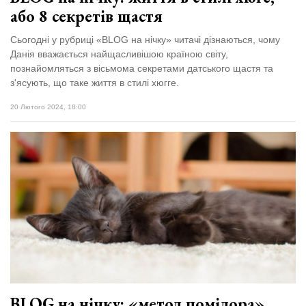
або 8 секретів щастя
Сьогодні у рубриці «BLOG на нічку» читачі дізнаються, чому
Данія вважається найщасливішою країною світу,
познайомляться з вісьмома секретами датського щастя та
з'ясують, що таке життя в стилі хюгге.
20 Лютого 2024, 18:00
BLOG на нічку: «метод помідора»,