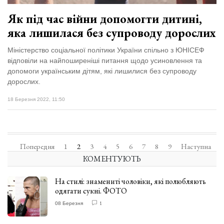
Як під час війни допомогти дитині,
яка лишилася без супроводу дорослих
Міністерство соціальної політики України спільно з ЮНІСЕФ
відповіли на найпоширеніші питання щодо усиновлення та
допомоги українським дітям, які лишилися без супроводу
дорослих.
18 Березня 2022, 11:50
Попередня
1
2
3
4
5
6
7
8
9
Наступна
КОМЕНТУЮТЬ
На стилі: знамениті чоловіки, які полюбляють
одягати сукні. ФОТО
08 Березня
1