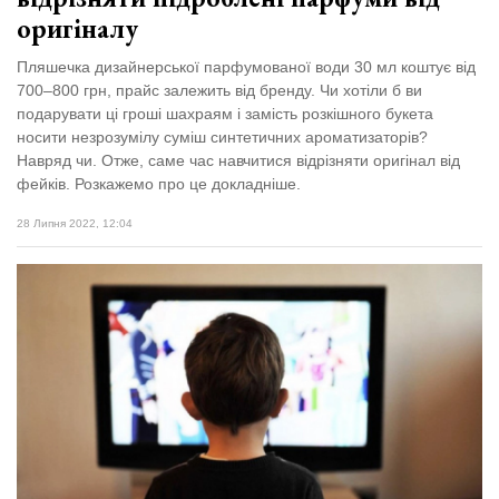
оригіналу
Пляшечка дизайнерської парфумованої води 30 мл коштує від
700–800 грн, прайс залежить від бренду. Чи хотіли б ви
подарувати ці гроші шахраям і замість розкішного букета
носити незрозумілу суміш синтетичних ароматизаторів?
Навряд чи. Отже, саме час навчитися відрізняти оригінал від
фейків. Розкажемо про це докладніше.
28 Липня 2022, 12:04