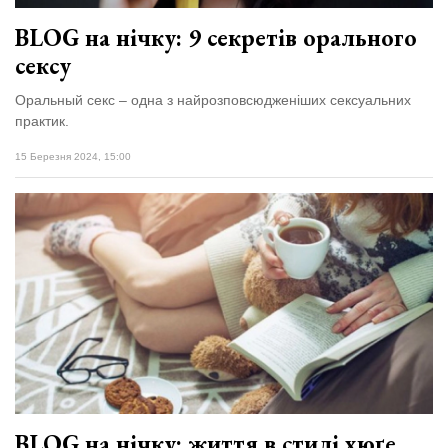
BLOG на нічку: 9 секретів орального
сексу
Оральный секс – одна з найрозповсюдженіших сексуальних
практик.
15 Березня 2024, 15:00
BLOG на нічку: життя в стилі хюґе,