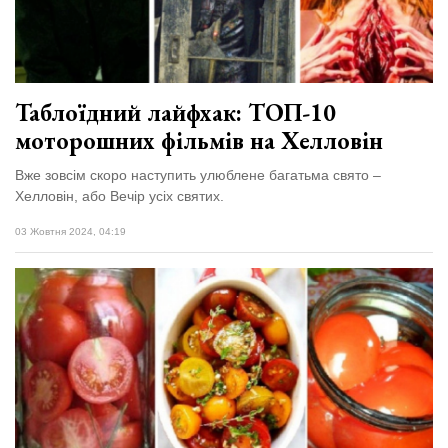
відбулася
XIX
29 Липня 2026
Спартакіада
578 переглядів
VolWe...
Всі розділи
Таблоїдний лайфхак: ТОП-10
моторошних фільмів на Хелловін
Персона
Лайф
Вже зовсім скоро наступить улюблене багатьма свято –
Хелловін, або Вечір усіх святих.
Афіша
03 Жовтня 2024, 04:19
ZONE 18+
Контакти
Політика конфіденційності