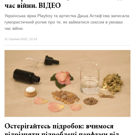
час війни. ВІДЕО
Українська зірка Playboy та артистка Даша Астаф'єва записала
гумористичний ролик про те, як займатися сексом в умовах
час війни.
11 Серпня 2022, 12:32
Остерігайтесь підробок: вчимося
відрізняти підроблені парфуми від