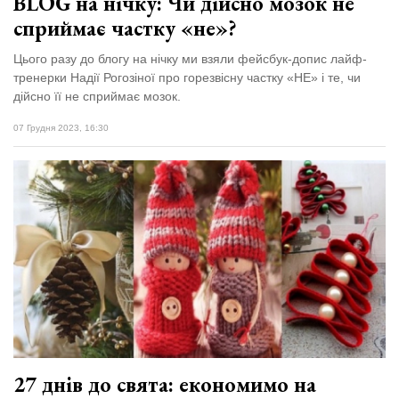
BLOG на нічку: Чи дійсно мозок не
сприймає частку «не»?
Цього разу до блогу на нічку ми взяли фейсбук-допис лайф-
тренерки Надії Рогозіної про горезвісну частку «НЕ» і те, чи
дійсно її не сприймає мозок.
07 Грудня 2023, 16:30
27 днів до свята: економимо на