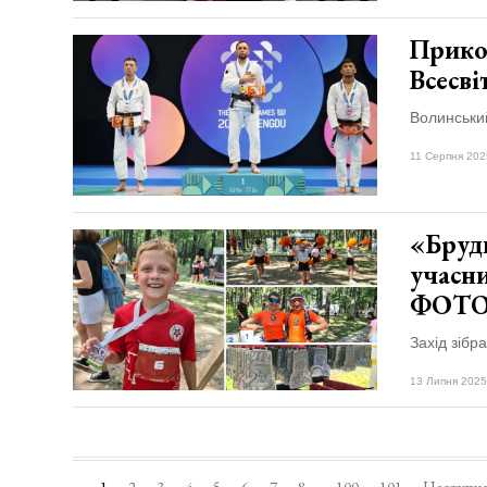
Прико
Всесв
Волинський
11 Серпня 202
«Бруд
учасни
ФОТ
Захід зібра
13 Липня 2025
1
2
3
4
5
6
7
8
100
101
Наступн