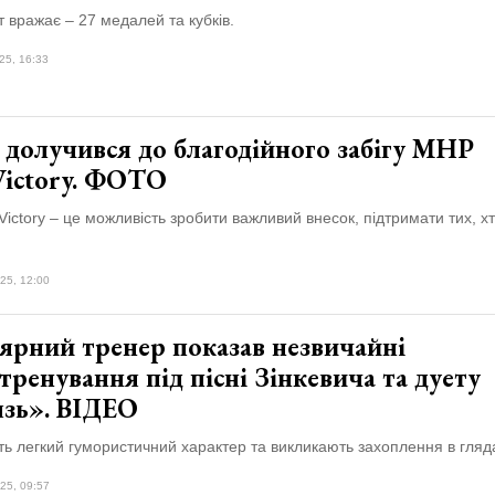
ат вражає – 27 медалей та кубків.
25, 16:33
 долучився до благодійного забігу MHP
ictory. ФОТО
ctory – це можливість зробити важливий внесок, підтримати тих, хт
25, 12:00
ярний тренер показав незвичайні
тренування під пісні Зінкевича та дуету
язь». ВІДЕО
ь легкий гумористичний характер та викликають захоплення в гляда
25, 09:57