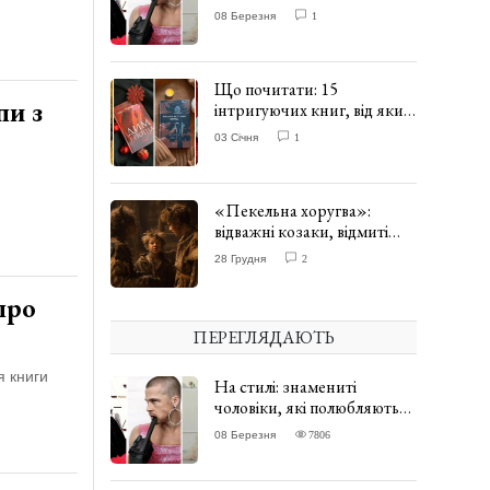
одягати сукні. ФОТО
08 Березня
1
Що почитати: 15
пи з
інтригуючих книг, від яких
важко відірватись. ФОТО
03 Січня
1
«Пекельна хоругва»:
відважні козаки, відмиті
чорти та відчайдушний
28 Грудня
2
домовик Веніамін. ВІДГУК
про
ПЕРЕГЛЯДАЮТЬ
я книги
На стилі: знамениті
чоловіки, які полюбляють
одягати сукні. ФОТО
08 Березня
7806