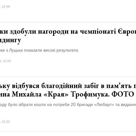
, 12:58
ки здобули нагороди на чемпіонаті Євро
лдингу
и з Луцька показали високі результати.
6, 11:24
ку відбувся благодійний забіг в пам’ять 
ина Михайла «Края» Трофимука. ФОТО
оду було зібрати кошти на потреби 20 бригади «Любарт» та виданн
, 10:22