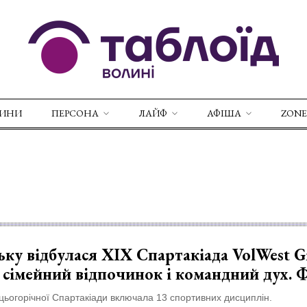
ВИНИ
ПЕРСОНА
ЛАЙФ
АФІША
ZONE
ку відбулася XIX Спартакіада VolWest G
, сімейний відпочинок і командний дух.
ьогорічної Спартакіади включала 13 спортивних дисциплін.