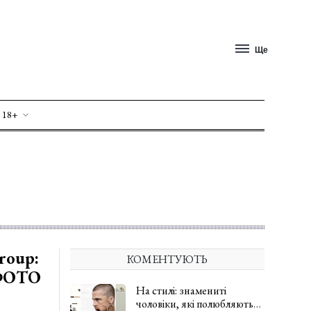
Ще
 18+
roup:
КОМЕНТУЮТЬ
 ФОТО
На стилі: знамениті
чоловіки, які полюбляють