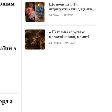
ершим
Що почитати: 15
інтригуючих книг, від яких
важко відірватись. ФОТО
03 Січня
27957
«Пекельна хоругва»:
відважні козаки, відмиті
чорти та відчайдушний
28 Грудня
11073
домовик Веніамін. ВІДГУК
аїни з
орд з