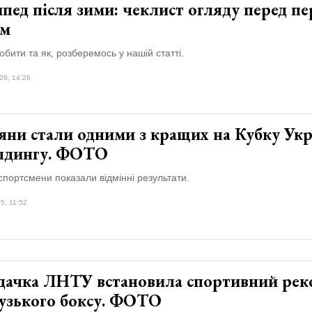
пед після зими: чеклист огляду перед п
ом
бити та як, розберемось у нашій статті.
26, 14:26
яни стали одними з кращих на Кубку Укр
ілдингу. ФОТО
спортсмени показали відмінні результати.
5, 11:52
дачка ЛНТУ встановила спортивний рек
узького боксу. ФОТО