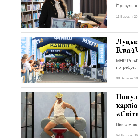
Її результ
11 Вересня 20
Луцьк
Run4V
MHP Run4Vi
потребує.
08 Вересня 20
Попул
кардіо
«Світ
Відео мают
04 Вересня 20