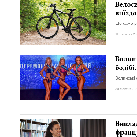
Велоси
виїзд
Що саме ро
11 Березня 20
Волин
бодіб
Волинські 
30 Жовтня 202
Викла
франц