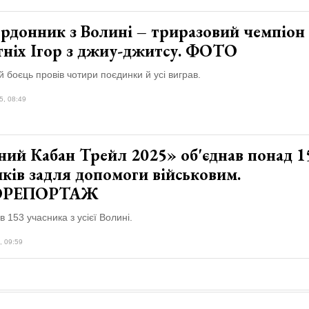
рдонник з Волині – триразовий чемпіон
ітніх Ігор з джиу-джитсу. ФОТО
 боєць провів чотири поєдинки й усі виграв.
5, 08:49
ний Кабан Трейл 2025» об'єднав понад 1
ків задля допомоги військовим.
ОРЕПОРТАЖ
в 153 учасника з усієї Волині.
, 09:59
а