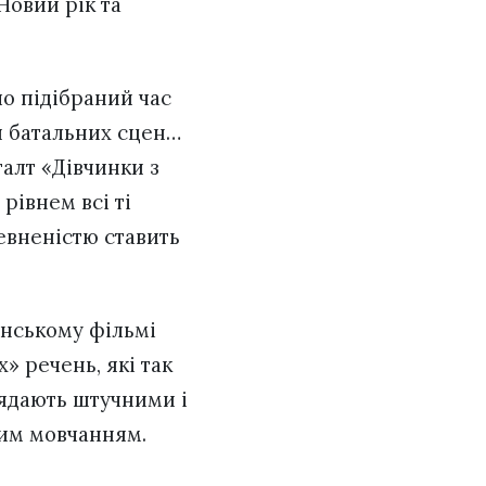
Новий рік та
ло підібраний час
ки батальних сцен…
талт «Дівчинки з
рівнем всі ті
певненістю ставить
їнському фільмі
» речень, які так
лядають штучними і
тим мовчанням.