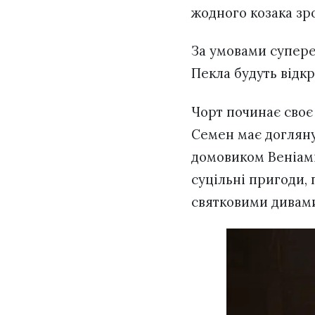
жодного козака зро
За умовами супереч
Пекла будуть відкр
Чорт починає своє
Семен має догляну
домовиком Веніамі
суцільні пригоди,
святковими дивами