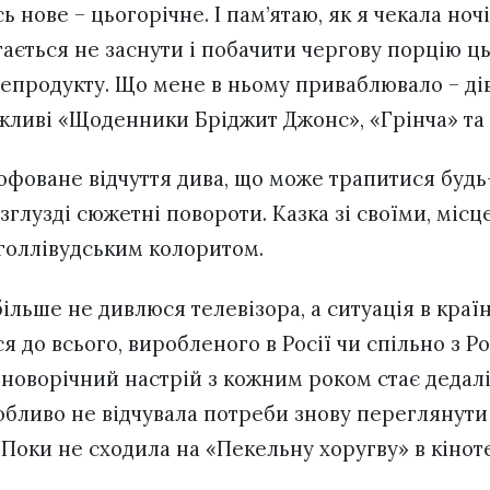
ь нове – цьогорічне. І пам’ятаю, як я чекала ноч
ається не заснути і побачити чергову порцію ц
епродукту. Що мене в ньому приваблювало – дів
жливі «Щоденники Бріджит Джонс», «Грінча» та
офоване відчуття дива, що може трапитися будь-
зглузді сюжетні повороти. Казка зі своїми, міс
голлівудським колоритом.
ільше не дивлюся телевізора, а ситуація в краї
 до всього, виробленого в Росії чи спільно з Р
 новорічний настрій з кожним роком стає дедалі
собливо не відчувала потреби знову переглянути
 Поки не сходила на «Пекельну хоругву» в кінот