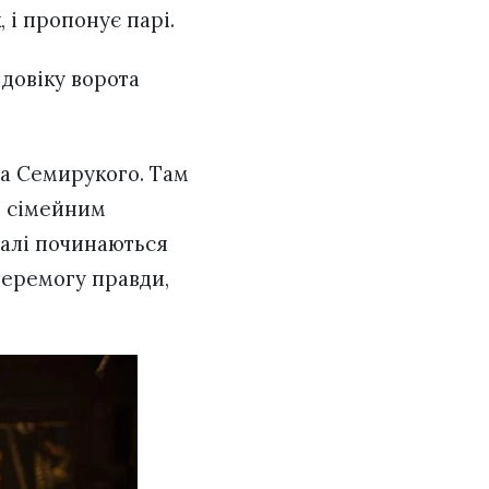
 і пропонує парі.
 довіку ворота
на Семирукого. Там
з сімейним
Далі починаються
перемогу правди,