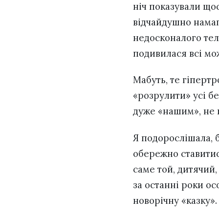
ніч показували щос
відчайдушно намаг
недосконалого тел
подивилася всі мо
Мабуть, те гіпертр
«розрулити» усі бе
дуже «нашим», не 
Я подорослішала, б
обережно ставитися
саме той, дитячий,
за останні роки о
новорічну «казку».