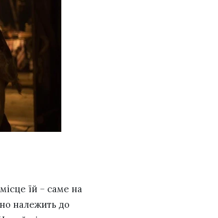
 місце їй – саме на
сно належить до