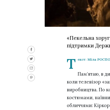
«Пекельна хоругв
підтримки Держк
Т
екст: Міла РОСП
Пам’ятаю, в д
коли телевізор «з
виробництва. По к
костюмами, наївн
обличчями: Кіркоро