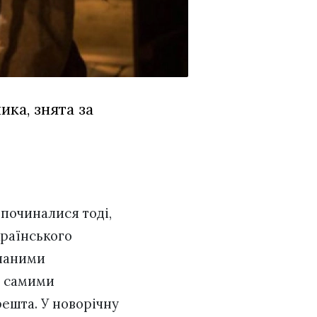
ика, знята за
 починалися тоді,
країнського
йчаними
и самими
решта. У новорічну