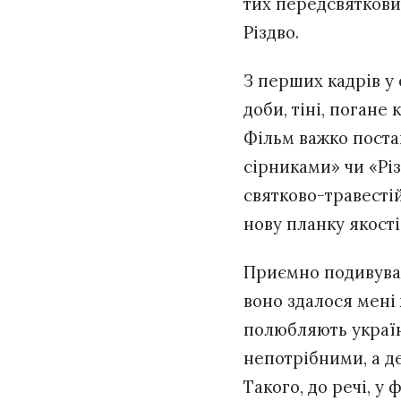
тих передсвяткових
Різдво.
З перших кадрів у 
доби, тіні, погане
Фільм важко постав
сірниками» чи «Різ
святково-травестій
нову планку якості
Приємно подивувал
воно здалося мені 
полюбляють україн
непотрібними, а д
Такого, до речі, у