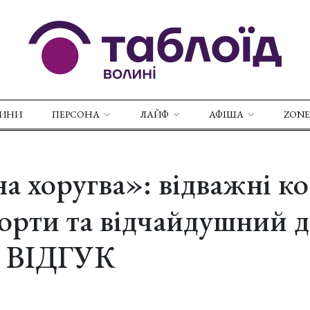
ВИНИ
ПЕРСОНА
ЛАЙФ
АФІША
ZONE
а хоругва»: відважні ко
чорти та відчайдушний 
. ВІДГУК