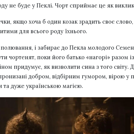
ду не буде у Пеклі. Чорт сприймає це як виклик,
ки, якщо хоча б один козак зрадить своє слово,
итими для всього роду їхнього.
 полювання, і забирає до Пекла молодого Семе
ти чортенят, поки його батько «нагорі» разом і
ном придумує, як визволити сина з того світу. 
 пронизані добром, відбірним гумором, вірою у 
 та дуже українською магією.