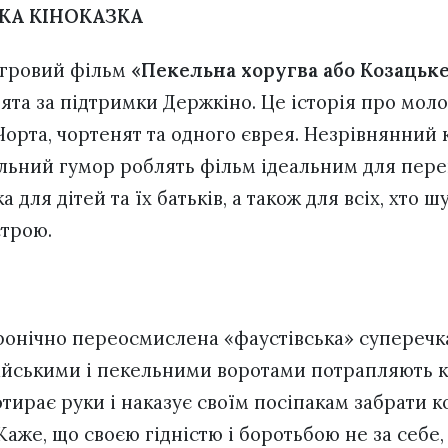
КА КІНОКАЗКА
гровий фільм
«Пекельна хоругва або Козацьке
нята за підтримки Держкіно. Це історія про мол
 Чорта, чортенят та одного єврея. Незрівнянний 
льний гумор роблять фільм ідеальним для пере
 для дітей та їх батьків, а також для всіх, хто ш
строю.
 іронічно переосмислена «фаустівська» суперечка
йськими і пекельними воротами потрапляють ко
тирає руки і наказує своїм посіпакам забрати ко
Каже, що своєю гідністю і боротьбою не за себе, 