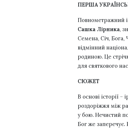
ПЕРША УКРАЇНСЬ
Повнометражний і
Сашка Лірника
, з
Семена, Січ, Бога,
відмінний націона
родиною. Це стрічка
для святкового на
СЮЖЕТ
В основі історії –
роздоріжжя між ра
у бою. Нечистий по
Бог же заперечує. 