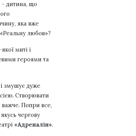
і – дитина, що
ього
чину, яка вже
 «Реальну любов»?
якої миті і
цевими героями та
ні змушує дуже
осією. Створювати
 важче. Попри все,
 якусь чергову
еатрі
«Адреналін»
.