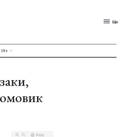
Ще
 18+
заки,
домовик
Print