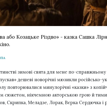
а або Козацьке Різдво» - казка Сашка Лірн
іно.
ОПА
итинстві зимові свята для мене по-справжньому
апускав» дешеві новорічні мюзикли російсько-у
олу повторювалися минулорічні «казки» з копі
им сюжетом, нікчемною акторською грою й тим
в, Скрипка, Меладзе, Лорак, Вєрка Сердючка і 