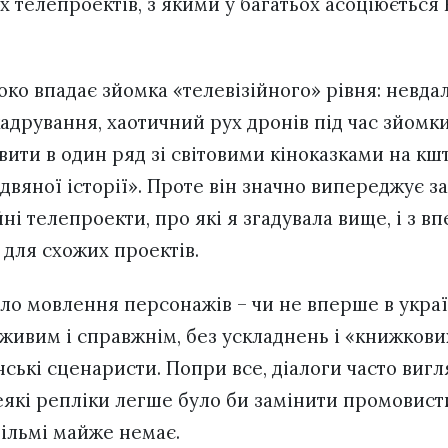
 телепроектів, з якими у багатьох асоціюється 
око впадає зйомка «телевізійного» рівня: невда
 кадрування, хаотичний рух дронів під час зйом
ити в один ряд зі світовими кіноказками на кш
двяної історії». Проте він значно випереджує за 
ні телепроекти, про які я згадувала вище, і з в
 для схожих проектів.
о мовлення персонажів – чи не вперше в укра
живим і справжнім, без ускладнень і «книжкових
ські сценаристи. Попри все, діалоги часто виг
еякі репліки легше було би замінити промовис
 фільмі майже немає.