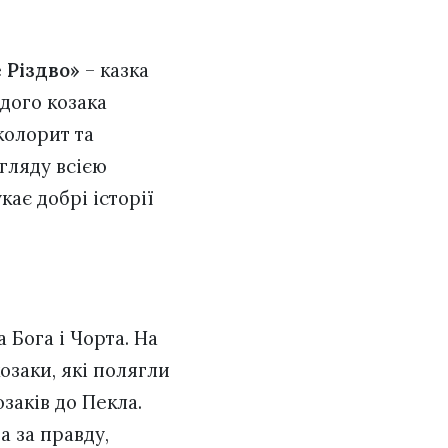
 Різдво»
– казка
одого козака
колорит та
гляду всією
укає добрі історії
 Бога і Чорта. На
заки, які полягли
заків до Пекла.
а за правду,