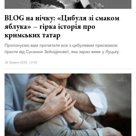
BLOG на нічку: «Цибуля зі смаком
яблука» – гірка історія про
кримських татар
Пропонуємо вам прочитати есе з цибулевим присмаком
гіркоти від Сусанни Зейнідінової, яка зараз живе у Луцьку.
18 Травня 2020, 17:40