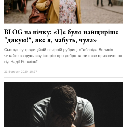
відбулася
XIX
29 Липня 2026
Спартакіада
573 переглядів
VolWe...
Всі розділи
BLOG на нічку: «Це було найщиріше
"дякую!", яке я, мабуть, чула»
Персона
Лайф
Сьогодні у традиційній вечірній рубриці «Таблоїда Волині»
читайте зворушливу історію про добро та життєве призначення
Афіша
від Надії Рогозіної.
ZONE 18+
21 Вересня 2020, 18:57
Контакти
Політика конфіденційності