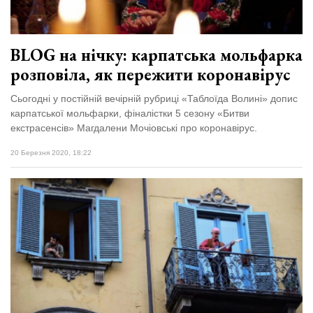
BLOG на нічку: карпатська мольфарка
розповіла, як пережити коронавірус
Сьогодні у постійній вечірній рубриці «Таблоїда Волині» допис
карпатської мольфарки, фіналістки 5 сезону «Битви
екстрасенсів» Магдалени Мочіовські про коронавірус.
20 Березня 2020, 18:22