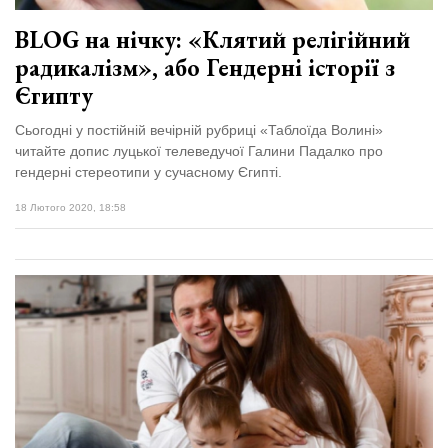
BLOG на нічку: «Клятий релігійний
радикалізм», або Гендерні історії з
Єгипту
Сьогодні у постійній вечірній рубриці «Таблоїда Волині»
читайте допис луцької телеведучої Галини Падалко про
гендерні стереотипи у сучасному Єгипті.
18 Лютого 2020, 18:58