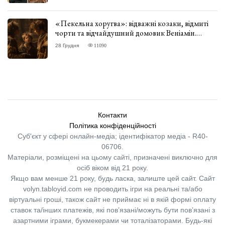
«Пекельна хоругва»: відважні козаки, відмиті
чорти та відчайдушний домовик Веніамін.
ВІДГУК
28 Грудня
11090
Контакти
Політика конфіденційності
Суб'єкт у сфері онлайн-медіа; ідентифікатор медіа - R40-
06706.
Матеріали, розміщені на цьому сайті, призначені виключно для
осіб віком від 21 року.
Якщо вам менше 21 року, будь ласка, залиште цей сайт.
Сайт
volyn.tabloyid.com не проводить ігри на реальні та/або
віртуальні гроші, також сайт не приймає ні в якій формі оплату
ставок та/інших платежів, які пов’язані/можуть бути пов’язані з
азартними іграми, букмекерами чи тоталізаторами. Будь-які