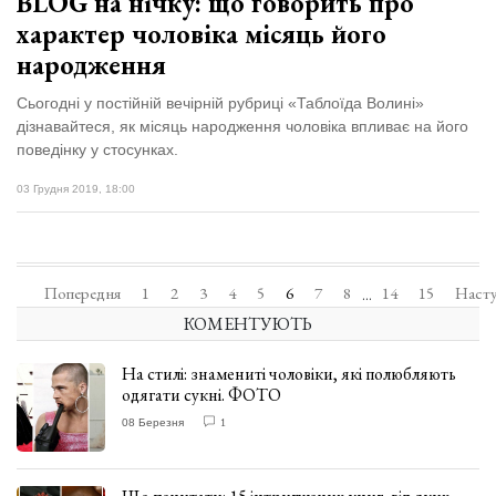
BLOG на нічку: що говорить про
характер чоловіка місяць його
народження
Сьогодні у постійній вечірній рубриці «Таблоїда Волині»
дізнавайтеся, як місяць народження чоловіка впливає на його
поведінку у стосунках.
03 Грудня 2019, 18:00
Попередня
1
2
3
4
5
6
7
8
14
15
Наст
...
КОМЕНТУЮТЬ
На стилі: знамениті чоловіки, які полюбляють
одягати сукні. ФОТО
08 Березня
1