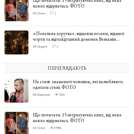
Що почитати: 15 інтригуючих книг, від яких
важко відірватись. ФОТО
03 Січня
1
«Пекельна хоругва»: відважні козаки, відмиті
чорти та відчайдушний домовик Веніамін.
ВІДГУК
28 Грудня
2
ПЕРЕГЛЯДАЮТЬ
На стилі: знамениті чоловіки, які полюбляють
одягати сукні. ФОТО
08 Березня
7820
Що почитати: 15 інтригуючих книг, від яких
важко відірватись. ФОТО
03 Січня
27996