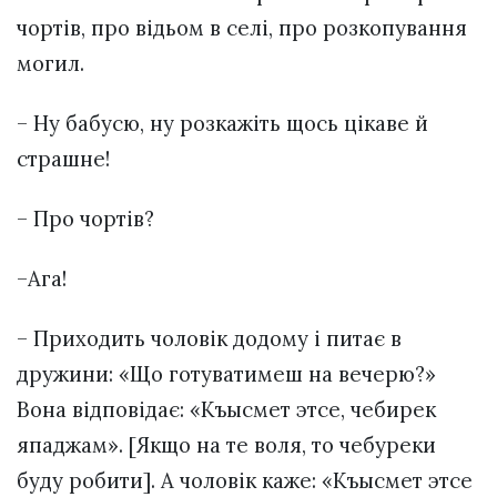
чортів, про відьом в селі, про розкопування
могил.
– Ну бабусю, ну розкажіть щось цікаве й
страшне!
– Про чортів?
–Ага!
– Приходить чоловік додому і питає в
дружини: «Що готуватимеш на вечерю?»
Вона відповідає: «Къысмет этсе, чебирек
япаджам». [Якщо на те воля, то чебуреки
буду робити]. А чоловік каже: «Къысмет этсе