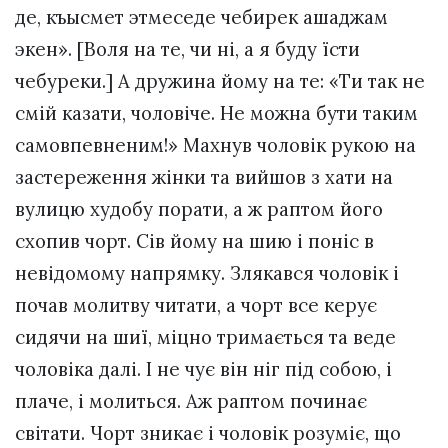
де, къысмет этмеседе чебирек ашаджам
экен». [Воля на те, чи ні, а я буду їсти
чебуреки.] А дружина йому на те: «Ти так не
смій казати, чоловіче. Не можна бути таким
самовпевненим!» Махнув чоловік рукою на
застереження жінки та вийшов з хати на
вулицю худобу порати, а ж раптом його
схопив чорт. Сів йому на шию і поніс в
невідомому напрямку. Злякався чоловік і
почав молитву читати, а чорт все керує
сидячи на шиї, міцно тримається та веде
чоловіка далі. І не чує він ніг під собою, і
плаче, і молиться. Аж раптом починає
світати. Чорт зникає і чоловік розуміє, що