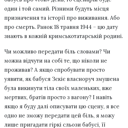
один і той самий. Різними будуть місця
призначення та історії про виживання. Або
про смерть. Ранок 18 травня 1944 – цю дату
знають в кожній кримськотатарській родині.
Чи можливо передати біль словами? Чи
можна відчути на собі те, що ніколи не
проживав? А якщо спробувати просто
уявити, як бабуся Зєкіє власноруч змушена
була викинути тіла своїх маленьких, вже
мертвих, братів просто з вагону? І навіть
якщо я буду далі описувати цю сцену, я все
одно не зможу передати цей біль, я можу
лише пригадати гіркі сльози бабусі, її