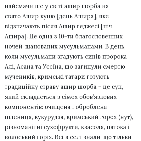
найсмачніше у світі ашир шорба на
свято Ашир куню [день Ашира], яке
відзначають після Ашир геджесі [ніч
Ашира]. Це одна з 10-ти благословенних
ночей, шанованих мусульманами. В день,
коли мусульмани згадують синів пророка
Алі, Асана та Усєїна, що загинули смертю
мучеників, кримські татари готують
традиційну страву ашир шорба – це суп,
який складається з сімох обов’язкових
компонентів: очищена і оброблена
пшениця, кукурудза, кримський горох (нут),
різноманітні сухофрукти, квасоля, патока і
волоський горіх. Всі в селі знали, що тільки