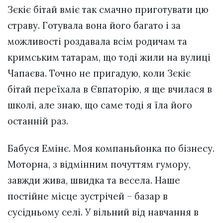
Зєкіє бітай вміє так смачно приготувати цю
страву. Готувала вона його багато і за
можливості роздавала всім родичам та
кримським татарам, що тоді жили на вулиці
Чапаєва. Точно не пригадую, коли Зєкіє
бітай переїхала в Євпаторію, я ще вчилася в
школі, але знаю, що саме тоді я їла його
останній раз.
Бабуся Емінє. Моя компаньйонка по бізнесу.
Моторна, з відмінним почуттям гумору,
завжди жива, швидка та весела. Наше
постійне місце зустрічей – базар в
сусідньому селі. У вільний від навчання в