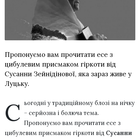
Зіньківський
залишив у
27 Липня 2026
Луцьку
732 переглядів
три...
Всі розділи
Персона
Пропонуємо вам прочитати есе з
Лайф
цибулевим присмаком гіркоти від
Афіша
Сусанни Зейнідінової, яка зараз живе у
ZONE 18+
Луцьку.
Контакти
С
Політика конфіденційності
ьогодні у традиційному блозі на нічку
– серйозна і болюча тема.
Пропонуємо вам прочитати есе з
цибулевим присмаком гіркоти від
Сусанни