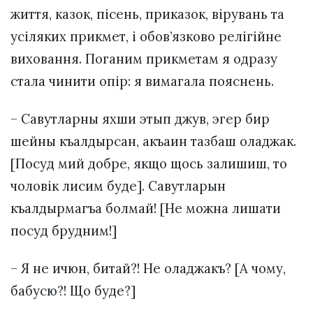
життя, казок, пісень, приказок, вірувань та
усіляких прикмет, і обов’язково релігійне
виховання. Поганим прикметам я одразу
стала чинити опір: я вимагала пояснень.
– Савутларны яхши этып джув, эгер бир
шейны къалдырсан, акъаин тазбаш оладжак.
[Посуд мий добре, якщо щось залишиш, то
чоловік лисим буде]. Савутларын
къалдырмагъа болмай! [Не можна лишати
посуд брудним!]
– Я не ичюн, битай?! Не оладжакъ? [А чому,
бабусю?! Що буде?]