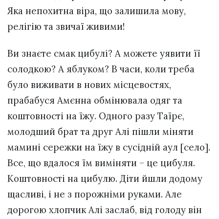
Яка непохитна віра, що залишила мову,
релігію та звичаї живими!
Ви знаєте смак цибулі? А можете уявити її
солодкою? А яблуком? В часи, коли треба
було виживати в нових місцевостях,
прабабуся Амєнна обмінювала одяг та
коштовності на їжу. Одного разу Таїрє,
молодший брат та друг Алі пішли міняти
мамині сережки на їжу в сусідній аул [село].
Все, що вдалося їм виміняти – це цибуля.
Коштовності на цибулю. Діти йшли додому
щасливі, і не з порожніми руками. Але
дорогою хлопчик Алі заслаб, від голоду він