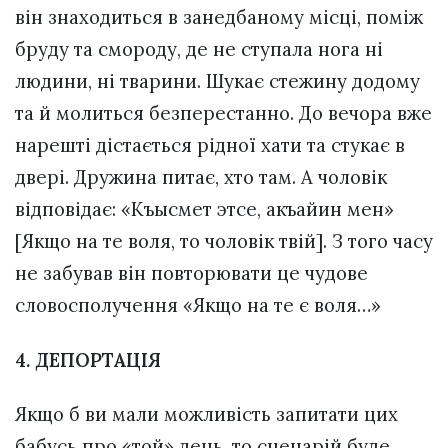
він знаходиться в занедбаному місці, поміж
бруду та смороду, де не ступала нога ні
людини, ні тварини. Шукає стежину додому
та й молиться безперестанно. До вечора вже
нарешті дістається рідної хати та стукає в
двері. Дружина питає, хто там. А чоловік
відповідає: «Къысмет этсе, акъайин мен»
[Якщо на те воля, то чоловік твій]. З того часу
не забував він повторювати це чудове
словосполучення «Якщо на те є воля…»
4. ДЕПОРТАЦІЯ
Якщо б ви мали можливість запитати цих
бабусь про «той» день, то сценарій буде