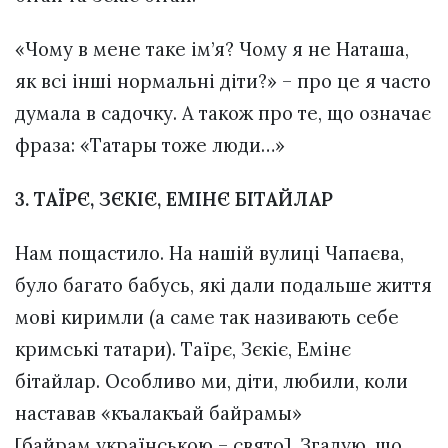
«Чому в мене таке ім’я? Чому я не Наташа,
як всі інші нормальні діти?» – про це я часто
думала в садочку. А також про те, що означає
фраза: «Татары тоже люди…»
3. ТАЇРЄ, ЗЄКІЄ, ЕМІНЄ БІТАЙЛАР
Нам пощастило. На нашій вулиці Чапаєва,
було багато бабусь, які дали подальше життя
мові киримли (а саме так називають себе
кримські татари). Таїрє, Зєкіє, Емінє
бітайлар. Особливо ми, діти, любили, коли
наставав «къалакъай байрамы»
[байрам українською – свято]. Згадую, що