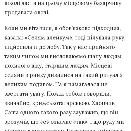
школі час, я на цьому місцевому базарчику
продавала овочі.
Коли ми віталися, я обов’язково підходила,
казала: «Селям алейкум», тоді цілувала руку,
підносила її до лобу. Так у нас прийнято –
таким чином ми висловлюємо шану людям
похилого віку, старшим людям. Місцеві
селяни з ринку дивилися на такий ритуал з
великим подивом. Та я намагалася не
звертати увагу. Поміж собою говорили,
звичайно, кримськотатарською. Хлопчик
Саша одного такого разу зауважив, що він
зрозумів, що «е» означає «так», і що руку ми
цілуємо в знак поваги. Поступово «місцеві»