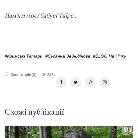
Пам’яті моєї бабусі Таїрє…
#Кримські Татари
#Сусанна Зейнідінова
#BLOG На Нічку
Коментарів (0)
3464
Схожі публікації