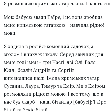
Я розмовляю кримськотатарською. І навіть спів
Мою бабусю звали Таїрє, і це вона зробила
мене кримською татаркою – навчила рідної
мови.
Я ходила в російськомовний садочок, а
згодом і в таку ж школу. Серед звичних для
мене тоді імен – три Насті, дві Олі, Валя,
Юля , безліч Андріїв та Сергіїв –
вирізнялися наші. Імена кримських татар:
Сусанна, Лаура, Тимур та Емір. Ми з Еміром
розмовляли рідною мовою. І все тому, що в
нас був скарб – наші бітайлар [бабусі]: Таїрє
бітай та Зєкіє бітай.