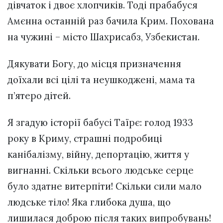
дівчаток і двоє хлопчиків. Тоді прабабуся
Амєнна останній раз бачила Крим. Похована
на чужині – місто Шахрисабз, Узбекистан.
Дякувати Богу, до місця призначення
доїхали всі цілі та неушкоджені, мама та
п’ятеро дітей.
Я згадую історії бабусі Таїрє: голод 1933
року в Криму, страшні подробиці
канібалізму, війну, депортацію, життя у
вигнанні. Скільки всього людське серце
було здатне витерпіти! Скільки сили мало
людське тіло! Яка глибока душа, що
лишилася доброю після таких випробувань!