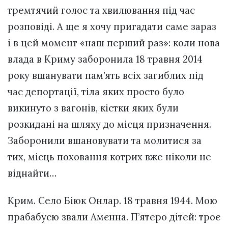
тремтячий голос та хвилювання під час
розповіді. А ще я хочу пригадати саме зараз
і в цей момент «наш перший раз»: коли нова
влада в Криму заборонила 18 травня 2014
року вшанувати пам’ять всіх загиблих під
час депортації, тіла яких просто було
викинуто з вагонів, кістки яких були
розкидані на шляху до місця призначення.
Заборонили вшановувати та молитися за
тих, місць поховання котрих вже ніколи не
віднайти…
Крим. Село Біюк Онлар. 18 травня 1944. Мою
прабабусю звали Амєнна. П’ятеро дітей: троє