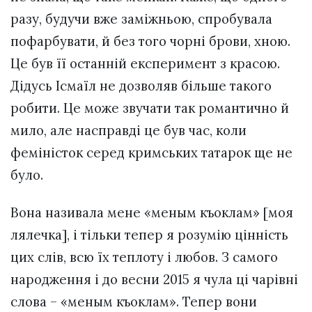
разу, будучи вже заміжньою, спробувала
пофарбувати, й без того чорні брови, хною.
Це був її останній експеримент з красою.
Дідусь Ісмаїл не дозволяв більше такого
робити. Це може звучати так романтично й
мило, але насправді це був час, коли
феміністок серед кримських татарок ще не
було.
Вона називала мене «меным къоклам» [моя
лялечка], і тільки тепер я розумію цінність
цих слів, всю їх теплоту і любов. З самого
народження і до весни 2015 я чула ці чарівні
слова – «меным къоклам». Тепер вони