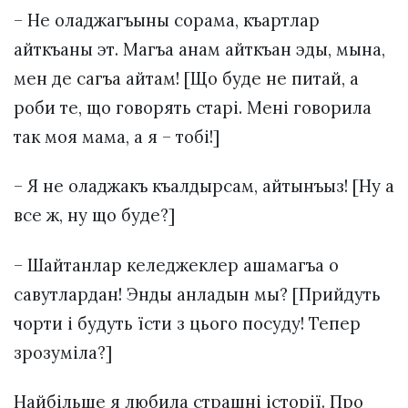
– Не оладжагъыны сорама, къартлар
айткъаны эт. Магъа анам айткъан эды, мына,
мен де сагъа айтам! [Що буде не питай, а
роби те, що говорять старі. Мені говорила
так моя мама, а я – тобі!]
– Я не оладжакъ къалдырсам, айтынъыз! [Ну а
все ж, ну що буде?]
– Шайтанлар келеджеклер ашамагъа о
савутлардан! Энды анладын мы? [Прийдуть
чорти і будуть їсти з цього посуду! Тепер
зрозуміла?]
Найбільше я любила страшні історії. Про