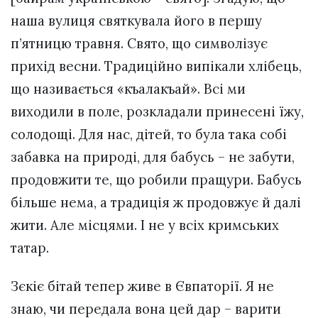
наша вулиця святкувала його в першу
п’ятницю травня. Свято, що символізує
прихід весни. Традиційно випікали хлібець,
що називається «къалакъай». Всі ми
виходили в поле, розкладали принесені їжу,
солодощі. Для нас, дітей, то була така собі
забавка на природі, для бабусь – не забути,
продовжити те, що робили пращури. Бабусь
більше нема, а традиція ж продовжує й далі
жити. Але місцями. І не у всіх кримських
татар.
Зєкіє бітай тепер живе в Євпаторії. Я не
знаю, чи передала вона цей дар – варити