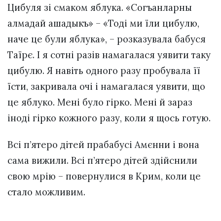
Цибуля зі смаком яблука. «Согъанларны
алмадай ашадыкъ» – «Тоді ми їли цибулю,
наче це були яблука», – розказувала бабуся
Таїрє. І я сотні разів намагалася уявити таку
цибулю. Я навіть одного разу пробувала її
їсти, закривала очі і намагалася уявити, що
це яблуко. Мені було гірко. Мені й зараз
іноді гірко кожного разу, коли я щось готую.
Всі п’ятеро дітей прабабусі Амєнни і вона
сама вижили. Всі п’ятеро дітей здійснили
свою мрію – повернулися в Крим, коли це
стало можливим.