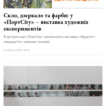
Скло, дзеркало та фарби: у
«ПортCity» – виставка художніх
експериментів
В артпросторі «ПортCity» презентують виставку «Відчуття і
передчуття» (змішані техніки).
24 Жовтня 2020, 08:00