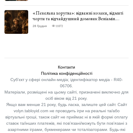
«Пекельна хоругва»: відважні козаки, відмиті
чорти та відчайдушний домовик Веніамін.
ВІДГУК
28 Грудня
11072
Контакти
Політика конфіденційності
Суб'єкт у сфері онлайн-медіа; ідентифікатор медіа - R40-
06706.
Матеріали, розміщені на цьому сайті, призначені виключно для
осіб віком від 21 року.
Якщо вам менше 21 року, будь ласка, залиште цей сайт.
Сайт
volyn.tabloyid.com не проводить ігри на реальні та/або
віртуальні гроші, також сайт не приймає ні в якій формі оплату
ставок та/інших платежів, які пов’язані/можуть бути пов’язані з
азартними іграми, букмекерами чи тоталізаторами. Будь-які