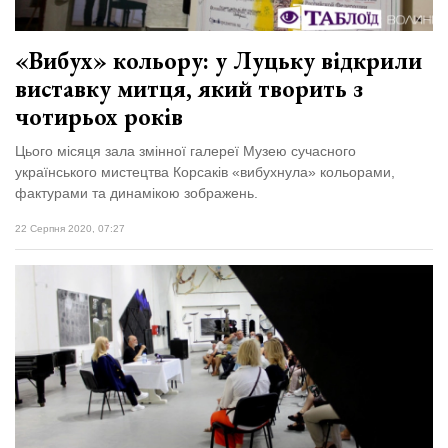
«Вибух» кольору: у Луцьку відкрили
виставку митця, який творить з
чотирьох років
Цього місяця зала змінної галереї Музею сучасного
українського мистецтва Корсаків «вибухнула» кольорами,
фактурами та динамікою зображень.
22 Серпня 2020, 07:27