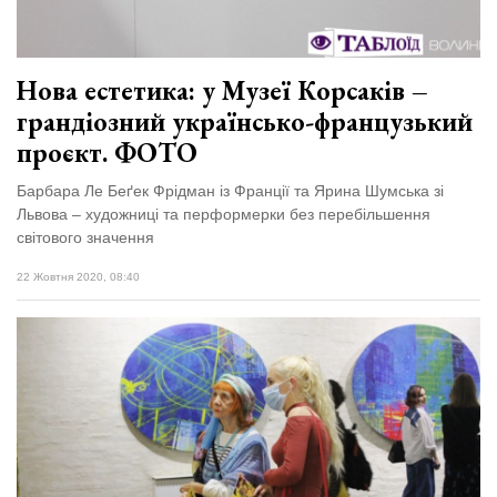
Нова естетика: у Музеї Корсаків –
грандіозний українсько-французький
проєкт. ФОТО
Барбара Ле Беґек Фрідман із Франції та Ярина Шумська зі
Львова – художниці та перформерки без перебільшення
світового значення
22 Жовтня 2020, 08:40