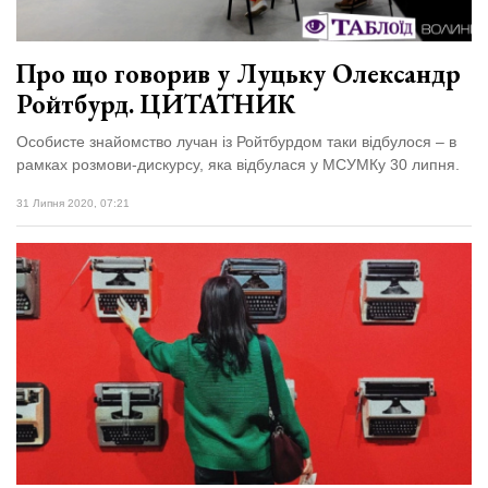
Про що говорив у Луцьку Олександр
Ройтбурд. ЦИТАТНИК
Особисте знайомство лучан із Ройтбурдом таки відбулося – в
рамках розмови-дискурсу, яка відбулася у МСУМКу 30 липня.
31 Липня 2020, 07:21