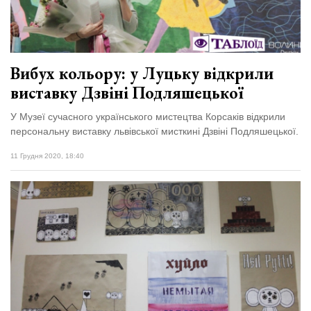
Вибух кольору: у Луцьку відкрили
виставку Дзвіні Подляшецької
У Музеї сучасного українського мистецтва Корсаків відкрили
персональну виставку львівської мисткині Дзвіні Подляшецької.
11 Грудня 2020, 18:40