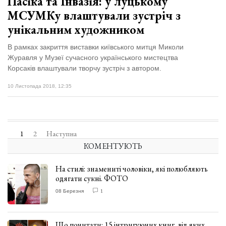
Пасіка та Інвазія: у луцькому
МСУМКу влаштували зустріч з
унікальним художником
В рамках закриття виставки київського митця Миколи
Журавля у Музеї сучасного українського мистецтва
Корсаків влаштували творчу зустріч з автором.
10 Листопада 2018, 12:35
1
2
Наступна
КОМЕНТУЮТЬ
На стилі: знамениті чоловіки, які полюбляють
одягати сукні. ФОТО
08 Березня
1
Що почитати: 15 інтригуючих книг, від яких