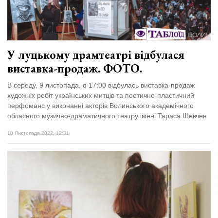
Зіньківський
залишив у
27 Липня 2026
Луцьку
677 переглядів
три...
Всі розділи
У луцькому драмтеатрі відбулася
виставка-продаж. ФОТО.
Персона
В середу, 9 листопада, о 17:00 відбулась виставка-продаж
Лайф
художніх робіт українських митців та поетично-пластичний
Афіша
перфоманс у виконанні акторів Волинського академічного
обласного музично-драматичного театру імені Тараса Шевчен
ZONE 18+
10 Листопада 2022, 12:31
Контакти
Політика конфіденційності