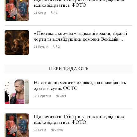
важко відірватись. ФОТО
03 Січня
1
«Пекельна хоругва»: відважні козаки, відмиті
чорти та відчайдушний домовик Веніамін.
ВІДГУК
28 Грудня
2
ПЕРЕГЛЯДАЮТЬ
На стилі: знамениті чоловіки, які полюбляють
одягати сукні. ФОТО
08 Березня
7804
Що почитати: 15 інтригуючих книг, від яких
важко відірватись. ФОТО
03 Січня
27948