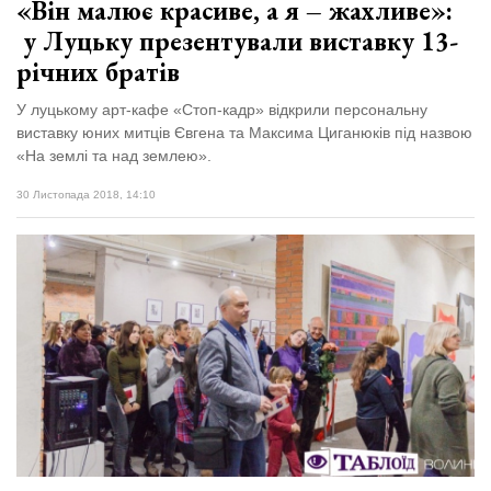
«Він малює красиве, а я – жахливе»:
у Луцьку презентували виставку 13-
річних братів
У луцькому арт-кафе «Стоп-кадр» відкрили персональну
виставку юних митців Євгена та Максима Циганюків під назвою
«На землі та над землею».
30 Листопада 2018, 14:10