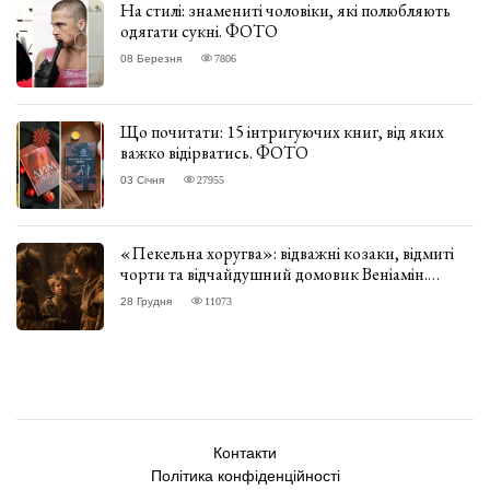
На стилі: знамениті чоловіки, які полюбляють
одягати сукні. ФОТО
08 Березня
7806
Що почитати: 15 інтригуючих книг, від яких
важко відірватись. ФОТО
03 Січня
27955
«Пекельна хоругва»: відважні козаки, відмиті
чорти та відчайдушний домовик Веніамін.
ВІДГУК
28 Грудня
11073
Контакти
Політика конфіденційності