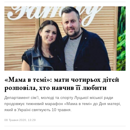
«Мама в темі»: мати чотирьох дітей
розповіла, хто навчив її любити
Департамент сім’ї, молоді та спорту Луцької міської ради
продовжує тижневий марафон «Мама в темі» до Дня матері,
який в Україні святкують 10 травня.
08 Травня 2020, 13:29