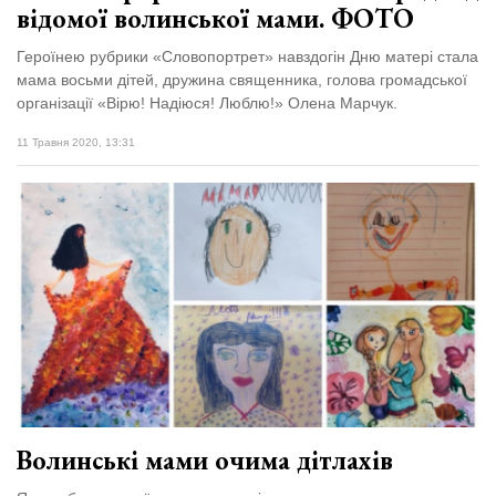
відомої волинської мами. ФОТО
Героїнею рубрики «Словопортрет» навздогін Дню матері стала
мама восьми дітей, дружина священника, голова громадської
організації «Вірю! Надіюся! Люблю!» Олена Марчук.
11 Травня 2020, 13:31
Волинські мами очима дітлахів