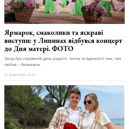
Зіньківський
залишив у
27 Липня 2026
Луцьку
695 переглядів
три...
Всі розділи
Ярмарок, смаколики та яскраві
виступи: у Липинах відбувся концерт
Персона
до Дня матері. ФОТО
Лайф
Захід був справжній день радості, тепла та вдячності тим, чия
Афіша
любов – безмежна.
ZONE 18+
12 Травня 2025, 10:30
Контакти
Політика конфіденційності