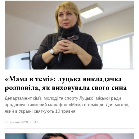
«Мама в темі»: луцька викладачка
розповіла, як виховувала свого сина
Департамент сім’ї, молоді та спорту Луцької міської ради
продовжує тижневий марафон «Мама в темі» до Дня матері,
який в Україні святкують 10 травня.
08 Травня 2020, 08:41