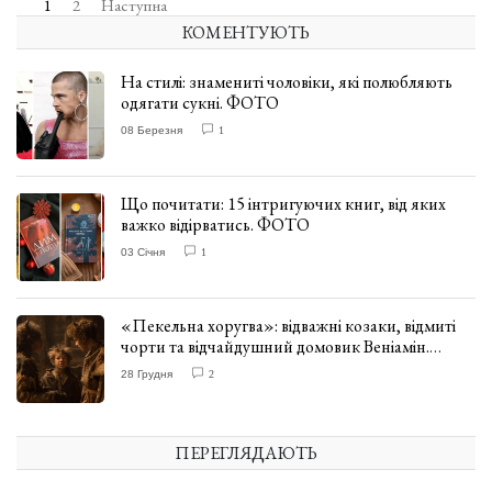
1
2
Наступна
КОМЕНТУЮТЬ
На стилі: знамениті чоловіки, які полюбляють
одягати сукні. ФОТО
08 Березня
1
Що почитати: 15 інтригуючих книг, від яких
важко відірватись. ФОТО
03 Січня
1
«Пекельна хоругва»: відважні козаки, відмиті
чорти та відчайдушний домовик Веніамін.
ВІДГУК
28 Грудня
2
ПЕРЕГЛЯДАЮТЬ