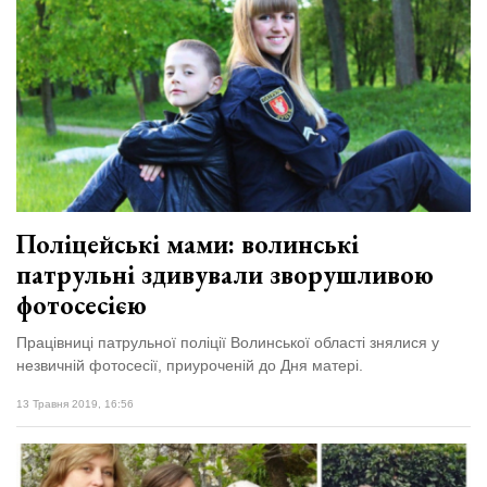
Поліцейські мами: волинські
патрульні здивували зворушливою
фотосесією
Працівниці патрульної поліції Волинської області знялися у
незвичній фотосесії, приуроченій до Дня матері.
13 Травня 2019, 16:56