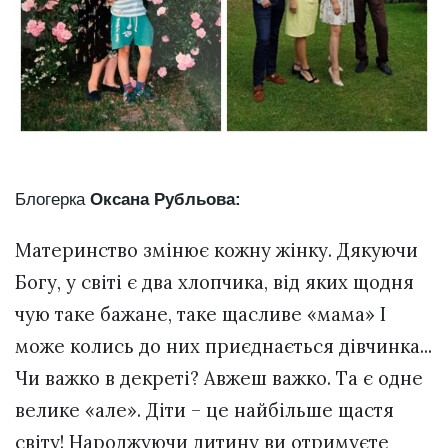
Блогерка
Оксана Рубльова:
Материнство змінює кожну жінку. Дякуючи
Богу, у світі є два хлопчика, від яких щодня
чую таке бажане, таке щасливе «мама» І
може колись до них приєднається дівчинка...
Чи важко в декреті? Авжеш важко. Та є одне
велике «але». Діти – це найбільше щастя
світу! Народжуючи дитину ви отримуєте