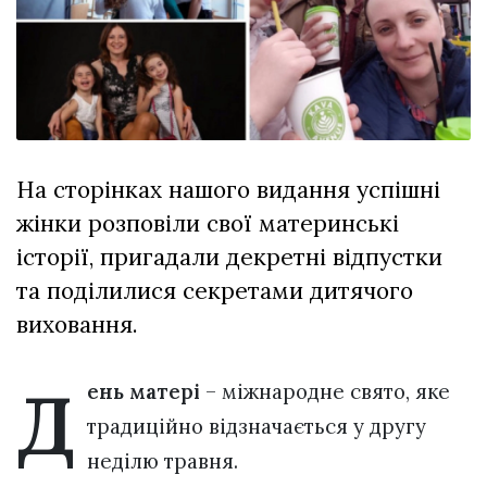
Зіньківський
залишив у
27 Липня 2026
Луцьку
701 переглядів
три...
Всі розділи
Персона
На сторінках нашого видання успішні
Лайф
жінки розповіли свої материнські
Афіша
історії, пригадали декретні відпустки
ZONE 18+
та поділилися секретами дитячого
Контакти
виховання.
Політика конфіденційності
Д
ень матері
– міжнародне свято, яке
традиційно відзначається у другу
неділю травня.