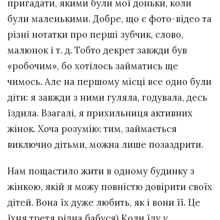
пригадати, якими були мої доньки, коли
були маленькими. Добре, що є фото-відео та
різні нотатки про перші зубчик, слово,
малюнок і т. д. Тобто декрет завжди був
«робочим», бо хотілось займатись ще
чимось. Але на першому місці все одно були
діти: я завжди з ними гуляла, годувала, десь
їздила. Взагалі, я прихильниця активних
жінок. Хоча розумію: тим, займається
виключно дітьми, можна лише позаздрити.
Нам пощастило жити в одному будинку з
жінкою, якій я можу повністю довірити своїх
дітей. Вона їх дуже любить, як і вони її. Це
їхня третя рідна бабуся) Коли їду у