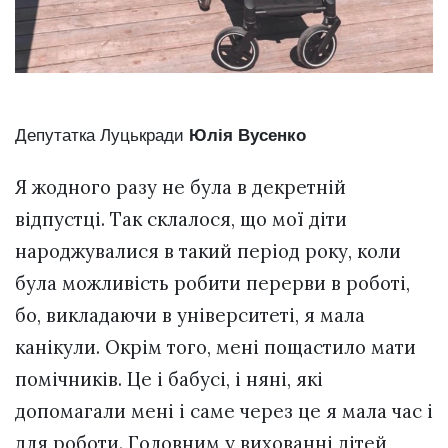
Депутатка Луцькради
Юлія Вусенко
Я жодного разу не була в декретній
відпустці. Так склалося, що мої діти
народжувалися в такий період року, коли
була можливість робити перерви в роботі,
бо, викладаючи в університеті, я мала
канікули. Окрім того, мені пощастило мати
помічників. Це і бабусі, і няні, які
допомагали мені і саме через це я мала час і
для роботи. Головним у вихованні дітей