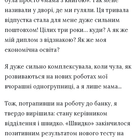
була просто «мама з книгою». Так мене
називали у дворі, де ми гуляли. Ця тривала
відпустка стала для мене дуже сильним
поштовхом! Цілих три роки… куди? А як же
мій диплом з відзнакою? Як же моя
економічна освіта?
Я дуже сильно комплексувала, коли чула, як
розвиваються на нових роботах мої
вчорашні одногрупниці, а я лише мама...
Тож, потрапивши на роботу до банку, я
твердо вирішила: стану керівником
відділення і швидко. «Швидко» закінчилося
позитивним результатом нового тесту на