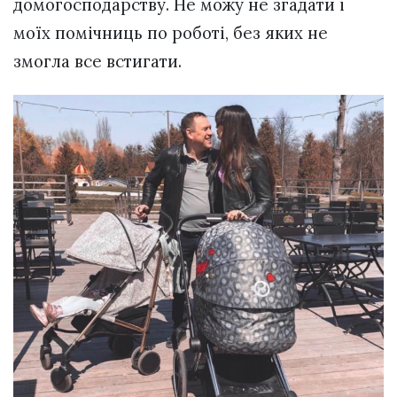
домогосподарству. Не можу не згадати і
моїх помічниць по роботі, без яких не
змогла все встигати.