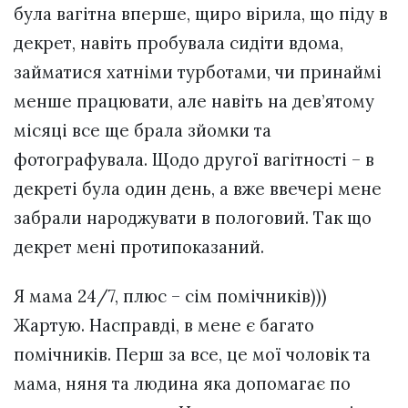
була вагітна вперше, щиро вірила, що піду в
декрет, навіть пробувала сидіти вдома,
займатися хатніми турботами, чи принаймі
менше працювати, але навіть на дев’ятому
місяці все ще брала зйомки та
фотографувала. Щодо другої вагітності – в
декреті була один день, а вже ввечері мене
забрали народжувати в пологовий. Так що
декрет мені протипоказаний.
Я мама 24/7, плюс – сім помічників)))
Жартую. Насправді, в мене є багато
помічників. Перш за все, це мої чоловік та
мама, няня та людина яка допомагає по