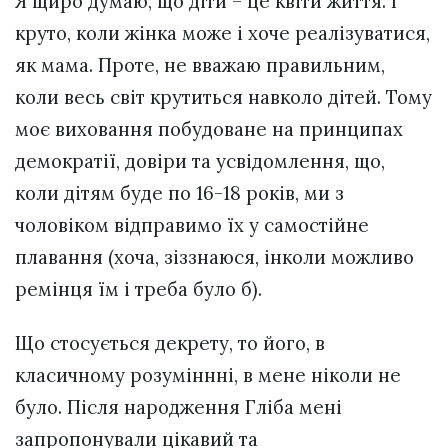
Я щиро думаю, що діти – це квіти життя. І
круто, коли жінка може і хоче реалізуватися,
як мама. Проте, не вважаю правильним,
коли весь світ крутиться навколо дітей. Тому
моє виховання побудоване на принципах
демократії, довіри та усвідомлення, що,
коли дітям буде по 16-18 років, ми з
чоловіком відправимо їх у самостійне
плавання (хоча, зіззнаюся, інколи можливо
ремінця їм і треба було б).
Що стосується декрету, то його, в
класичному розуміннні, в мене ніколи не
було. Після народження Гліба мені
запропонували цікавий та