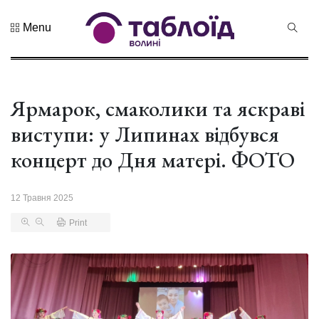
Menu
Не пропустіть
Дрони,
оркестр та
щирі емоції:
Ярмарок, смаколики та яскраві
04 Серпня 2026
нацгварді...
263 переглядів
виступи: у Липинах відбувся
Гороскоп на
концерт до Дня матері. ФОТО
серпень для
всіх знаків
02 Серпня 2026
зоді...
586 переглядів
12 Травня 2025
Print
У Луцьку
відбулася
XIX
29 Липня 2026
Спартакіада
521 переглядів
VolWe...
Гамлет