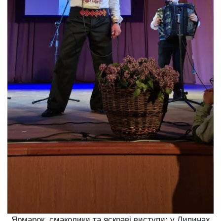
Ярмарок, смаколики та яскраві виступи: у Липинах