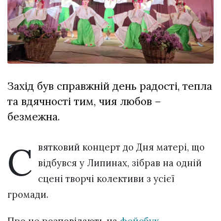
Зіньківський
залишив у
27 Липня 2026
Луцьку
773 переглядів
три...
Всі розділи
Персона
Захід був справжній день радості, тепла
Лайф
та вдячності тим, чия любов –
Афіша
безмежна.
ZONE 18+
С
Контакти
вятковий концерт до Дня матері, що
Політика конфіденційності
відбувся у Липинах, зібрав на одній
сцені творчі колективи з усієї
громади.
Про це розповідають на
фейсбук-