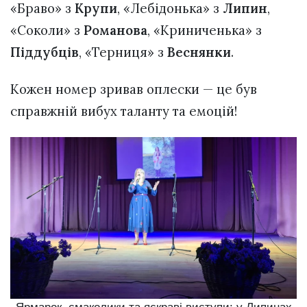
«Браво» з
Крупи
, «Лебідонька» з
Липин
,
«Соколи» з
Романова
, «Криниченька» з
Піддубців
, «Терниця» з
Веснянки
.
Кожен номер зривав оплески — це був
справжній вибух таланту та емоцій!