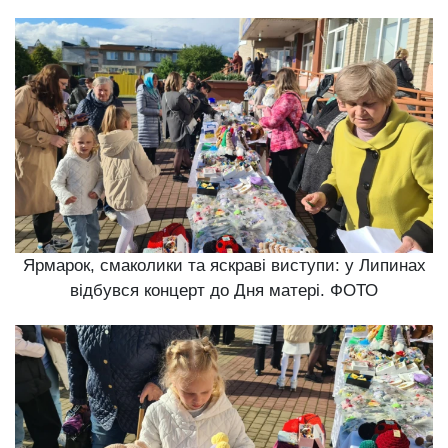
Ярмарок, смаколики та яскраві виступи: у Липинах
відбувся концерт до Дня матері. ФОТО