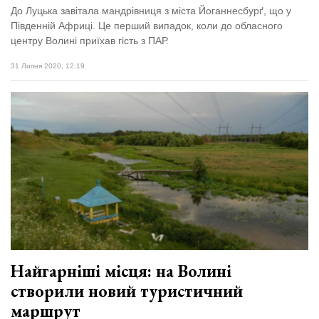
До Луцька завітала мандрівниця з міста Йоганнесбурґ, що у
Південній Африці. Це перший випадок, коли до обласного
центру Волині приїхав гість з ПАР.
31 Липня 2020, 12:19
Найгарніші місця: на Волині
створили новий туристичний
маршрут