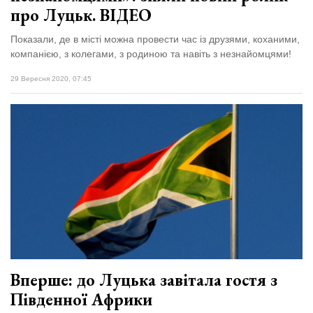
про Луцьк. ВІДЕО
Показали, де в місті можна провести час із друзями, коханими,
компанією, з колегами, з родиною та навіть з незнайомцями!
29 Вересня 2020, 07:45
Вперше: до Луцька завітала гостя з
Південної Африки