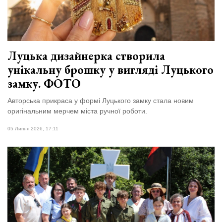
Зіньківський
залишив у
27 Липня 2026
Луцьку
759 переглядів
три...
Всі розділи
Луцька дизайнерка створила
унікальну брошку у вигляді Луцького
Персона
замку. ФОТО
Лайф
Авторська прикраса у формі Луцького замку стала новим
Афіша
оригінальним мерчем міста ручної роботи.
ZONE 18+
05 Липня 2026, 17:11
Контакти
Політика конфіденційності