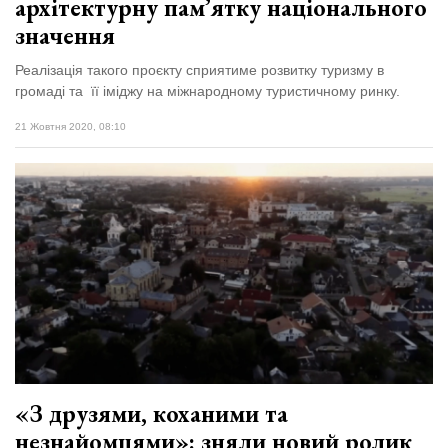
архітектурну пам’ятку національного
значення
Реалізація такого проєкту сприятиме розвитку туризму в
громаді та її іміджу на міжнародному туристичному ринку.
21 Жовтня 2020, 08:10
«З друзями, коханими та
незнайомцями»: зняли новий ролик