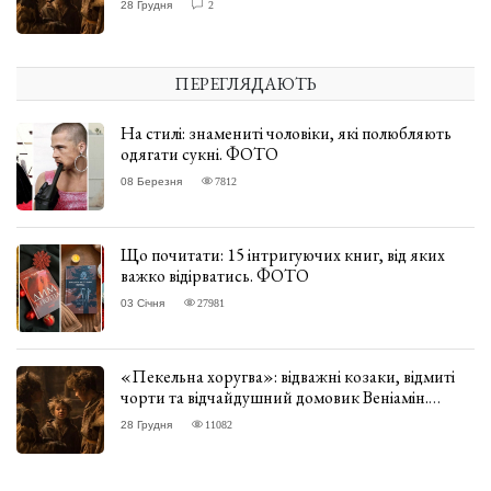
28 Грудня
2
ПЕРЕГЛЯДАЮТЬ
На стилі: знамениті чоловіки, які полюбляють
одягати сукні. ФОТО
08 Березня
7812
Що почитати: 15 інтригуючих книг, від яких
важко відірватись. ФОТО
03 Січня
27981
«Пекельна хоругва»: відважні козаки, відмиті
чорти та відчайдушний домовик Веніамін.
ВІДГУК
28 Грудня
11082