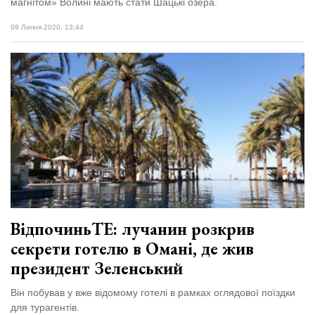
магнітом» Волині мають стати Шацькі озера.
09 Липня 2020, 13:44
ВідпочиньТЕ: лучанин розкрив
секрети готелю в Омані, де жив
президент Зеленський
Він побував у вже відомому готелі в рамках оглядової поїздки
для турагентів.