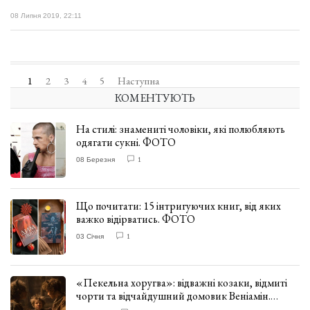
08 Липня 2019, 22:11
1
2
3
4
5
Наступна
КОМЕНТУЮТЬ
На стилі: знамениті чоловіки, які полюбляють
одягати сукні. ФОТО
08 Березня
1
Що почитати: 15 інтригуючих книг, від яких
важко відірватись. ФОТО
03 Січня
1
«Пекельна хоругва»: відважні козаки, відмиті
чорти та відчайдушний домовик Веніамін.
ВІДГУК