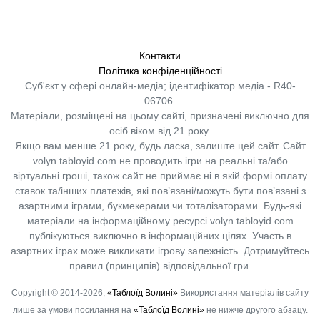
Контакти
Політика конфіденційності
Суб'єкт у сфері онлайн-медіа; ідентифікатор медіа - R40-
06706.
Матеріали, розміщені на цьому сайті, призначені виключно для
осіб віком від 21 року.
Якщо вам менше 21 року, будь ласка, залиште цей сайт.
Сайт
volyn.tabloyid.com не проводить ігри на реальні та/або
віртуальні гроші, також сайт не приймає ні в якій формі оплату
ставок та/інших платежів, які пов’язані/можуть бути пов’язані з
азартними іграми, букмекерами чи тоталізаторами. Будь-які
матеріали на інформаційному ресурсі volyn.tabloyid.com
публікуються виключно в інформаційних цілях. Участь в
азартних іграх може викликати ігрову залежність. Дотримуйтесь
правил (принципів) відповідальної гри.
Copyright © 2014-2026,
«Таблоїд Волині»
Використання матеріалів сайту
лише за умови посилання на
«Таблоїд Волині»
не нижче другого абзацу.