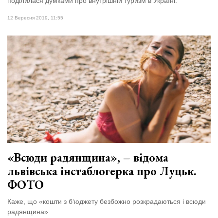
поділилася думками про внутрішній туризм в Україні.
12 Вересня 2019, 11:55
«Всюди радянщина», – відома
львівська інстаблогерка про Луцьк.
ФОТО
Каже, що «кошти з б‘юджету безбожно розкрадаються і всюди
радянщина»