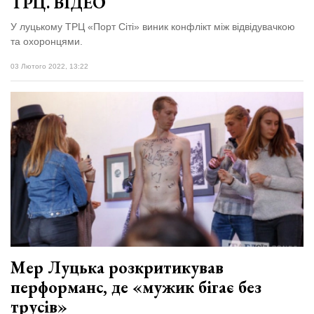
ТРЦ. ВІДЕО
У луцькому ТРЦ «Порт Сіті» виник конфлікт між відвідувачкою
та охоронцями.
03 Лютого 2022, 13:22
Мер Луцька розкритикував
перформанс, де «мужик бігає без
трусів»