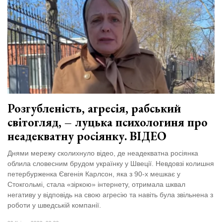
Розгубленість, агресія, рабський
світогляд, – луцька психологиня про
неадекватну росіянку. ВІДЕО
Днями мережу сколихнуло відео, де неадекватна росіянка
облила словесним брудом українку у Швеції. Невдовзі колишня
петербурженка Євгенія Карлсон, яка з 90-х мешкає у
Стокгольмі, стала «зіркою» інтернету, отримала шквал
негативу у відповідь на свою агресію та навіть була звільнена з
роботи у шведській компанії.