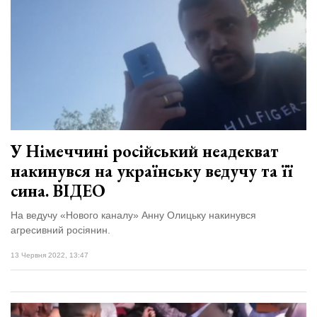
У Німеччині російський неадекват
накинувся на українську ведучу та її
сина. ВІДЕО
На ведучу «Нового каналу» Анну Олицьку накинувся
агресивний росіянин.
13 Червня 2022, 13:47