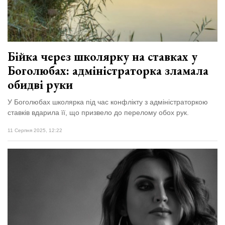
Зіньківський
залишив у
27 Липня 2026
Луцьку
724 переглядів
три...
Всі розділи
Бійка через школярку на ставках у
Боголюбах: адміністраторка зламала
Персона
обидві руки
Лайф
У Боголюбах школярка під час конфлікту з адміністраторкою
Афіша
ставків вдарила її, що призвело до перелому обох рук.
ZONE 18+
11 Серпня 2025, 12:22
Контакти
Політика конфіденційності