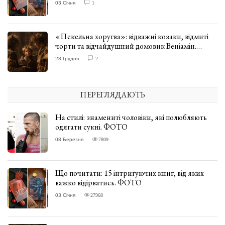
03 Січня
1
«Пекельна хоругва»: відважні козаки, відмиті
чорти та відчайдушний домовик Веніамін.
ВІДГУК
28 Грудня
2
ПЕРЕГЛЯДАЮТЬ
На стилі: знамениті чоловіки, які полюбляють
одягати сукні. ФОТО
08 Березня
7809
Що почитати: 15 інтригуючих книг, від яких
важко відірватись. ФОТО
03 Січня
27968