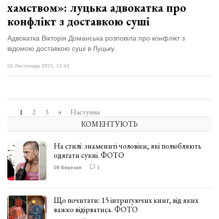
хамством»: луцька адвокатка про
конфлікт з доставкою суші
Адвокатка Вікторія Доманська розповіла про конфлікт з
відомою доставкою суші в Луцьку.
02 Листопада 2021, 12:43
1
2
3
4
Наступна
КОМЕНТУЮТЬ
На стилі: знамениті чоловіки, які полюбляють
одягати сукні. ФОТО
08 Березня
1
Що почитати: 15 інтригуючих книг, від яких
важко відірватись. ФОТО