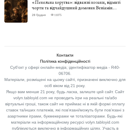
«Пекельна хоругва»: відважні козаки, відмиті
чорти та відчайдушний домовик Веніамін.
ВІДГУК
28 Грудня
11075
Контакти
Політика конфіденційності
Суб'єкт у сфері онлайн-медіа; ідентифікатор медіа - R40-
06706.
Матеріали, розміщені на цьому сайті, призначені виключно для
осіб віком від 21 року.
Якщо вам менше 21 року, будь ласка, залиште цей сайт.
Сайт
volyn.tabloyid.com не проводить ігри на реальні та/або
віртуальні гроші, також сайт не приймає ні в якій формі оплату
ставок та/інших платежів, які пов’язані/можуть бути пов’язані з
азартними іграми, букмекерами чи тоталізаторами. Будь-які
матеріали на інформаційному ресурсі volyn.tabloyid.com
публікуються виключно в інформаційних цілях. Участь в