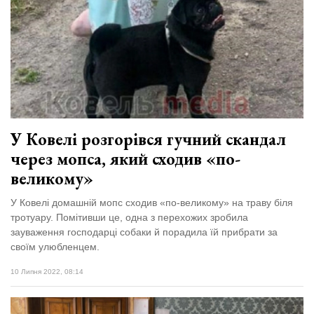
У Ковелі розгорівся гучний скандал
через мопса, який сходив «по-
великому»
У Ковелі домашній мопс сходив «по-великому» на траву біля
тротуару. Помітивши це, одна з перехожих зробила
зауваження господарці собаки й порадила їй прибрати за
своїм улюбленцем.
10 Липня 2022, 08:14