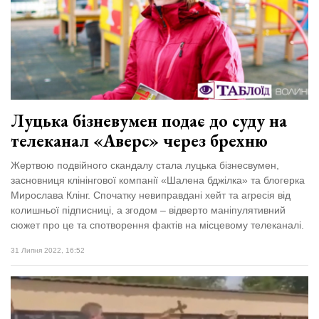
Луцька бізневумен подає до суду на
телеканал «Аверс» через брехню
Жертвою подвійного скандалу стала луцька бізнесвумен,
засновниця клінінгової компанії «Шалена бджілка» та блогерка
Мирослава Клінг. Спочатку невиправдані хейт та агресія від
колишньої підписниці, а згодом – відверто маніпулятивний
сюжет про це та спотворення фактів на місцевому телеканалі.
31 Липня 2022, 16:52