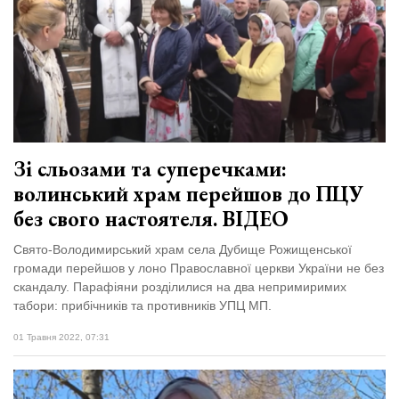
Зі сльозами та суперечками:
волинський храм перейшов до ПЦУ
без свого настоятеля. ВІДЕО
Свято-Володимирський храм села Дубище Рожищенської
громади перейшов у лоно Православної церкви України не без
скандалу. Парафіяни розділилися на два непримиримих
табори: прибічників та противників УПЦ МП.
01 Травня 2022, 07:31