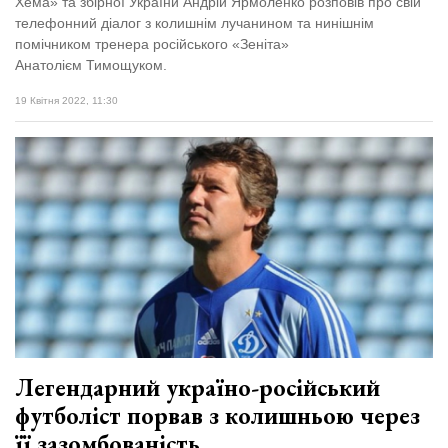
Хема» та збірної України Андрій Ярмоленко розповів про свій
телефонний діалог з колишнім лучанином та нинішнім
помічником тренера російського «Зеніта»
Анатолієм Тимощуком.
19 Квітня 2022, 11:30
Легендарний україно-російський
футболіст порвав з колишньою через
її зазомбованість