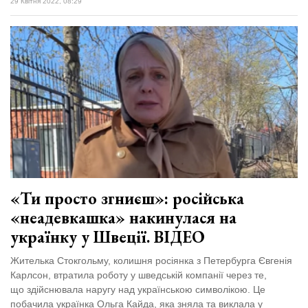
29 Квітня 2022, 08:29
«Ти просто згниєш»: російська
«неадевкашка» накинулася на
українку у Швеції. ВІДЕО
Жителька Стокгольму, колишня росіянка з Петербурга Євгенія
Карлсон, втратила роботу у шведській компанії через те,
що здійснювала наругу над українською символікою. Це
побачила українка Ольга Кайда, яка зняла та виклала у