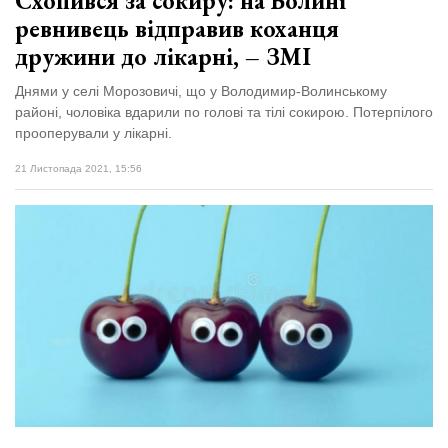
Схопився за сокиру: на Волині
ревнивець відправив коханця
дружини до лікарні, – ЗМІ
Днями у селі Морозовичі, що у Володимир-Волинському
районі, чоловіка вдарили по голові та тілі сокирою. Потерпілого
прооперували у лікарні.
21 Листопада 2021, 15:56