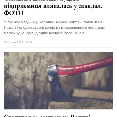
підприємиця вляпалась у скандал.
ФОТО
У луцької медійниці, керівниці мережі сайтів «Район.in.ua»
Наталії Голодюк стався конфлікт із засновницею інстаграм-
магазину хендмейд одягу Ксенією Волошиною.
19 Грудня 2021, 09:39