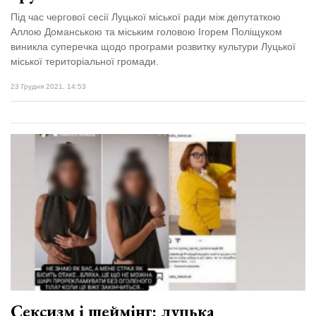
Під час чергової сесії Луцької міської ради між депутаткою
Аллою Доманською та міським головою Ігорем Поліщуком
виникла суперечка щодо програми розвитку культури Луцької
міської територіальної громади.
23 Грудня 2021, 14:53
Сексизм і шеймінг: луцька