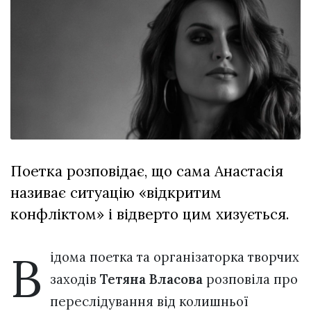
Зіньківський
залишив у
27 Липня 2026
Луцьку
715 переглядів
три...
Всі розділи
Персона
Лайф
Афіша
ZONE 18+
Поетка розповідає, що сама Анастасія
називає ситуацію «відкритим
Контакти
конфліктом» і відверто цим хизується.
Політика конфіденційності
В
ідома поетка та організаторка творчих
заходів
Тетяна Власова
розповіла про
переслідування від колишньої