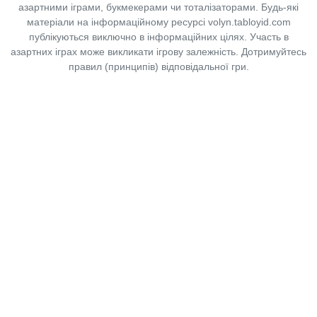
азартними іграми, букмекерами чи тоталізаторами. Будь-які
матеріали на інформаційному ресурсі volyn.tabloyid.com
публікуються виключно в інформаційних цілях. Участь в
азартних іграх може викликати ігрову залежність. Дотримуйтесь
правил (принципів) відповідальної гри.
Copyright © 2014-2026,
«Таблоїд Волині»
Використання матеріалів сайту
лише за умови посилання на
«Таблоїд Волині»
не нижче другого абзацу.