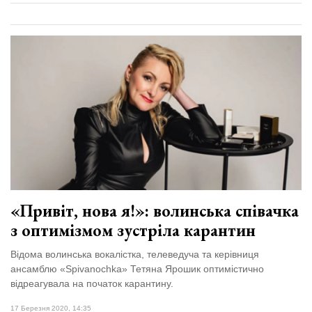
«Привіт, нова я!»: волинська співачка
з оптимізмом зустріла карантин
Відома волинська вокалістка, телеведуча та керівниця
ансамблю «Spivanochka» Тетяна Ярошик оптимістично
відреагувала на початок карантину.
17 Березня 2020, 14:35