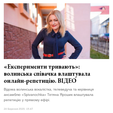
«Експерименти тривають»:
волинська співачка влаштувала
онлайн-репетицію. ВІДЕО
Відома волинська вокалістка, телеведуча та керівниця
ансамблю «Spivanochka» Тетяна Ярошик влаштувала
репетицію у прямому ефірі.
24 Березня 2020, 15:47