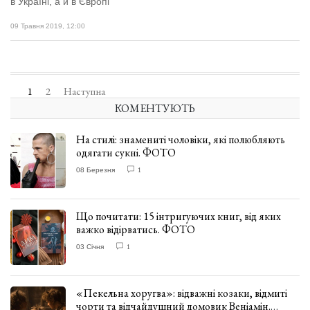
в Україні, а й в Європі
09 Травня 2019, 12:00
1
2
Наступна
КОМЕНТУЮТЬ
На стилі: знамениті чоловіки, які полюбляють
одягати сукні. ФОТО
08 Березня
1
Що почитати: 15 інтригуючих книг, від яких
важко відірватись. ФОТО
03 Січня
1
«Пекельна хоругва»: відважні козаки, відмиті
чорти та відчайдушний домовик Веніамін.