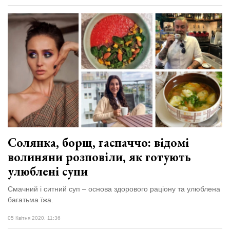
Солянка, борщ, гаспаччо: відомі
волиняни розповіли, як готують
улюблені супи
Смачний і ситний суп – основа здорового раціону та улюблена
багатьма їжа.
05 Квітня 2020, 11:36