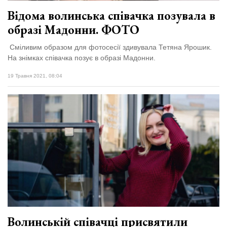
Відома волинська співачка позувала в
образі Мадонни. ФОТО
Сміливим образом для фотосесії здивувала Тетяна Ярошик.
На знімках співачка позує в образі Мадонни.
19 Травня 2021, 08:04
Волинській співачці присвятили