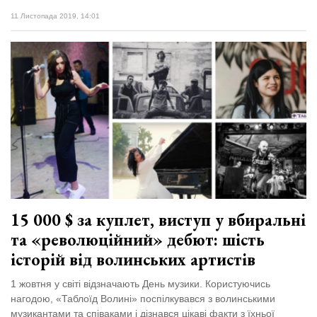
11 Листопада 2019, 14:01
15 000 $ за куплет, виступ у вбиральні
та «революційний» дебют: шість
історій від волинських артистів
1 жовтня у світі відзначають День музики. Користуючись
нагодою, «Таблоїд Волині» поспілкувався з волинськими
музикантами та співаками і дізнався цікаві факти з їхньої