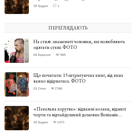
ВІДГУК
28 Грудня
2
ПЕРЕГЛЯДАЮТЬ
На стилі: знамениті чоловіки, які полюбляють
одягати сукні. ФОТО
08 Березня
7809
Що почитати: 15 інтригуючих книг, від яких
важко відірватись. ФОТО
03 Січня
27968
«Пекельна хоругва»: відважні козаки, відмиті
чорти та відчайдушний домовик Веніамін.
ВІДГУК
28 Грудня
11075