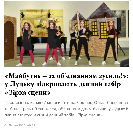
«Майбутнє – за об'єднанням зусиль!»:
у Луцьку відкривають денний табір
«Зірка сцени»
Професіоналки своєї справи Тетяна Ярошик, Ольга Лактіонова
та Анна Тріль об'єдналися, аби давати дітям більше: у Луцьку 6
липня стартує міський денний табір «Зірка сцени».
01 Липня 2020, 09:28