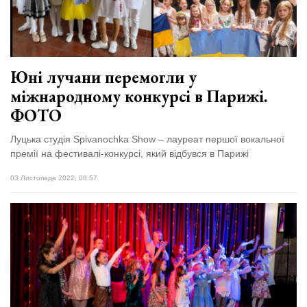
Зіньківський
залишив у
27 Липня 2026
Луцьку
716 переглядів
три...
Всі розділи
Юні лучани перемогли у
міжнародному конкурсі в Парижі.
Персона
ФОТО
Лайф
Луцька студія Spivanochka Show – лауреат першої вокальної
Афіша
премії на фестивалі-конкурсі, який відбувся в Парижі
ZONE 18+
03 Листопада 2022, 08:57
Контакти
Політика конфіденційності