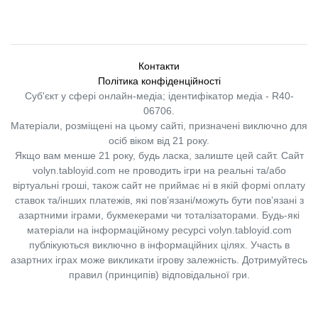
Контакти
Політика конфіденційності
Суб'єкт у сфері онлайн-медіа; ідентифікатор медіа - R40-
06706.
Матеріали, розміщені на цьому сайті, призначені виключно для
осіб віком від 21 року.
Якщо вам менше 21 року, будь ласка, залиште цей сайт.
Сайт
volyn.tabloyid.com не проводить ігри на реальні та/або
віртуальні гроші, також сайт не приймає ні в якій формі оплату
ставок та/інших платежів, які пов’язані/можуть бути пов’язані з
азартними іграми, букмекерами чи тоталізаторами. Будь-які
матеріали на інформаційному ресурсі volyn.tabloyid.com
публікуються виключно в інформаційних цілях. Участь в
азартних іграх може викликати ігрову залежність. Дотримуйтесь
правил (принципів) відповідальної гри.
Copyright © 2014-2026,
«Таблоїд Волині»
Використання матеріалів сайту