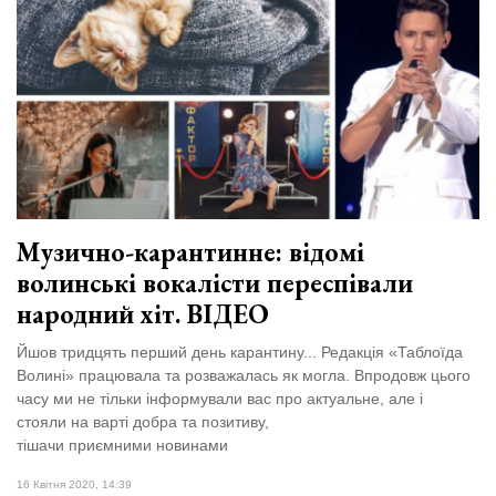
Музично-карантинне: відомі
волинські вокалісти переспівали
народний хіт. ВІДЕО
Йшов тридцять перший день карантину... Редакція «Таблоїда
Волині» працювала та розважалась як могла. Впродовж цього
часу ми не тільки інформували вас про актуальне, але і
стояли на варті добра та позитиву,
тішачи приємними новинами
16 Квітня 2020, 14:39