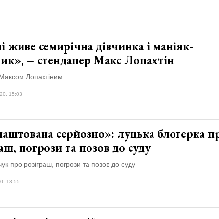
і живе семирічна дівчинка і маніяк-
тик», – стендапер Макс Лопахтін
з Максом Лопахтіним
20, 15:03
лаштована серйозно»: луцька блогерка п
аш, погрози та позов до суду
ук про розіграш, погрози та позов до суду
0, 13:55