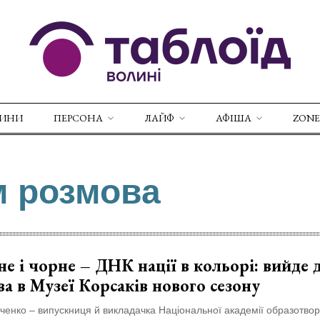
ВИНИ
ПЕРСОНА
ЛАЙФ
АФІША
ZONE
м розмова
е і чорне – ДНК нації в кольорі: вийде 
а в Музеї Корсаків нового сезону
ченко – випускниця й викладачка Національної академії образотвор