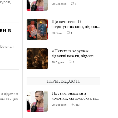
одягати сукні. ФОТО
курсів,
08 Березня
1
Що почитати: 15
інтригуючих книг, від яких
ви в
важко відірватись. ФОТО
03 Січня
1
Вільна і
«Пекельна хоругва»:
відважні козаки, відмиті
чорти та відчайдушний
28 Грудня
2
домовик Веніамін. ВІДГУК
ПЕРЕГЛЯДАЮТЬ
На стилі: знамениті
 з відомим
чоловіки, які полюбляють
оїм танцям
одягати сукні. ФОТО
08 Березня
7813