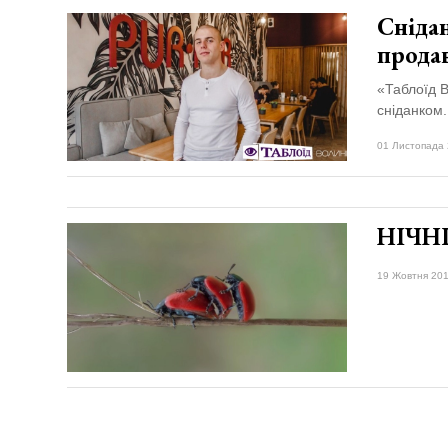
Снідан
прода
«Таблоїд В
сніданком.
01 Листопада 
НІЧН
19 Жовтня 201