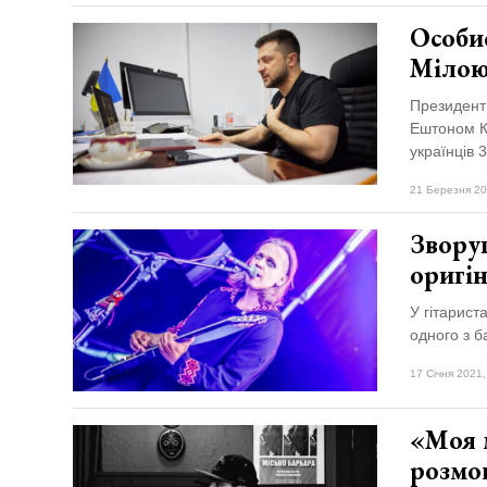
Особис
Мілою
Президент
Ештоном Ку
українців 
21 Березня 20
Звору
оригі
У гітарист
одного з б
17 Січня 2021,
«Моя м
розмо