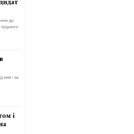
ндидат
ення до
у луцького
в
 ким і за
том і
на