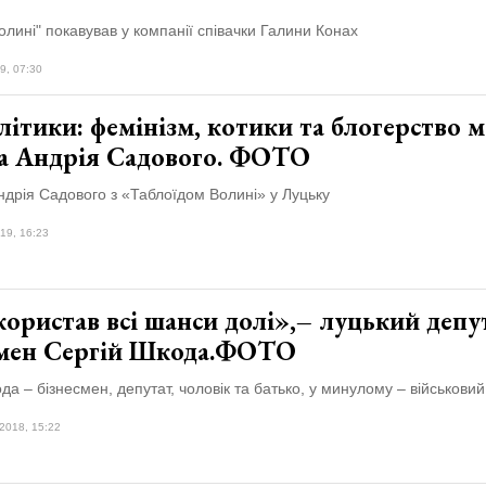
олині" покавував у компанії співачки Галини Конах
9, 07:30
літики: фемінізм, котики та блогерство 
а Андрія Садового. ФОТО
ндрія Садового з «Таблоїдом Волині» у Луцьку
19, 16:23
ористав всі шанси долі»,– луцький депу
смен Сергій Шкода.ФОТО
да – бізнесмен, депутат, чоловік та батько, у минулому – військовий
2018, 15:22