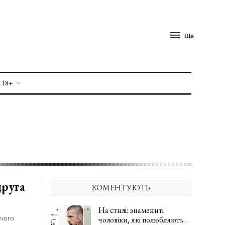
Ще
 18+
друга
КОМЕНТУЮТЬ
На стилі: знамениті
чого
чоловіки, які полюбляють