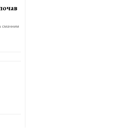
 почав
за смачним