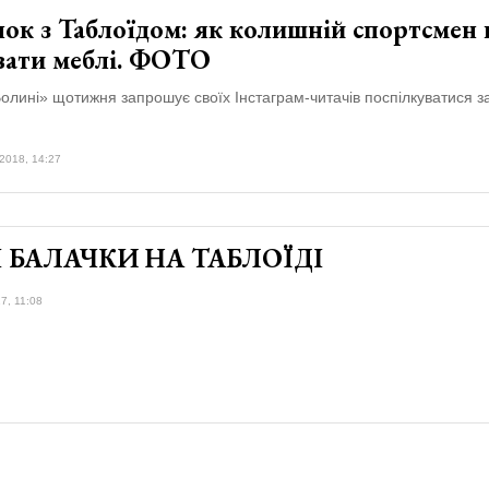
ок з Таблоїдом: як колишній спортсмен
вати меблі. ФОТО
олині» щотижня запрошує своїх Інстаграм-читачів поспілкуватися 
2018, 14:27
І БАЛАЧКИ НА ТАБЛОЇДІ
7, 11:08