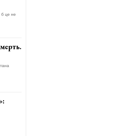
 б це не
смерть.
йтана
»: