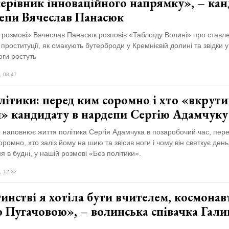
ерівник інноваційного напрямку», – ка
депи Вячеслав Панасюк
 розмові» Вячеслав Панасюк розповів «Таблоїду Волині» про ставл
ї проституції, як смакують бутерброди у Кремнієвій долині та звідки 
ги ростуть
, 08:47
літики: перед ким соромно і хто «вкрути
и» кандидату в нардепи Сергію Адамчуку
 наповнює життя політика Сергія Адамчука в позаробочий час, перед
ромно, хто заліз йому на шию та звісив ноги і чому він святкує день
 в будні, у нашій розмові «Без політики».
, 12:32
инстві я хотіла бути вчителем, космонав
 Пугачовою», – волинська співачка Гали