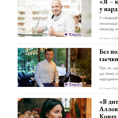
«Я – к
у нар
У «Кавовій
легалізаці
смороду но
19 Липня 2019
Без по
гаєчк
Про те, що
що йому со
народження
18 Липня 2019
«В дит
Аллою
Конах