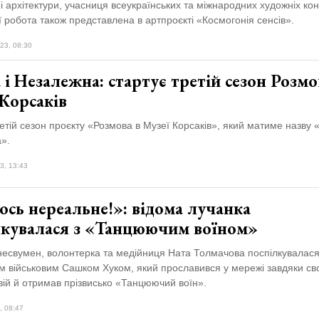
і архітектури, учасниця всеукраїнських та міжнародних художніх кон
Її робота також представлена в артпроєкті «Космогонія сенсів».
23, 08:30
 і Незалежна: стартує третій сезон Розмо
Корсаків
етій сезон проєкту «Розмова в Музеї Корсаків», який матиме назву «
».
3, 13:43
сь нереальне!»: відома лучанка
лкувалася з «Танцюючим воїном»
несвумен, волонтерка та медійниця Ната Толмачова поспілкувалася
м військовим Сашком Хуком, який прославився у мережі завдяки св
ій й отримав прізвисько «Танцюючий воїн».
, 08:47