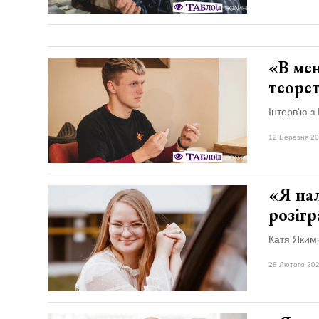
«В мен
теоре
Інтерв'ю 
12 Березня 20
«Я на
розігр
Катя Якимч
28 Лютого 202