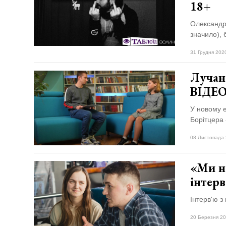
18+
Олександр 
значило), 
31 Грудня 202
Лучана
ВІДЕ
У новому е
Борітцера 
08 Листопада 
«Ми не
інтерв
Інтерв'ю з
20 Березня 20