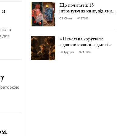
Що почитати: 15
 з
інтригуючих книг, від яких
важко відірватись. ФОТО
03 Січня
27983
ніс та
а для
«Пекельна хоругва»:
відважні козаки, відмиті
чорти та відчайдушний
28 Грудня
11084
домовик Веніамін. ВІДГУК
ку
ператоркою
ом.