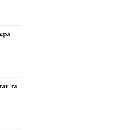
мера
тат та
.