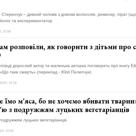
Стеренчук – дивний чоловік з довгим волоссям, режисер, пірат (що
біолог та експериментатор
0, 10:59
м розповіли, як говорити з дітьми про 
О
пізоді дорослий актор та маленька акторка поговорять про книгу Е
«Що таке смерть» (переклад - Юлії Пелепчук).
2020, 11:16
 їмо м'яса, бо не хочемо вбивати тварин
'ю з подружжям луцьких вегетаріанців
 подружжям луцьких вегетаріанців
20, 10:50