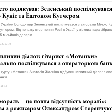
то подякував: Зеленський поспілкувався
 Куніс та Ештоном Кутчером
 України Володимир Зеленський поспілкувався з акторами Мілою Ку
тчером. Від початку вторгнення Росії в Україну зіркова пара зібрал
35 мільйонів доларів.
22, 12:38
шливий діалог: гітарист «Мотанки»
нально поспілкувався з операторкою бан
а гурту «Мотанка» Анатолія Жалніна відбувся незвичний діалог з о
анків.
 16:15
ораль – це повна відсутність моралі»:
ва з режисером Олександром Стеренчук