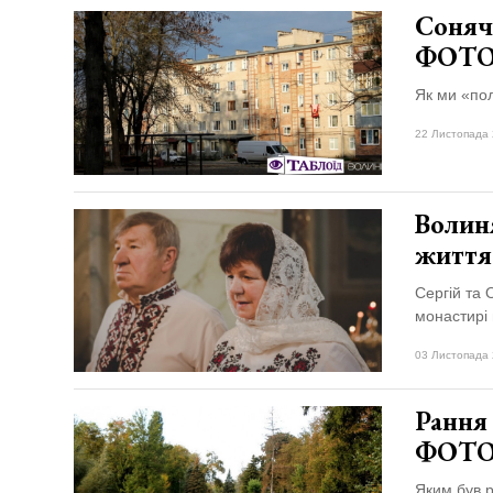
Соняч
ФОТ
Як ми «пол
22 Листопада 
Волиня
життя
Сергій та
монастирі 
03 Листопада 
Рання
ФОТ
Яким був р