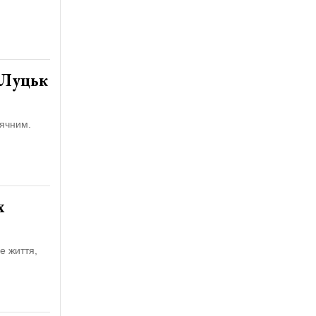
 Луцьк
нячним.
х
е життя,