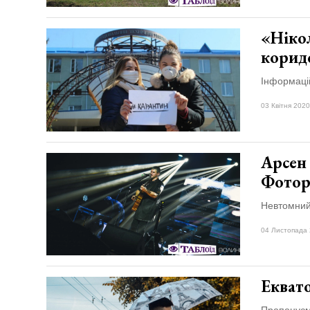
«Нікол
корид
Інформацій
03 Квітня 2020
Арсен 
Фотор
Невтомний 
04 Листопада 
Еквато
Пропонуєм