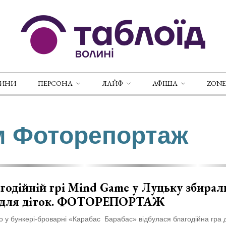
ВИНИ
ПЕРСОНА
ЛАЙФ
АФІША
ZONE
м Фоторепортаж
годійній грі Mind Game у Луцьку збирал
 для діток. ФОТОРЕПОРТАЖ
 у бункері-броварні «Карабас Барабас» відбулася благодійна гра 