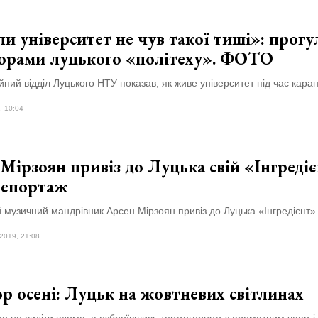
и університет не чув такої тиші»: прог
орами луцького «політеху». ФОТО
ний відділ Луцького НТУ показав, як живе університет під час каран
, 10:04
Мірзоян привіз до Луцька свій «Інгредіє
епортаж
музичний мандрівник Арсен Мірзоян привіз до Луцька «Інгредієнт»
2019, 21:08
р осені: Луцьк на жовтневих світлинах
о не сидіти вдома, а озброївшись термогорням з ароматним чаєм і