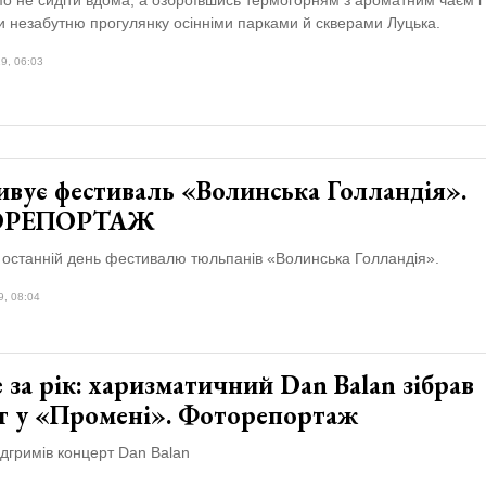
и незабутню прогулянку осінніми парками й скверами Луцька.
9, 06:03
ивує фестиваль «Волинська Голландія».
ОРЕПОРТАЖ
– останній день фестивалю тюльпанів «Волинська Голландія».
9, 08:04
 за рік: харизматичний Dan Balan зібрав
г у «Промені». Фоторепортаж
ідгримів концерт Dan Balan