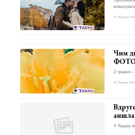
влаштуват
12 Жовтня 201
Чим д
ФОТ
2 травня 
02 Травня 201
Вдруге
аншла
У Луцьку в