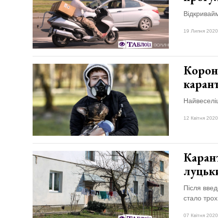
Відкривайм
19 Липня 2020
Корон
каран
Найвеселіш
12 Квітня 2020
Каран
луцьк
Після введ
стало тро
07 Квітня 2020