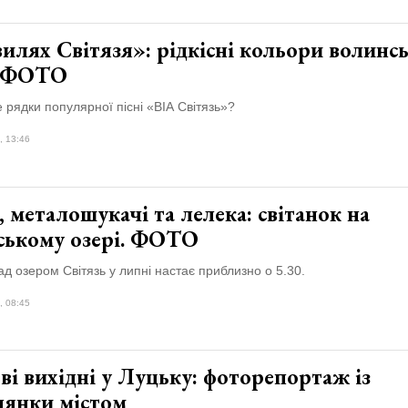
илях Світязя»: рідкісні кольори волинс
. ФОТО
 рядки популярної пісні «ВІА Світязь»?
, 13:46
 металошукачі та лелека: світанок на
ському озері. ФОТО
ад озером Світязь у липні настає приблизно о 5.30.
, 08:45
і вихідні у Луцьку: фоторепортаж із
лянки містом