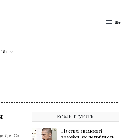
Ще
 18+
и
КОМЕНТУЮТЬ
На стилі: знамениті
до Дня Св.
чоловіки, які полюбляють