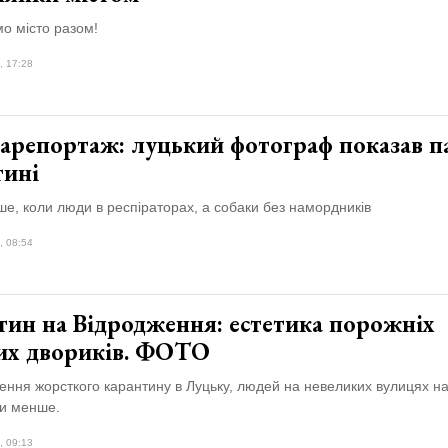
о місто разом!
, 17:28
арепортаж: луцький фотограф показав п
тині
е, коли люди в респіраторах, а собаки без намордників
, 08:54
тин на Відродження: естетика порожніх
их двориків. ФОТО
ення жорсткого карантину в Луцьку, людей на невеликих вулицях н
хи менше.
, 09:13