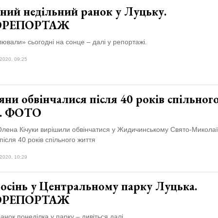
ний недільний ранок у Луцьку.
ОРЕПОРТАЖ
ювали» сьогодні на сонце – далі у репортажі.
2020, 09:25
ни обвінчалися після 40 років спільног
. ФОТО
 Олена Кічуки вирішили обвінчатися у Жидичинському Свято-Микола
після 40 років спільного життя
2020, 10:29
 осінь у Центральному парку Луцька.
ОРЕПОРТАЖ
анок понеділка у парку – дивіться далі.