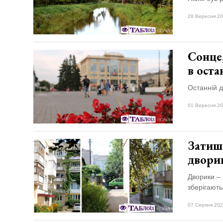
28 Вересня 20
Сонце,
в оста
Останній д
01 Вересня 20
Затишо
двори
Дворики – 
зберігають
07 Серпня 202