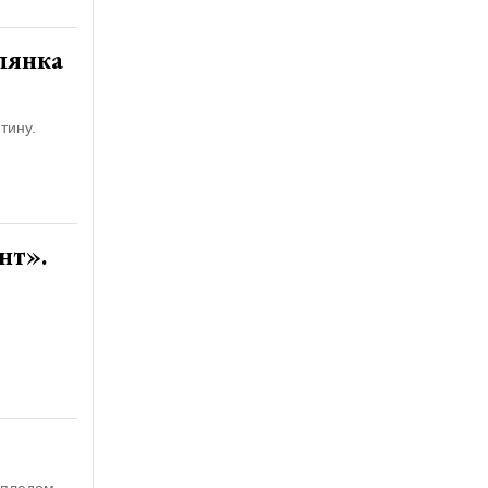
улянка
тину.
нт».
 пледом,