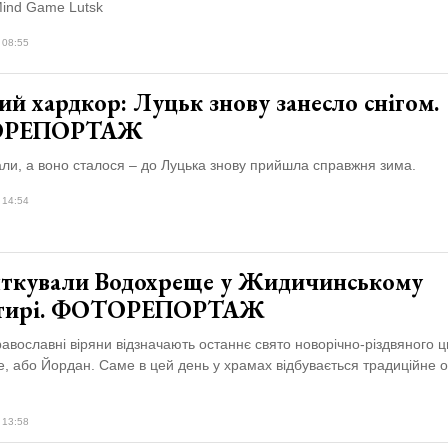
ind Game Lutsk
 08:55
й хардкор: Луцьк знову занесло снігом.
ОРЕПОРТАЖ
ли, а воно сталося – до Луцька знову прийшла справжня зима.
 14:54
яткували Водохреще у Жидичинському
стирі. ФОТОРЕПОРТАЖ
равославні віряни відзначають останнє свято новорічно-різдвяного ц
, або Йордан. Саме в цей день у храмах відбувається традиційне 
 13:58