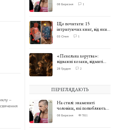
одягати сукні. ФОТО
08 Березня
1
Що почитати: 15
інтригуючих книг, від яких
важко відірватись. ФОТО
03 Січня
1
«Пекельна хоругва»:
відважні козаки, відмиті
чорти та відчайдушний
28 Грудня
2
домовик Веніамін. ВІДГУК
ПЕРЕГЛЯДАЮТЬ
иклу –
На стилі: знамениті
освячення
чоловіки, які полюбляють
одягати сукні. ФОТО
08 Березня
7811