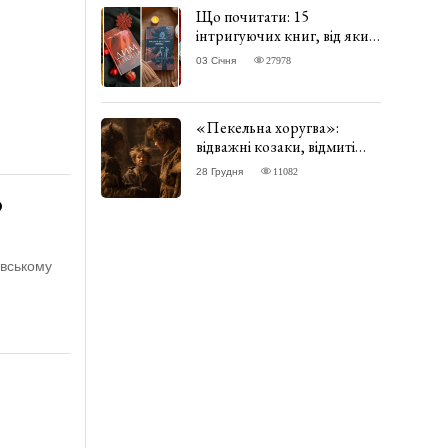
Що почитати: 15
інтригуючих книг, від яких
важко відірватись. ФОТО
03 Січня
27978
«Пекельна хоругва»:
відважні козаки, відмиті
чорти та відчайдушний
28 Грудня
11082
домовик Веніамін. ВІДГУК
о
ївському