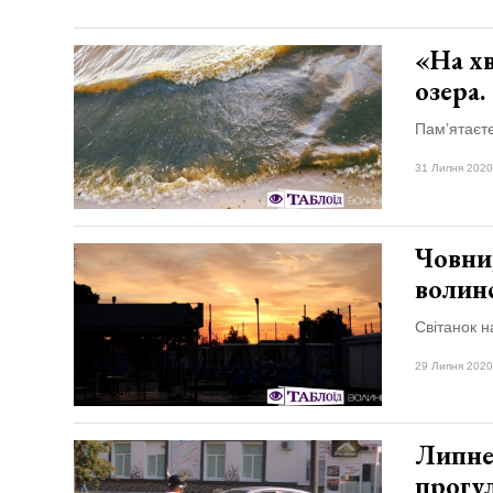
«На хв
озера
Пам’ятаєте
31 Липня 2020
Човни,
волин
Світанок н
29 Липня 2020
Липнев
прогу