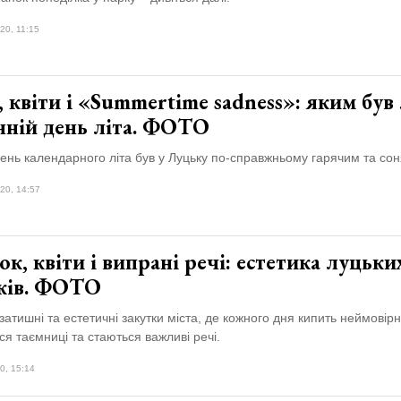
20, 11:15
 квіти і «Summertime sadness»: яким був
нній день літа. ФОТО
ень календарного літа був у Луцьку по-справжньому гарячим та со
20, 14:57
к, квіти і випрані речі: естетика луцьки
ків. ФОТО
затишні та естетичні закутки міста, де кожного дня кипить неймовірн
ся таємниці та стаються важливі речі.
0, 15:14