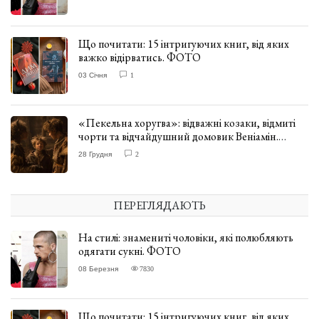
Що почитати: 15 інтригуючих книг, від яких
важко відірватись. ФОТО
03 Січня
1
«Пекельна хоругва»: відважні козаки, відмиті
чорти та відчайдушний домовик Веніамін.
ВІДГУК
28 Грудня
2
ПЕРЕГЛЯДАЮТЬ
На стилі: знамениті чоловіки, які полюбляють
одягати сукні. ФОТО
08 Березня
7830
Що почитати: 15 інтригуючих книг, від яких