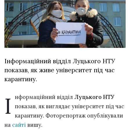
відбулася
XIX
29 Липня 2026
Спартакіада
637 переглядів
VolWe...
Всі розділи
Персона
Лайф
Інформаційний відділ Луцького НТУ
Афіша
показав, як живе університет під час
ZONE 18+
карантину.
Контакти
Політика конфіденційності
І
нформаційний відділ
Луцького НТУ
показав, як виглядає університет під час
карантину. Фоторепортаж опублікували
на
сайті
вишу.