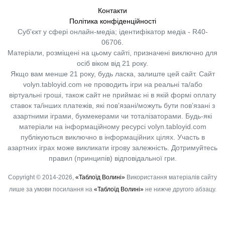
Контакти
Політика конфіденційності
Суб'єкт у сфері онлайн-медіа; ідентифікатор медіа - R40-
06706.
Матеріали, розміщені на цьому сайті, призначені виключно для
осіб віком від 21 року.
Якщо вам менше 21 року, будь ласка, залиште цей сайт.
Сайт
volyn.tabloyid.com не проводить ігри на реальні та/або
віртуальні гроші, також сайт не приймає ні в якій формі оплату
ставок та/інших платежів, які пов’язані/можуть бути пов’язані з
азартними іграми, букмекерами чи тоталізаторами. Будь-які
матеріали на інформаційному ресурсі volyn.tabloyid.com
публікуються виключно в інформаційних цілях. Участь в
азартних іграх може викликати ігрову залежність. Дотримуйтесь
правил (принципів) відповідальної гри.
Copyright © 2014-2026,
«Таблоїд Волині»
Використання матеріалів сайту
лише за умови посилання на
«Таблоїд Волині»
не нижче другого абзацу.