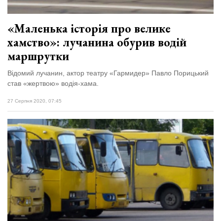
«Маленька історія про велике
хамство»: лучанина обурив водій
маршрутки
Відомий лучанин, актор театру «Гармидер» Павло Порицький
став «жертвою» водія-хама.
27 Серпня 2020, 07:45