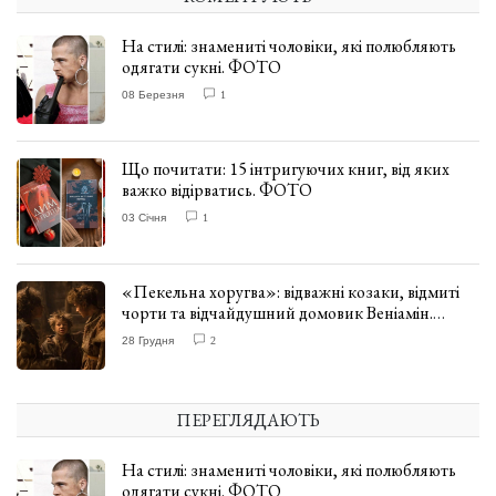
На стилі: знамениті чоловіки, які полюбляють
одягати сукні. ФОТО
08 Березня
1
Що почитати: 15 інтригуючих книг, від яких
важко відірватись. ФОТО
03 Січня
1
«Пекельна хоругва»: відважні козаки, відмиті
чорти та відчайдушний домовик Веніамін.
ВІДГУК
28 Грудня
2
ПЕРЕГЛЯДАЮТЬ
На стилі: знамениті чоловіки, які полюбляють
одягати сукні. ФОТО