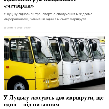
«четвірки»
У Луцьку відновили транспортне сполучення між двома
мікрорайонами, змінивши один з міських маршрутів.
19 Лютого 2019, 09:40
У Луцьку скасують два маршрути, ще
один – під питанням