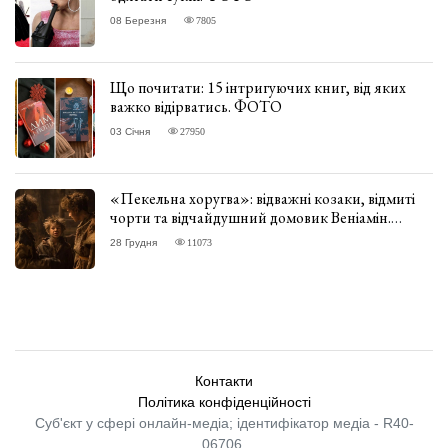
08 Березня
7805
Що почитати: 15 інтригуючих книг, від яких
важко відірватись. ФОТО
03 Січня
27950
«Пекельна хоругва»: відважні козаки, відмиті
чорти та відчайдушний домовик Веніамін.
ВІДГУК
28 Грудня
11073
Контакти
Політика конфіденційності
Суб'єкт у сфері онлайн-медіа; ідентифікатор медіа - R40-
06706.