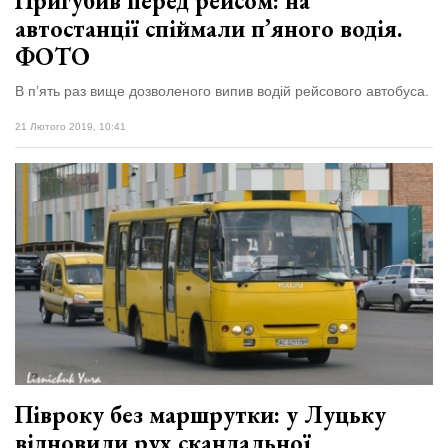
Пригубив перед рейсом: на
автостанції спіймали п’яного водія.
ФОТО
В п’ять раз вище дозволеного випив водій рейсового автобуса.
21 Лютого 2019, 10:41
Півроку без маршрутки: у Луцьку
відновили рух скандальної