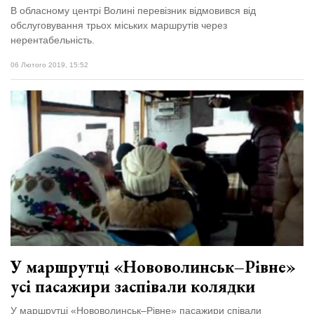
В обласному центрі Волині перевізник відмовився від
обслуговування трьох міських маршрутів через
нерентабельність.
06 Лютого 2019, 15:52
У маршрутці «Нововолинськ–Рівне»
усі пасажири заспівали колядки
У маршрутці «Нововолинськ–Рівне» пасажири співали