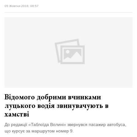
05 Жовтня 2018, 08:57
Відомого добрими вчинками
луцького водія звинувачують в
хамстві
До редакції «Таблоїда Волині» звернувся пасажир автобуса,
що курсує за маршрутом номер 9.