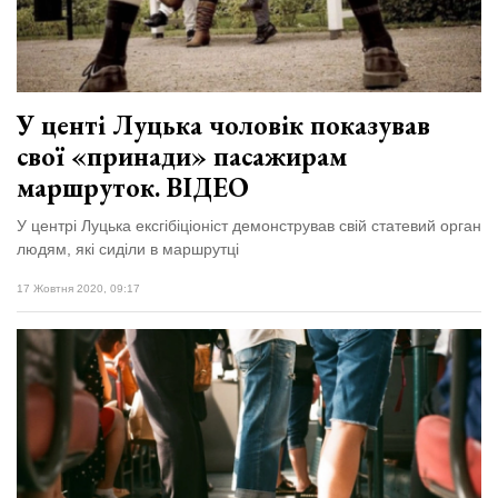
Зіньківський
залишив у
27 Липня 2026
Луцьку
682 переглядів
три...
Всі розділи
У центі Луцька чоловік показував
свої «принади» пасажирам
Персона
маршруток. ВІДЕО
Лайф
У центрі Луцька ексгібіціоніст демонстрував свій статевий орган
Афіша
людям, які сиділи в маршрутці
ZONE 18+
17 Жовтня 2020, 09:17
Контакти
Політика конфіденційності