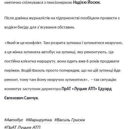
неетично спілкувався з пенсіонеркою
Надією Йосюк.
Після дзвінка журналістів на підприємстві пообіцяли провести з
водієм бесіду для з’ясування обставин.
«Який ж це конфлікт. Там розрита зупинка і зупинятися незручно,
а ця жінка зупиняла автобус на зупинці, яку ремонтують. Це
постійна клієнтка маршруту, вона їздить вже 6 років продавати
пиріжки. Водій Василь просто попередив, що на цій зупинці йде
ремонт, тому там йому незручно зупинятися», – так ситуацію
коментує
з
аступник директора
ПрАТ «Луцьке АТП» Едуард
Євгенович Самчук
.
#автобус
#маршрутка
#Василь Грисюк
#ПрАТ Луцьке АТП