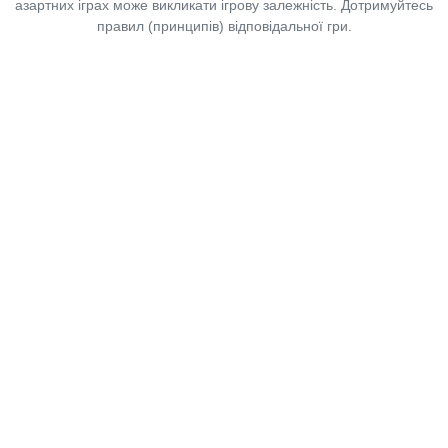
азартних іграх може викликати ігрову залежність. Дотримуйтесь
правил (принципів) відповідальної гри.
Copyright © 2014-2026,
«Таблоїд Волині»
Використання матеріалів сайту
лише за умови посилання на
«Таблоїд Волині»
не нижче другого абзацу.