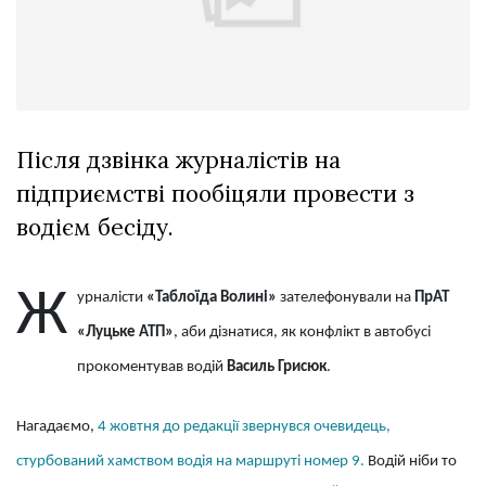
відбулася
XIX
29 Липня 2026
Спартакіада
544 переглядів
VolWe...
Всі розділи
Після дзвінка журналістів на
Персона
підприємстві пообіцяли провести з
Лайф
водієм бесіду.
Афіша
ZONE 18+
Ж
урналісти
«Таблоїда Волині»
зателефонували на
ПрАТ
Контакти
«Луцьке АТП»
, аби дізнатися, як конфлікт в автобусі
Політика конфіденційності
прокоментував водій
Василь Грисюк
.
Нагадаємо,
4 жовтня до редакції звернувся очевидець,
стурбований хамством водія на маршруті номер 9.
Водій ніби то