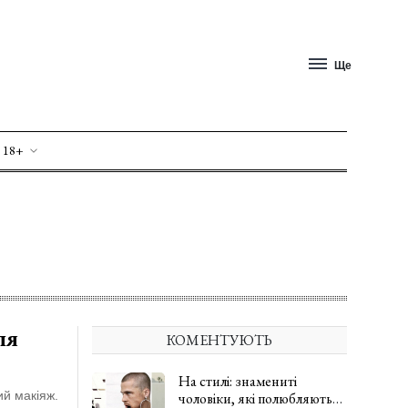
Ще
 18+
ля
КОМЕНТУЮТЬ
На стилі: знамениті
ий макіяж.
чоловіки, які полюбляють