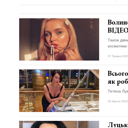
Волинс
ВІДЕ
Також дівч
косметики
07 Травня 202
Всього
як ро
Тетяна Лук
09 Квітня 2020
Луцька