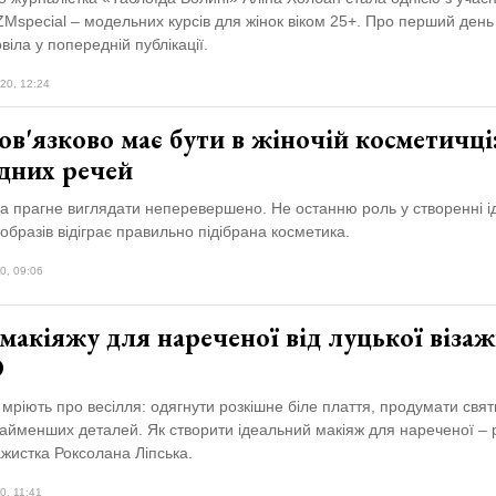
Mspecial – модельних курсів для жінок віком 25+. Про перший день
віла у попередній публікації.
20, 12:24
в'язково має бути в жіночій косметичці:
ідних речей
ка прагне виглядати неперевершено. Не останню роль у створенні 
бразів відіграє правильно підібрана косметика.
0, 09:06
 макіяжу для нареченої від луцької візаж
О
а мріють про весілля: одягнути розкішне біле плаття, продумати свя
айменших деталей. Як створити ідеальний макіяж для нареченої – 
ажистка Роксолана Ліпська.
0, 11:41