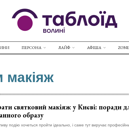
ВИНИ
ПЕРСОНА
ЛАЙФ
АФІША
ZONE
м макіяж
ати святковий макіяж у Києві: поради д
анного образу
иву подію хочеться пройти ідеально, і саме тут виручає професійн