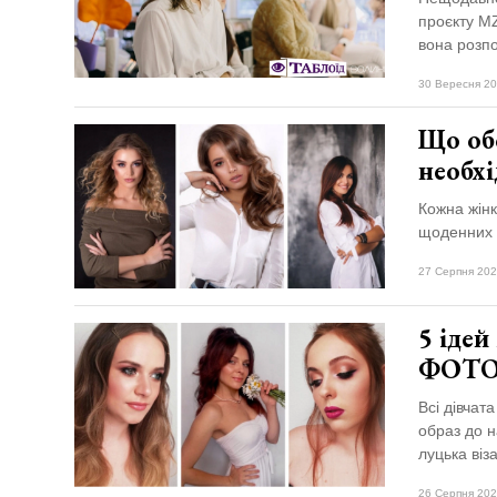
проєкту MZ
вона розпо
30 Вересня 20
Що обо
необх
Кожна жін
щоденних о
27 Серпня 202
5 ідей
ФОТ
Всі дівчат
образ до н
луцька віз
26 Серпня 202