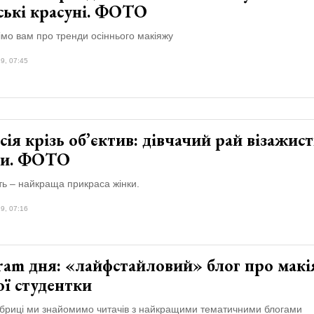
ські красуні. ФОТО
мо вам про тренди осіннього макіяжу
9, 07:45
ія крізь об’єктив: дівчачий рай візажис
ни. ФОТО
ть – найкраща прикраса жінки.
9, 07:16
gram дня: «лайфстайловий» блог про мак
ої студентки
убриці ми знайомимо читачів з найкращими тематичними блогами