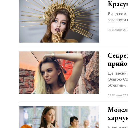
Красун
Якщо вам б
заглянути 
30 Жовтня 202
Секрет
прийо
Цієї весни
Ольгою Сха
об'єктив».
03 Жовтня 202
Модел
харчу
Нещодавно