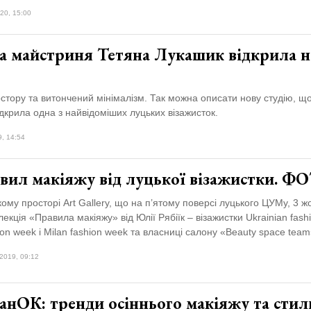
20, 15:00
а майстриня Тетяна Лукашик відкрила н
стору та витончений мінімалізм. Так можна описати нову студію, що
дкрила одна з найвідоміших луцьких візажисток.
9, 14:54
авил макіяжу від луцької візажистки. Ф
ому просторі Art Gallery, що на п’ятому поверсі луцького ЦУМу, 3 ж
лекція «Правила макіяжу» від Юлії Рябіїк – візажистки Ukrainian fash
hion week і Milan fashion week та власниці салону «Beauty space team
2019, 09:12
анОК: тренди осіннього макіяжу та стил