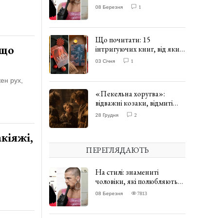
одягати сукні. ФОТО
08 Березня
1
Що почитати: 15
 що
інтригуючих книг, від яких
важко відірватись. ФОТО
03 Січня
1
ен рух,
«Пекельна хоругва»:
відважні козаки, відмиті
чорти та відчайдушний
28 Грудня
2
домовик Веніамін. ВІДГУК
кіяжі,
ПЕРЕГЛЯДАЮТЬ
На стилі: знамениті
чоловіки, які полюбляють
одягати сукні. ФОТО
08 Березня
7813