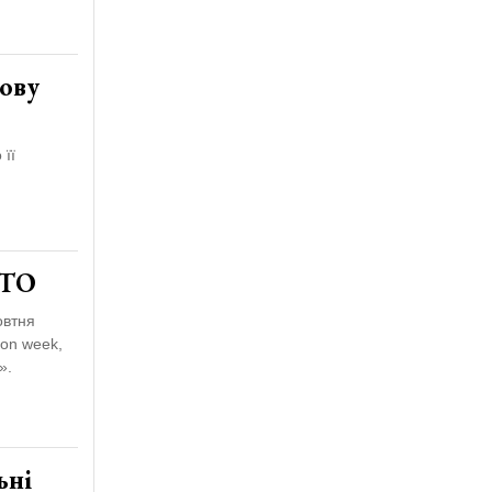
ову
 її
ОТО
овтня
ion week,
».
ьні