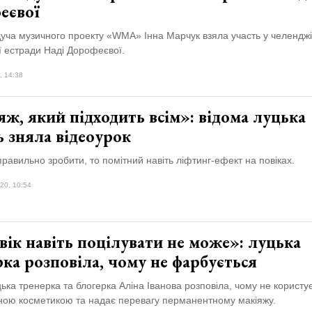
еєвої
уча музичного проекту «WMA» Інна Марчук взяла участь у челенджі 
ї естради Наді Дорофеєвої.
, 14:38
ж, який підходить всім»: відома луцька
 зняла відеоурок
равильно зробити, то помітний навіть ліфтинг-ефект на повіках.
20, 10:54
ік навіть поцілувати не може»: луцька
ка розповіла, чому не фарбується
ька тренерка та блогерка Аліна Іванова розповіла, чому не користу
ною косметикою та надає перевагу перманентному макіяжу.