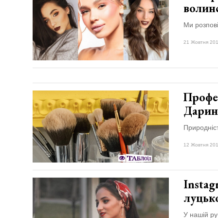
волин
Ми розпові
21 Жовтня 201
Профес
Дари
Природніс
12 Жовтня 201
Insta
луцьк
У нашій р