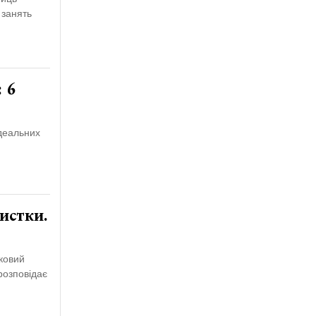
 занять
 6
ідеальних
истки.
тковий
розповідає