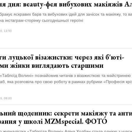
я дня: вeauty-фея вибухових макіяжів А
ракує яскравих барв та вибухових ідей для зачісок та макіяжу, то в
на інстаграм-сторінку сьогоднішньої героїні
0, 13:50
и луцької візажистки: через які б'юті-
ми жінки виглядають старшими
 «Таблоїд Волині» познайомив читачів з візажисткою та майстринею 
б, яка розповіла про свою роботу в рамках рубрики «Професія крі
0, 09:00
ьний щоденник: секрети макіяжу та ант
вання у школі MZMspecial. ФОТО
 журналістка «Таблоїда Волині» Аліна Холбан стала однією з учас