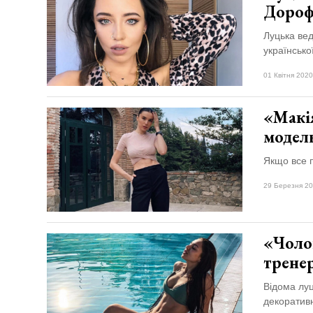
Дороф
Луцька вед
українсько
01 Квітня 2020
«Макія
модель
Якщо все п
29 Березня 20
«Чолов
тренер
Відома луц
декоратив