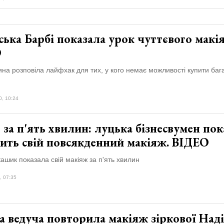
ька Барбі показала урок чуттєвого макі
О
ина розповіла лайфхак для тих, у кого немає можливості купити баг
0, 10:24
 за п'ять хвилин: луцька бізнесвумен пок
бить свій повсякденний макіяж. ВІДЕО
ашик показала свій макіяж за п'ять хвилин
, 07:35
 ведуча повторила макіяж зіркової Наді