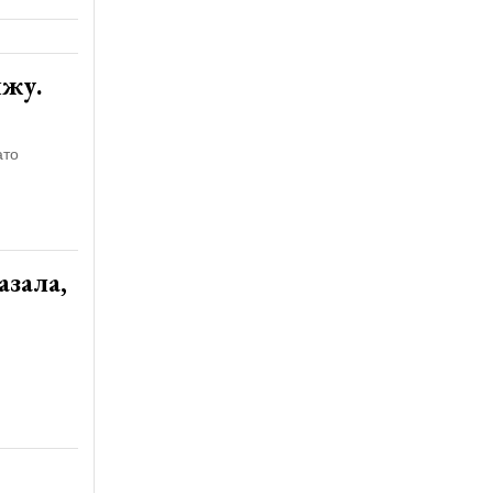
яжу.
ато
азала,