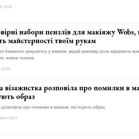
5, 12:23
вірні набори пензлів для макіяжу Wobs,
ть майстерності твоїм рукам
и бажаного результату у макіяжі, вкрай важливу роль відіграють кож
х, кожна техніка.
, 12:34
 візажистка розповіла про помилки в ма
ують образ
к розповіла про помилки в макіяжі, які псують образ
2020, 12:27