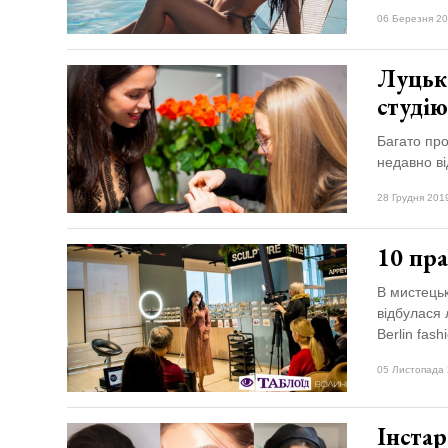
06 Березня 20
Луцьк
студію
Багато про
недавно ві
28 Грудня 201
10 пр
В мистецьк
відбулася 
Berlin fas
05 Листопада 
Інстар