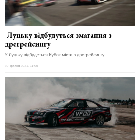
Зіньківський
залишив у
27 Липня 2026
Луцьку
716 переглядів
три...
Всі розділи
Луцьку відбудуться змагання з
дрегрейсингу
Персона
Лайф
У Луцьку відбудеться Кубок міста з дрегрейсингу.
Афіша
30 Травня 2021, 11:00
ZONE 18+
Контакти
Політика конфіденційності