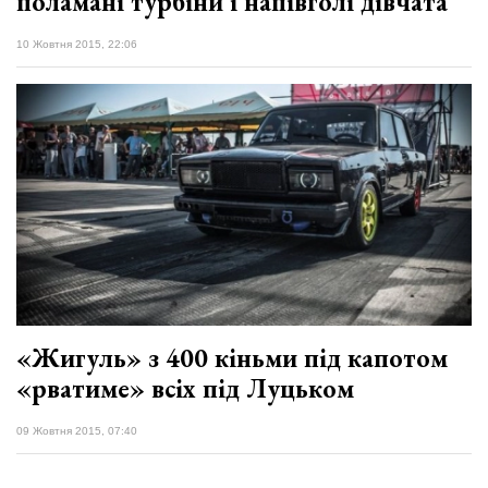
поламані турбіни і напівголі дівчата
10 Жовтня 2015, 22:06
«Жигуль» з 400 кіньми під капотом
«рватиме» всіх під Луцьком
09 Жовтня 2015, 07:40