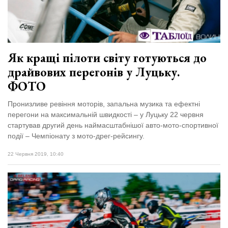
Як кращі пілоти світу готуються до
драйвових перегонів у Луцьку.
ФОТО
Пронизливе ревіння моторів, запальна музика та ефектні
перегони на максимальній швидкості – у Луцьку 22 червня
стартував другий день наймасштабнішої авто-мото-спортивної
події – Чемпіонату з мото-дрег-рейсингу.
22 Червня 2019, 10:40