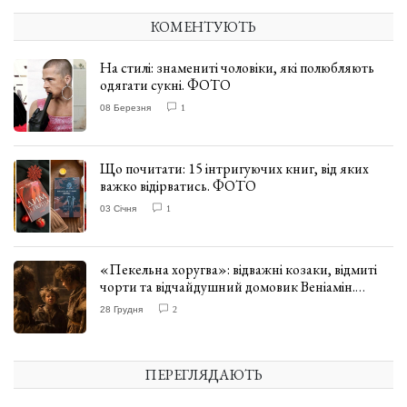
КОМЕНТУЮТЬ
На стилі: знамениті чоловіки, які полюбляють
одягати сукні. ФОТО
08 Березня
1
Що почитати: 15 інтригуючих книг, від яких
важко відірватись. ФОТО
03 Січня
1
«Пекельна хоругва»: відважні козаки, відмиті
чорти та відчайдушний домовик Веніамін.
ВІДГУК
28 Грудня
2
ПЕРЕГЛЯДАЮТЬ