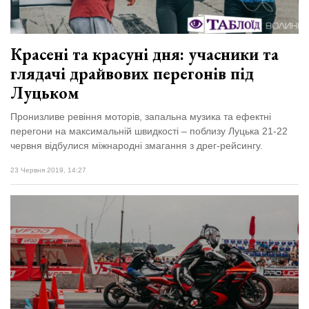
Красені та красуні дня: учасники та
глядачі драйвових перегонів під
Луцьком
Пронизливе ревіння моторів, запальна музика та ефектні
перегони на максимальній швидкості – поблизу Луцька 21-22
червня відбулися міжнародні змагання з дрег-рейсингу.
23 Червня 2019, 14:27