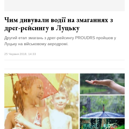
Чим дивували водії на змаганнях з
дрег-рейсингу в Луцьку
Другий етап змагань з дрег-рейсингу PROUDRS пройшов у
Луцьку на військовому аеродромі.
25 Червня 2018, 14:33