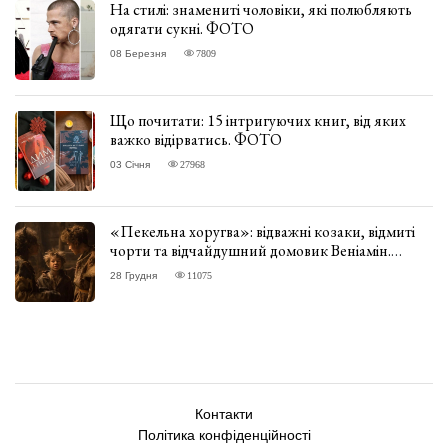
На стилі: знамениті чоловіки, які полюбляють
одягати сукні. ФОТО
08 Березня
7809
Що почитати: 15 інтригуючих книг, від яких
важко відірватись. ФОТО
03 Січня
27968
«Пекельна хоругва»: відважні козаки, відмиті
чорти та відчайдушний домовик Веніамін.
ВІДГУК
28 Грудня
11075
Контакти
Політика конфіденційності