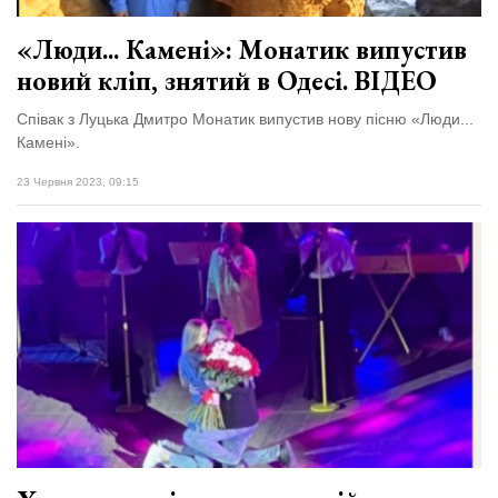
«Люди... Камені»: Монатик випустив
новий кліп, знятий в Одесі. ВІДЕО
Співак з Луцька Дмитро Монатик випустив нову пісню «Люди...
Камені».
23 Червня 2023, 09:15