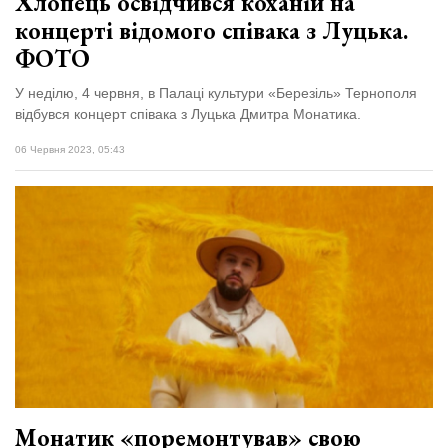
Хлопець освідчився коханій на
концерті відомого співака з Луцька.
ФОТО
У неділю, 4 червня, в Палаці культури «Березіль» Тернополя
відбувся концерт співака з Луцька Дмитра Монатика.
06 Червня 2023, 05:43
Монатик «поремонтував» свою