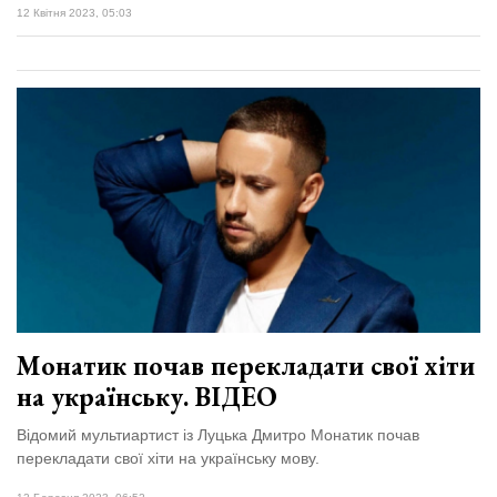
12 Квітня 2023, 05:03
Монатик почав перекладати свої хіти
на українську. ВІДЕО
Відомий мультиартист із Луцька Дмитро Монатик почав
перекладати свої хіти на українську мову.