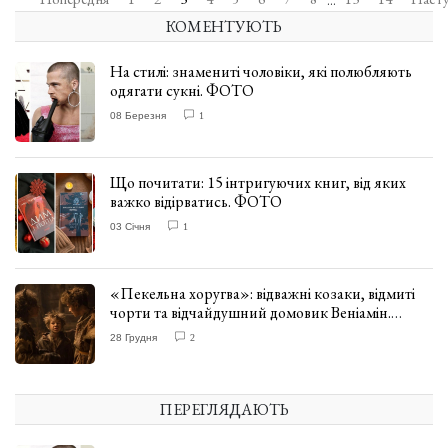
...
КОМЕНТУЮТЬ
На стилі: знамениті чоловіки, які полюбляють
одягати сукні. ФОТО
08 Березня
1
Що почитати: 15 інтригуючих книг, від яких
важко відірватись. ФОТО
03 Січня
1
«Пекельна хоругва»: відважні козаки, відмиті
чорти та відчайдушний домовик Веніамін.
ВІДГУК
28 Грудня
2
ПЕРЕГЛЯДАЮТЬ