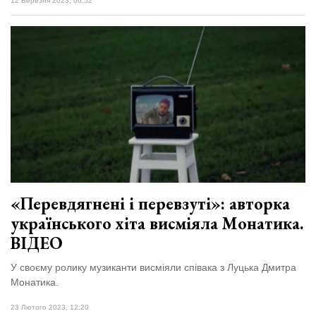
12 Березня 2023, 06:52
«Перевдягнені і перевзуті»: авторка
українського хіта висміяла Монатика.
ВІДЕО
У своєму ролику музиканти висміяли співака з Луцька Дмитра
Монатика.
23 Лютого 2023, 12:20