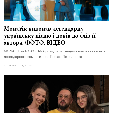
Зіньківський
залишив у
27 Липня 2026
Луцьку
681 переглядів
три...
Всі розділи
Монатік виконав легендарну
українську пісню і довів до сліз її
Персона
автора. ФОТО. ВІДЕО
Лайф
MONATIK та ROXOLANA розчулили глядачів виконанням пісні
Афіша
легендарного композитора Тараса Петриненка
ZONE 18+
27 Серпня 2023, 13:55
Контакти
Політика конфіденційності