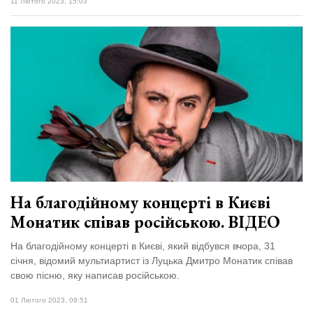
11 Лютого 2023, 15:03
На благодійному концерті в Києві
Монатик співав російською. ВІДЕО
На благодійному концерті в Києві, який відбувся вчора, 31
січня, відомий мультиартист із Луцька Дмитро Монатик співав
свою пісню, яку написав російською.
01 Лютого 2023, 09:51