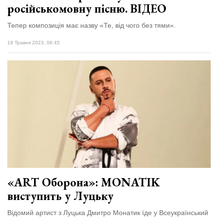
російськомовну пісню. ВІДЕО
Тепер композиція має назву «Те, від чого без тями».
19 Травня 2023, 06:45
«ART Оборона»: MONATIK
виступить у Луцьку
Відомий артист з Луцька Дмитро Монатик їде у Всеукраїнський