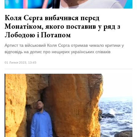
Коля Сєрга вибачився перед
Монатіком, якого поставив у ряд з
Лободою і Потапом
Артист та військовий Коля Сєрга отримав чимало критики у
відповідь на допис про нещирих українських співаків
01 Липня 2023, 13:45