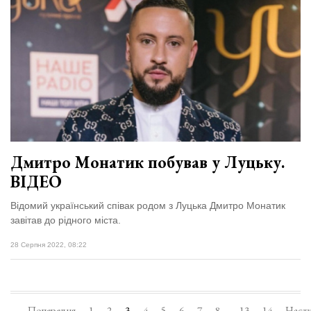
Дмитро Монатик побував у Луцьку.
ВІДЕО
Відомий український співак родом з Луцька Дмитро Монатик
завітав до рідного міста.
28 Серпня 2022, 08:22
Попередня
1
2
3
4
5
6
7
8
13
14
Наст