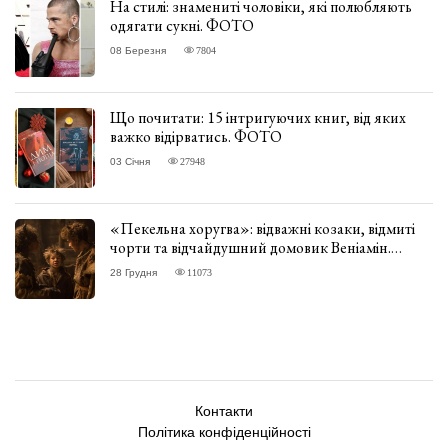
На стилі: знамениті чоловіки, які полюбляють
одягати сукні. ФОТО
08 Березня
7804
Що почитати: 15 інтригуючих книг, від яких
важко відірватись. ФОТО
03 Січня
27948
«Пекельна хоругва»: відважні козаки, відмиті
чорти та відчайдушний домовик Веніамін.
ВІДГУК
28 Грудня
11073
Контакти
Політика конфіденційності