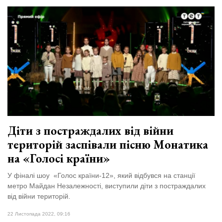
Діти з постраждалих від війни
територій заспівали пісню Монатика
на «Голосі країни»
У фіналі шоу «Голос країни-12», який відбувся на станції
метро Майдан Незалежності, виступили діти з постраждалих
від війни територій.
22 Листопада 2022, 09:16