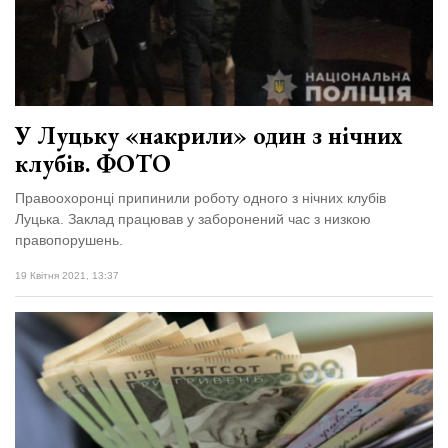
У Луцьку «накрили» один з нічних
клубів. ФОТО
Правоохоронці припинили роботу одного з нічних клубів
Луцька. Заклад працював у заборонений час з низкою
правопорушень.
19 Квітня 2021, 13:37