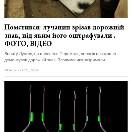
Помстився: лучанин зрізав дорожній
знак, під яким його оштрафували .
ФОТО, ВІДЕО
Вночі у Луцьку, на проспекті Перемоги, чоловік незаконно
демонтував дорожній знак. Зловмисника затримали.
30 Березня 2021, 06:42