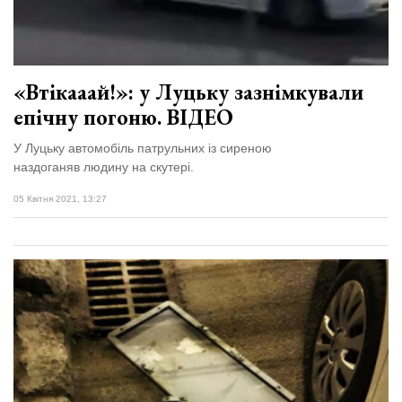
«Втікааай!»: у Луцьку зазнімкували
епічну погоню. ВІДЕО
У Луцьку автомобіль патрульних із сиреною
наздоганяв людину на скутері.
05 Квітня 2021, 13:27