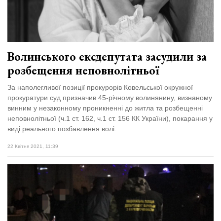
Волинського ексдепутата засудили за
розбещення неповнолітньої
За наполегливої позиції прокурорів Ковельської окружної
прокуратури суд призначив 45-річному волинянину, визнаному
винним у незаконному проникненні до житла та розбещенні
неповнолітньої (ч.1 ст. 162, ч.1 ст. 156 КК України), покарання у
виді реального позбавлення волі.
22 Квітня 2021, 11:39