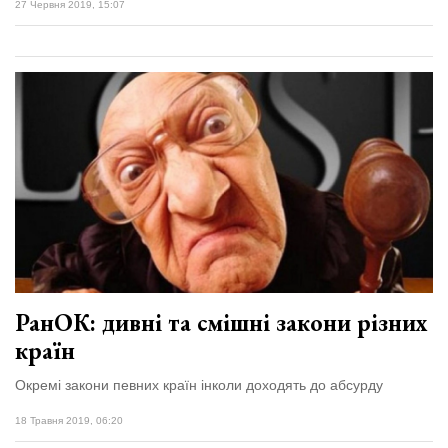
27 Червня 2019, 15:07
РанОК: дивні та смішні закони різних
країн
Окремі закони певних країн інколи доходять до абсурду
18 Травня 2019, 06:20