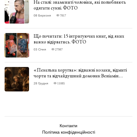
На стилі: знамениті чоловіки, які полюбляють
одягати сукні. ФОТО
08 Березня
7817
Що почитати: 15 інтригуючих книг, від яких
важко відірватись. ФОТО
03 Січня
27987
«Пекельна хоругва»: відважні козаки, відмиті
чорти та відчайдушний домовик Веніамін.
ВІДГУК
28 Грудня
11085
Контакти
Політика конфіденційності