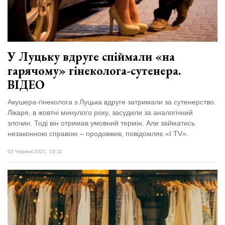
відбулася
XIX
29 Липня 2026
Спартакіада
553 переглядів
VolWe...
Всі розділи
У Луцьку вдруге спіймали «на
гарячому» гінеколога-сутенера.
Персона
ВІДЕО
Лайф
Акушера-гінеколога з Луцька вдруге затримали за сутенерство.
Афіша
Лікаря, в жовтні минулого року, засудили за аналогічний
ZONE 18+
злочин. Тоді він отримав умовний термін. Але займатись
незаконною справою – продовжив, повідомляє «I TV».
Контакти
03 Червня 2021, 13:11
Політика конфіденційності