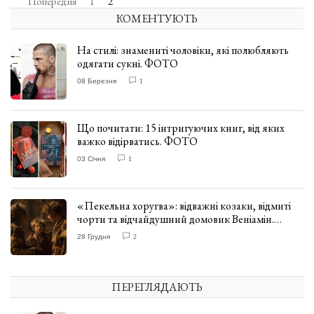
Попередня
1
2
КОМЕНТУЮТЬ
На стилі: знамениті чоловіки, які полюбляють
одягати сукні. ФОТО
08 Березня
1
Що почитати: 15 інтригуючих книг, від яких
важко відірватись. ФОТО
03 Січня
1
«Пекельна хоругва»: відважні козаки, відмиті
чорти та відчайдушний домовик Веніамін.
ВІДГУК
28 Грудня
2
ПЕРЕГЛЯДАЮТЬ