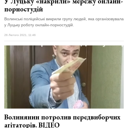
У Луцьку «накрили» мережу онлайн-
порностудій
Волинські поліцейські викрили групу людей, яка організовувала
у Луцьку роботу онлайн-порностудій.
26 Лютого 2021, 11:46
Волинянин потролив передвиборчих
агітаторів. ВІДЕО