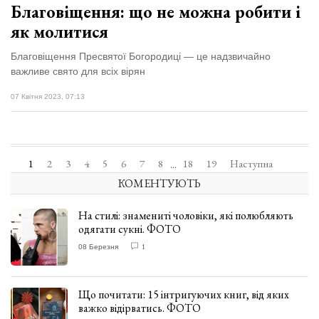
Благовіщення: що не можна робити і
як молитися
Благовіщення Пресвятої Богородиці — це надзвичайно
важливе свято для всіх вірян
07 Квітня 2023, 07:13
1
2
3
4
5
6
7
8
18
19
Наступна
...
КОМЕНТУЮТЬ
На стилі: знамениті чоловіки, які полюбляють
одягати сукні. ФОТО
08 Березня
1
Що почитати: 15 інтригуючих книг, від яких
важко відірватись. ФОТО