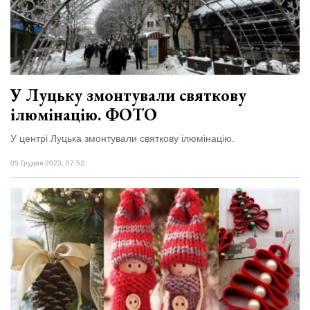
У Луцьку змонтували святкову
ілюмінацію. ФОТО
У центрі Луцька змонтували святкову ілюмінацію.
05 Грудня 2023, 07:52