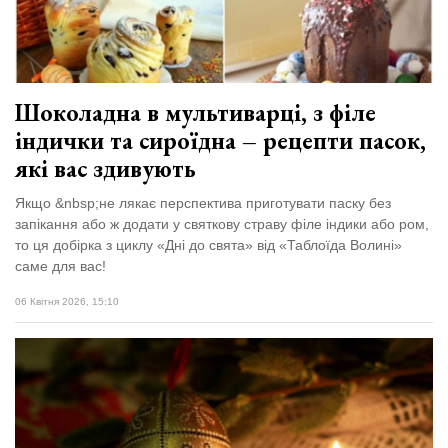
Зіньківський
залишив у
27 Липня 2026
Луцьку
738 переглядів
три...
Всі розділи
Шоколадна в мультиварці, з філе
індички та сироїдна – рецепти пасок,
Персона
які вас здивують
Лайф
Якщо &nbsp;не лякає перспектива приготувати паску без
Афіша
запікання або ж додати у святкову страву філе індики або ром,
ZONE 18+
то ця добірка з циклу «Дні до свята» від «Таблоїда Волині»
саме для вас!
Контакти
06 Квітня 2026, 15:10
Політика конфіденційності