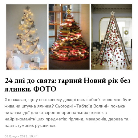
24 дні до свята: гарний Новий рік без
ялинки. ФОТО
Хто сказав, що у святковому декорі оселі обов'язково має бути
жива чи штучна ялинка? Сьогодні «Таблоїд Волині» покаже
читачам ідеї для створення оригінальних ялинок з
найрізноманітніших предметів: гірлянд, макаронів, дерева та
навіть гумових рукавичок.
08 Грудня 2023, 10:44