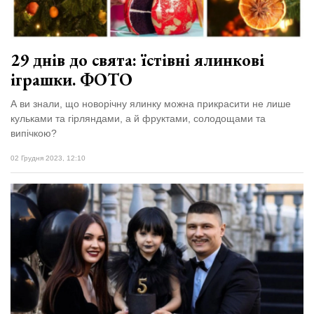
29 днів до свята: їстівні ялинкові
іграшки. ФОТО
А ви знали, що новорічну ялинку можна прикрасити не лише
кульками та гірляндами, а й фруктами, солодощами та
випічкою?
02 Грудня 2023, 12:10