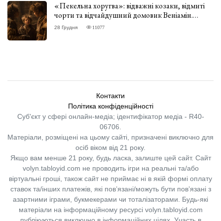
«Пекельна хоругва»: відважні козаки, відмиті
чорти та відчайдушний домовик Веніамін.
ВІДГУК
28 Грудня
11077
Контакти
Політика конфіденційності
Суб'єкт у сфері онлайн-медіа; ідентифікатор медіа - R40-
06706.
Матеріали, розміщені на цьому сайті, призначені виключно для
осіб віком від 21 року.
Якщо вам менше 21 року, будь ласка, залиште цей сайт.
Сайт
volyn.tabloyid.com не проводить ігри на реальні та/або
віртуальні гроші, також сайт не приймає ні в якій формі оплату
ставок та/інших платежів, які пов’язані/можуть бути пов’язані з
азартними іграми, букмекерами чи тоталізаторами. Будь-які
матеріали на інформаційному ресурсі volyn.tabloyid.com
публікуються виключно в інформаційних цілях. Участь в