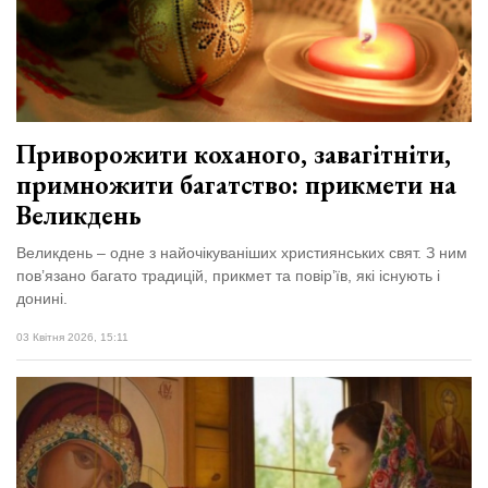
Приворожити коханого, завагітніти,
примножити багатство: прикмети на
Великдень
Великдень – одне з найочікуваніших християнських свят. З ним
пов’язано багато традицій, прикмет та повір’їв, які існують і
донині.
03 Квітня 2026, 15:11