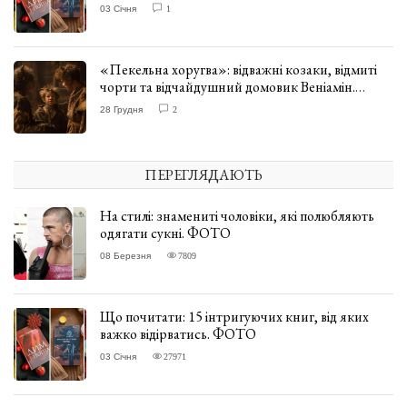
03 Січня
1
«Пекельна хоругва»: відважні козаки, відмиті
чорти та відчайдушний домовик Веніамін.
ВІДГУК
28 Грудня
2
ПЕРЕГЛЯДАЮТЬ
На стилі: знамениті чоловіки, які полюбляють
одягати сукні. ФОТО
08 Березня
7809
Що почитати: 15 інтригуючих книг, від яких
важко відірватись. ФОТО
03 Січня
27971