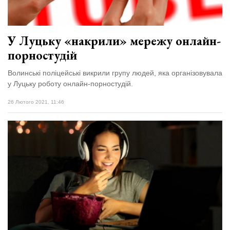
У Луцьку «накрили» мережу онлайн-
порностудій
Волинські поліцейські викрили групу людей, яка організовувала
у Луцьку роботу онлайн-порностудій.
26 Лютого 2021, 11:46