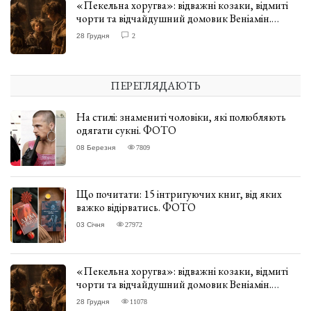
«Пекельна хоругва»: відважні козаки, відмиті
чорти та відчайдушний домовик Веніамін.
ВІДГУК
28 Грудня
2
ПЕРЕГЛЯДАЮТЬ
На стилі: знамениті чоловіки, які полюбляють
одягати сукні. ФОТО
08 Березня
7809
Що почитати: 15 інтригуючих книг, від яких
важко відірватись. ФОТО
03 Січня
27972
«Пекельна хоругва»: відважні козаки, відмиті
чорти та відчайдушний домовик Веніамін.
ВІДГУК
28 Грудня
11078