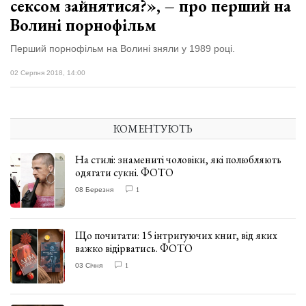
сексом зайнятися?», – про перший на
Волині порнофільм
Перший порнофільм на Волині зняли у 1989 році.
02 Серпня 2018, 14:00
КОМЕНТУЮТЬ
На стилі: знамениті чоловіки, які полюбляють
одягати сукні. ФОТО
08 Березня
1
Що почитати: 15 інтригуючих книг, від яких
важко відірватись. ФОТО
03 Січня
1