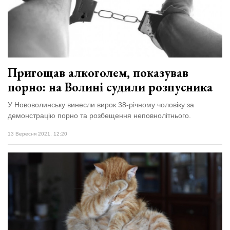
Пригощав алкоголем, показував
порно: на Волині судили розпусника
У Нововолинську винесли вирок 38-річному чоловіку за
демонстрацію порно та розбещення неповнолітнього.
13 Вересня 2021, 12:20