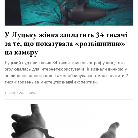
Зіньківський
залишив у
27 Липня 2026
Луцьку
744 переглядів
три...
Всі розділи
У Луцьку жінка заплатить 34 тисячі
за те, що показувала «розкішницю»
Персона
на камеру
Лайф
Луцький суд призначив 34 тисячі гривень штрафу жінці, яка
Афіша
оголювалась для інтернет-користувачів. Її визнали винною у
ZONE 18+
поширенні порнографії. Також обвинувачена має сплатити 2
тисячі гривень за мистецтвознавчі експертизи.
Контакти
12 Липня 2022, 13:02
Політика конфіденційності