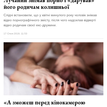
Лучанин знімав порно і «дарував»
його родичам колишньої
Слідчі встановили, що у квітні минулого року чоловік знімав
відео порнографічного змісту, після чого надсилав відверті
відео родичам своєї екс-дружини.
17 Січня 2019, 11:53
«А зможеш перед кінокамерою