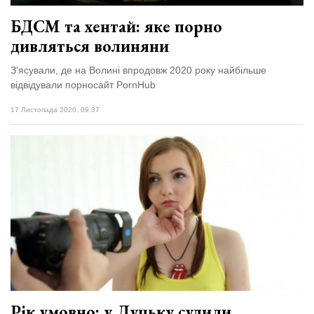
БДСМ та хентай: яке порно
дивляться волиняни
З'ясували, де на Волині впродовж 2020 року найбільше
відвідували порносайт PornНub
17 Листопада 2020, 09:37
Рік умовно: у Луцьку судили