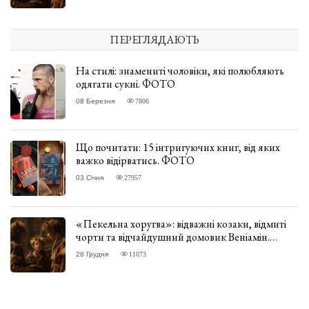
ПЕРЕГЛЯДАЮТЬ
На стилі: знамениті чоловіки, які полюбляють
одягати сукні. ФОТО
08 Березня
7806
Що почитати: 15 інтригуючих книг, від яких
важко відірватись. ФОТО
03 Січня
27957
«Пекельна хоругва»: відважні козаки, відмиті
чорти та відчайдушний домовик Веніамін.
ВІДГУК
28 Грудня
11073