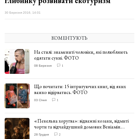
глибинку розвивати екотуризм
30 Березня 2016, 14:01
КОМЕНТУЮТЬ
На стилі: знамениті чоловіки, які полюбляють
одягати сукні. ФОТО
08 Березня
1
Що почитати: 15 інтригуючих книг, від яких
важко відірватись. ФОТО
03 Січня
1
«Пекельна хоругва»: відважні козаки, відмиті
чорти та відчайдушний домовик Веніамін.
ВІДГУК
28 Грудня
2