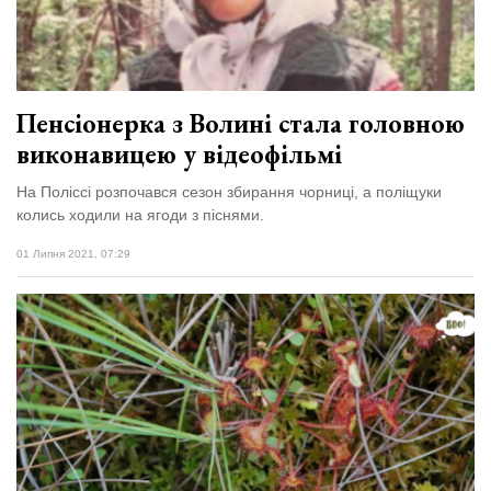
Зіньківський
залишив у
27 Липня 2026
Луцьку
701 переглядів
три...
Всі розділи
Пенсіонерка з Волині стала головною
виконавицею у відеофільмі
Персона
Лайф
На Поліссі розпочався сезон збирання чорниці, а поліщуки
колись ходили на ягоди з піснями.
Афіша
01 Липня 2021, 07:29
ZONE 18+
Контакти
Політика конфіденційності