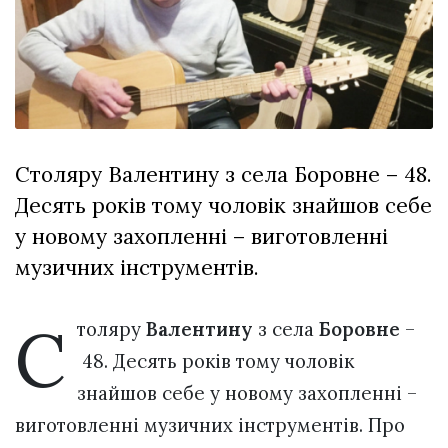
Зіньківський
залишив у
27 Липня 2026
Луцьку
702 переглядів
три...
Всі розділи
Персона
Столяру Валентину з села Боровне – 48.
Лайф
Десять років тому чоловік знайшов себе
Афіша
у новому захопленні – виготовленні
ZONE 18+
музичних інструментів.
Контакти
С
Політика конфіденційності
толяру
Валентину
з села
Боровне
–
48. Десять років тому чоловік
знайшов себе у новому захопленні –
виготовленні музичних інструментів. Про