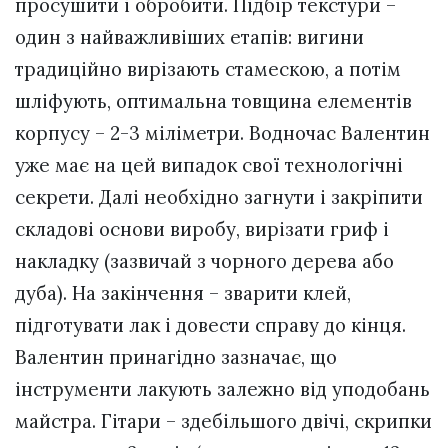
просушити і обробити. Підбір текстури –
один з найважливіших етапів: вигини
традиційно вирізають стамескою, а потім
шліфують, оптимальна товщина елементів
корпусу – 2-3 міліметри. Водночас Валентин
уже має на цей випадок свої технологічні
секрети. Далі необхідно загнути і закріпити
складові основи виробу, вирізати гриф і
накладку (зазвичай з чорного дерева або
дуба). На закінчення – зварити клей,
підготувати лак і довести справу до кінця.
Валентин принагідно зазначає, що
інструменти лакують залежно від уподобань
майстра. Гітари – здебільшого двічі, скрипки