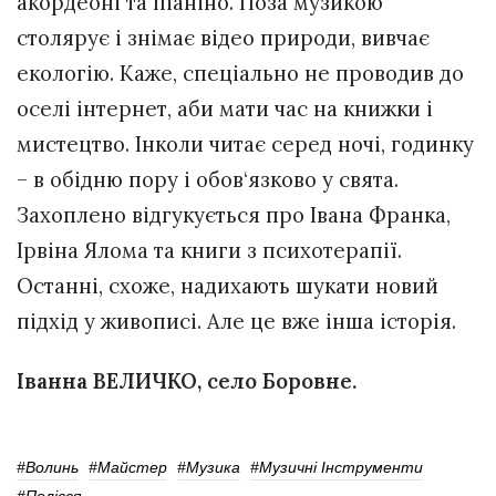
акордеоні та піаніно. Поза музикою
столярує і знімає відео природи, вивчає
екологію. Каже, спеціально не проводив до
оселі інтернет, аби мати час на книжки і
мистецтво. Інколи читає серед ночі, годинку
– в обідню пору і обов‘язково у свята.
Захоплено відгукується про Івана Франка,
Ірвіна Ялома та книги з психотерапії.
Останні, схоже, надихають шукати новий
підхід у живописі. Але це вже інша історія.
Іванна ВЕЛИЧКО, село Боровне.
#волинь
#майстер
#музика
#Музичні Інструменти