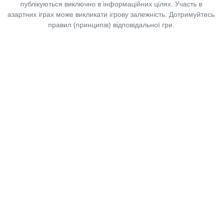
публікуються виключно в інформаційних цілях. Участь в
азартних іграх може викликати ігрову залежність. Дотримуйтесь
правил (принципів) відповідальної гри.
Copyright © 2014-2026,
«Таблоїд Волині»
Використання матеріалів сайту
лише за умови посилання на
«Таблоїд Волині»
не нижче другого абзацу.