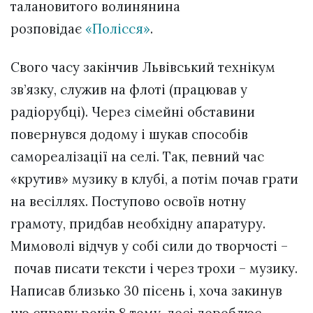
талановитого волинянина
розповідає
«Полісся»
.
Свого часу закінчив Львівський технікум
зв’язку, служив на флоті (працював у
радіорубці). Через сімейні обставини
повернувся додому і шукав способів
самореалізації на селі. Так, певний час
«крутив» музику в клубі, а потім почав грати
на весіллях. Поступово освоїв нотну
грамоту, придбав необхідну апаратуру.
Мимоволі відчув у собі сили до творчості –
почав писати тексти і через трохи – музику.
Написав близько 30 пісень і, хоча закинув
цю справу років 8 тому, досі дороблює