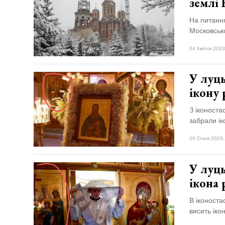
землі
На питання
Московсько
04 Квітня 2023
У луць
ікону 
З іконоста
забрали ік
20 Січня 2023,
У луць
ікона
В іконоста
висить іко