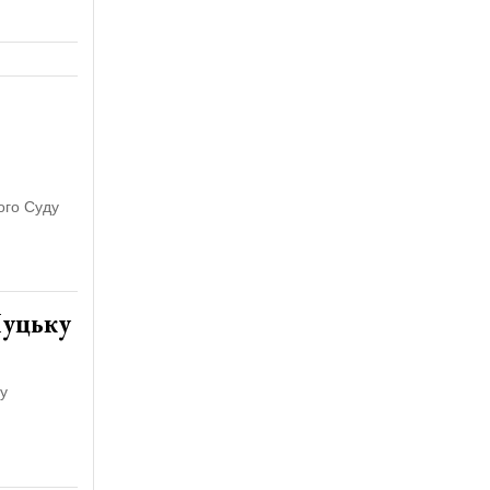
ого Суду
Луцьку
у