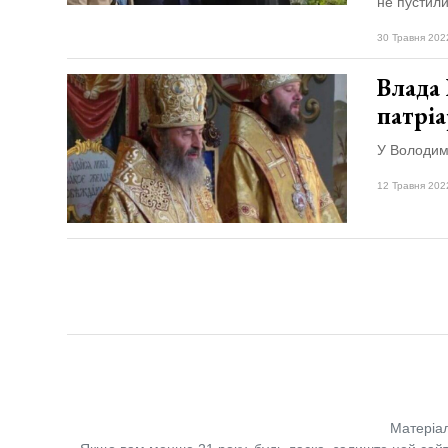
не пустили
30 Травня 202
Влада
патріа
У Володим
12 Травня 202
Матеріал