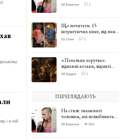
одягати сукні. ФОТО
ої
08 Березня
1
Що почитати: 15
інтригуючих книг, від яких
їхав
важко відірватись. ФОТО
03 Січня
1
«Пекельна хоругва»:
ірському
відважні козаки, відмиті
и
чорти та відчайдушний
28 Грудня
2
домовик Веніамін. ВІДГУК
ПЕРЕГЛЯДАЮТЬ
али
На стилі: знамениті
чоловіки, які полюбляють
у і в ній
одягати сукні. ФОТО
08 Березня
7813