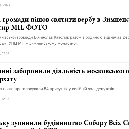
3, 06:21
а громади пішов святити вербу в Зимнен
тир МП. ФОТО
нівської громади Вʼячеслав Католик разом з родиною відзначав Ве
храмі УПЦ МП – Зимненському монастирі.
, 07:37
ині заборонили діяльність московськог
рхату
а нього проголосували 54 присутніх у сесійній залі депутатів
, 12:05
ьку зупинили будівництво Собору Всіх С