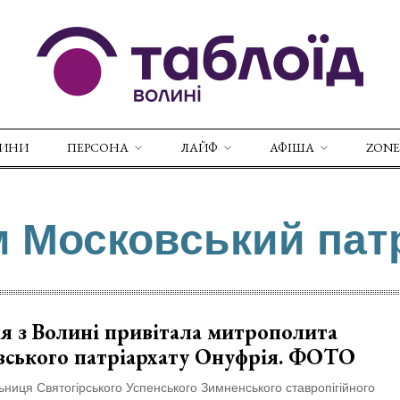
ВИНИ
ПЕРСОНА
ЛАЙФ
АФІША
ZONE
м Московський пат
я з Волині привітала митрополита
вського патріархату Онуфрія. ФОТО
ниця Святогірського Успенського Зимненського ставропігійного