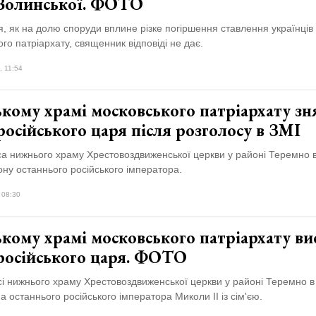
 Волинської. ФОТО
, як на долю споруди вплине різке погіршення ставлення українців
го патріархату, священник відповіді не дає.
, 11:54
кому храмі московського патріархату зн
російського царя після розголосу в ЗМІ
са нижнього храму Хрестовоздвиженської церкви у районі Теремно 
ону останнього російського імператора.
 08:30
кому храмі московського патріархату ви
 російського царя. ФОТО
сі нижнього храму Хрестовоздвиженської церкви у районі Теремно в
на останнього російського імператора Миколи ІІ із сім'єю.