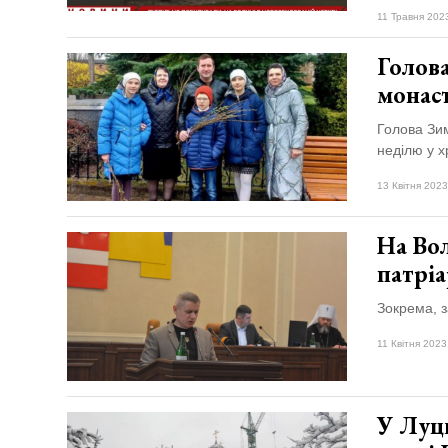
11 Травня 202
Голов
монас
Голова Зим
неділю у 
13 Квітня 2023
На Вол
патріа
Зокрема, з
11 Квітня 2023
У Луц