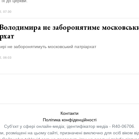
 їх до церкви.
2, 07:30
 Володимира не заборонятиме московськ
рхат
ирі не заборонятимуть московський патріархат
2, 06:03
Контакти
Політика конфіденційності
Суб'єкт у сфері онлайн-медіа; ідентифікатор медіа - R40-06706.
и, розміщені на цьому сайті, призначені виключно для осіб віком від