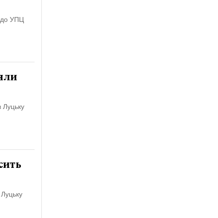
 до УПЦ
яли
в Луцьку
сить
 Луцьку