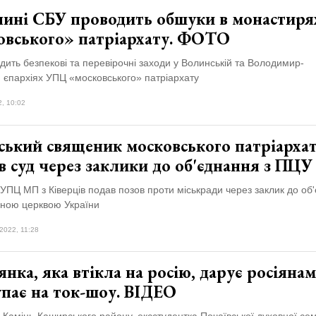
лині СБУ проводить обшуки в монастиря
овського» патріархату. ФОТО
ить безпекові та перевірочні заходи у Волинській та Володимир-
 єпархіях УПЦ «московського» патріархату
2, 10:02
ський священик московського патріарха
в суд через заклики до об'єднання з ПЦУ
ПЦ МП з Ківерців подав позов проти міськради через заклик до об'
ною церквою України
2022, 11:28
нка, яка втікла на росію, дарує росіянам
упає на ток-шоу. ВІДЕО