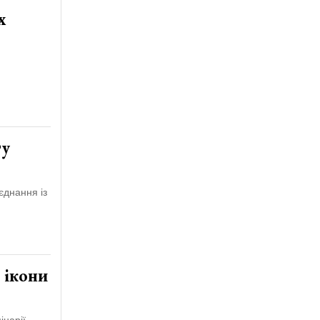
х
ту
єднання із
 ікони