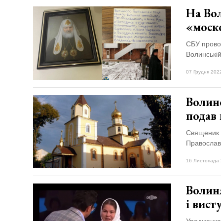
На Во
«моск
СБУ провод
Волинській
07 Грудня 202
Волин
подав 
Священик У
Православ
16 Листопада 
Волиня
і вист