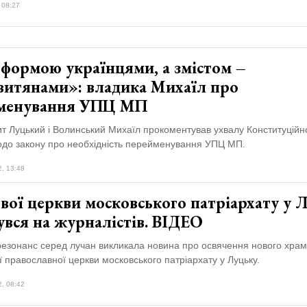
 08:27
 формою українцями, а змістом –
витянами»: владика Михаїл про
менування УПЦ МП
т Луцький і Волинський Михаїл прокоментував ухвалу Конституційн
одо закону про необхідність перейменування УПЦ МП.
2, 13:48
вої церкви московського патріархату у 
увся на журналістів. ВІДЕО
езонанс серед лучан викликала новина про освячення нового храм
ї православної церкви московського патріархату у Луцьку.
2, 08:42