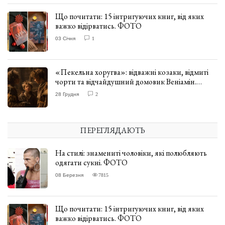
Що почитати: 15 інтригуючих книг, від яких
важко відірватись. ФОТО
03 Січня
1
«Пекельна хоругва»: відважні козаки, відмиті
чорти та відчайдушний домовик Веніамін.
ВІДГУК
28 Грудня
2
ПЕРЕГЛЯДАЮТЬ
На стилі: знамениті чоловіки, які полюбляють
одягати сукні. ФОТО
08 Березня
7815
Що почитати: 15 інтригуючих книг, від яких
важко відірватись. ФОТО