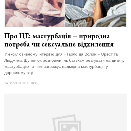
Про ЦЕ: мастурбація – природна
потреба чи сексуальне відхилення
У ексклюзивному інтерв’ю для «Таблоїда Волині» Орест та
Людмила Шупенюк розповіли, як батькам реагувати на дитячу
мастурбацію та чим загрожує надмірна мастурбація у
дорослому віці
24 Вересня 2018, 16:10