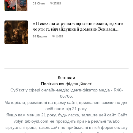
03 Січня
27985
«Пекельна хоругва»: відважні козаки, відмиті
чорти та відчайдушний домовик Веніамін.
ВІДГУК
28 Грудня
11085
Контакти
Політика конфіденційності
Суб'єкт у сфері онлайн-медіа; ідентифікатор медіа - R40-
06706.
Матеріали, розміщені на цьому сайті, призначені виключно для
осіб віком від 21 року.
Якщо вам менше 21 року, будь ласка, залиште цей сайт.
Сайт
volyn.tabloyid.com не проводить ігри на реальні та/або
віртуальні гроші, також сайт не приймає ні в якій формі оплату