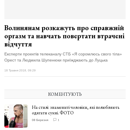
Волинянам розкажуть про справжній
оргазм та навчать повертати втрачені
відчуття
Експерти проектів телеканалу СТБ «Я соромлюсь свого тіла»
Орест та Людмила Шупенюки приїжджають до Луцька
18 Травня 2018, 09:29
КОМЕНТУЮТЬ
На стилі: знамениті чоловіки, які полюбляють
одягати сукні. ФОТО
08 Березня
1