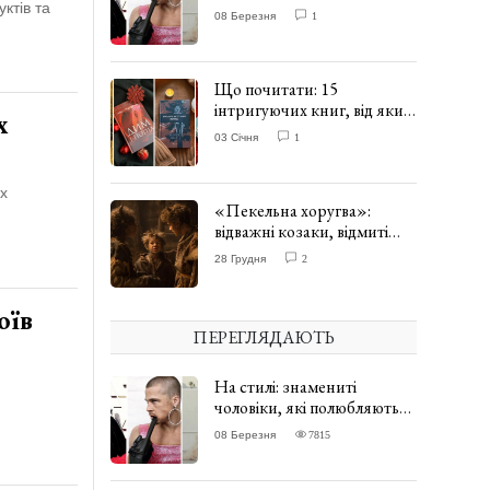
одягати сукні. ФОТО
ктів та
08 Березня
1
Що почитати: 15
інтригуючих книг, від яких
х
важко відірватись. ФОТО
03 Січня
1
их
«Пекельна хоругва»:
відважні козаки, відмиті
чорти та відчайдушний
28 Грудня
2
домовик Веніамін. ВІДГУК
оїв
ПЕРЕГЛЯДАЮТЬ
На стилі: знамениті
чоловіки, які полюбляють
одягати сукні. ФОТО
08 Березня
7815