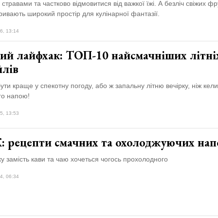
стравами та частково відмовитися від важкої їжі. А безліч свіжих фру
кривають широкий простір для кулінарної фантазії.
6, 13:14
ий лайфхак: ТОП-10 найсмачніших літні
йлів
ти краще у спекотну погоду, або ж запальну літню вечірку, ніж кел
го напою!
5, 13:53
: рецепти смачних та охолоджуючих нап
ку замість кави та чаю хочеться чогось прохолодного
4, 06:34