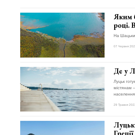
Яким б
році.
На Шацьких
07 Червня 202
Де у 
Луцьк готу
містянам –
населення
29 Травня 202
Луцьки
Греці