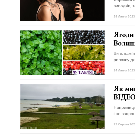
випадків, т
28 Липня 2023
Ягоди 
Волин
Ви ж пам’я
релаксу дл
14 Липня 2023
Як мин
ВІДЕ
Наприкінці
і не запра
22 Серпня 202