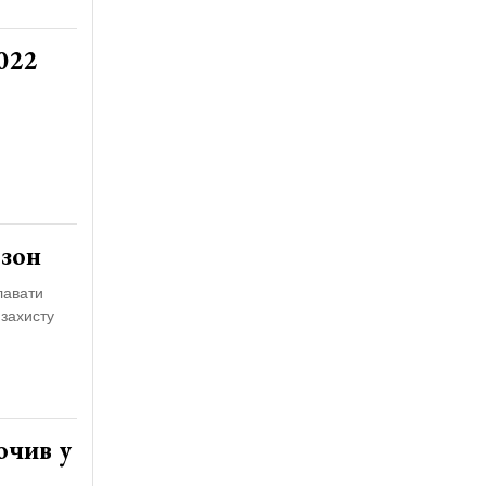
022
езон
лавати
 захисту
очив у