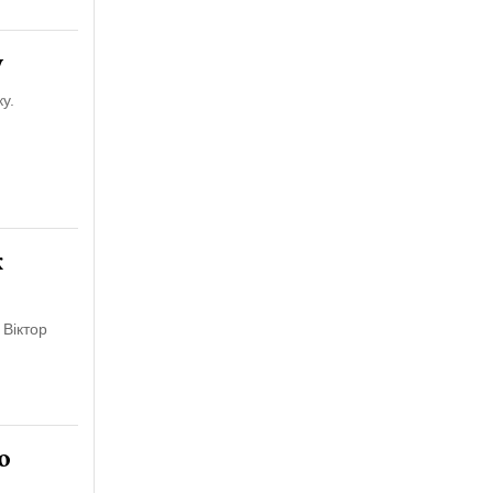
у
у.
к
 Віктор
о