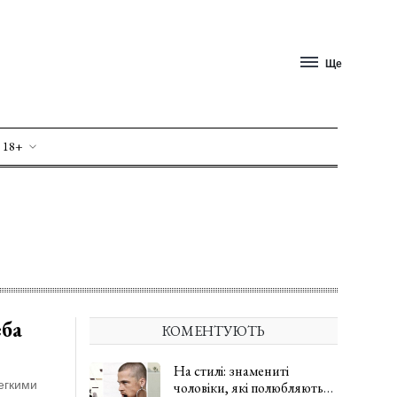
Ще
 18+
еба
КОМЕНТУЮТЬ
На стилі: знамениті
егкими
чоловіки, які полюбляють