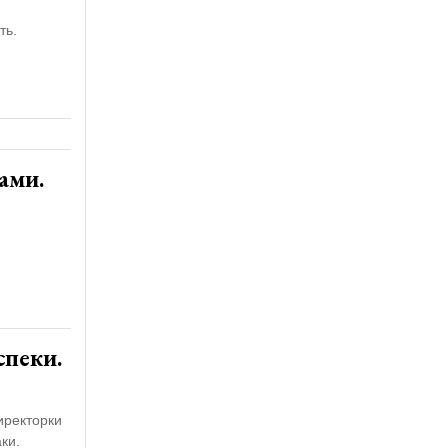
ть.
ами.
спеки.
иректорки
ки.