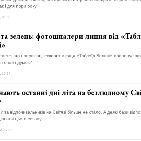
ак і для пори року
, 08:00
та зелень: фотошпалери липня від «Табл
і»
таєте, що наприкінці кожного місяця «Таблоїд Волині» пропонує ва
я очей і думок?
, 10:24
ають останні дні літа на безлюдному Сві
О
 літа відпочивальників на Світязі більше не стало. А деякі бази відпо
цювали цього сезону.
2, 07:02