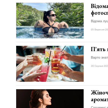
Відома
фотос
Відома луц
05 Вересня 20
П'ять 
Варто знат
28 Серпня 202
Жіноч
аромат
Справжні 