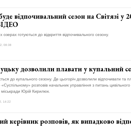
уде відпочивальний сезон на Світязі у 2
 ВІДЕО
 озерах готуються до відкриття відпочивального сезону.
2, 08:38
Луцьку дозволили плавати у купальний с
ється до купального сезону. Де цьогоріч дозволили відпочивати та п
 «Суспільному» розповів начальник управління з питань цивільного
 міськради Юрій Кирилюк.
2, 14:22
й керівник розповів, як випадково відп
ї