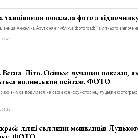
а танцівниця показала фото з відпочинк
цівниця Анжеліка Арутюнян публікує фотографії з літнього відпочинк
, 11:47
 Весна. Літо. Осінь»: лучанин показав, я
ється волинський пейзаж. ФОТО
рією знімків поділився на своїй фейсбук-сторінці луцький фотограф
, 08:21
 красі: літні світлини мешканців Луцьког
рку. ФОТО