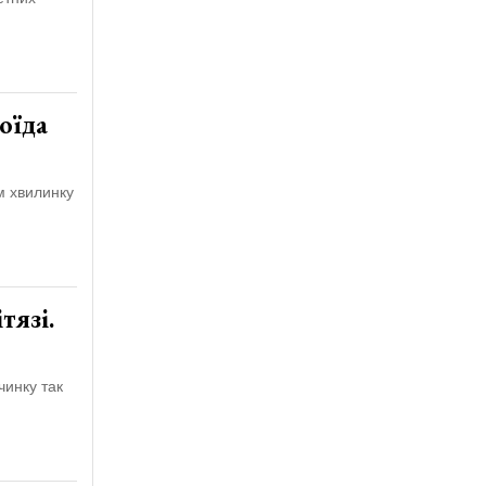
оїда
м хвилинку
тязі.
чинку так