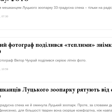
 мешканцям Луцького зоопарку 33-градусна спека – тільки на радіс
, 07:30
ий фотограф поділився «теплими» знімк
О
тограф Віктор Чухрай поділився серією літніх фото.
, 10:59
шканців Луцького зоопарку рятують від 
О
радусна спека не й оминула Луцький зоопарк. Проте, за словами д
нисенко, для більшості тварин вона скоріше комфортна, ніж навпа