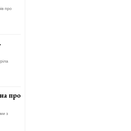
ів про
.
ріла
на про
ми з