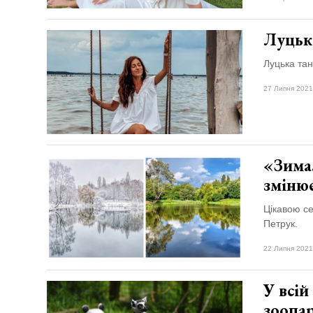
Луцьк
Луцька тан
27 Липня 2021
«Зима.
зміню
Цікавою се
Петрук.
22 Липня 2021
У всій
зоопа