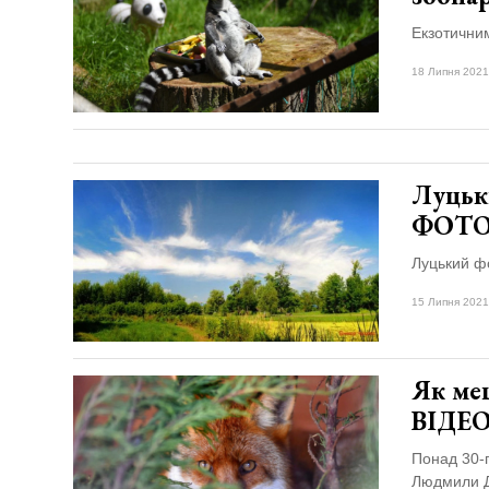
Екзотичним
18 Липня 2021
Луцьк
ФОТ
Луцький фо
15 Липня 2021
Як ме
ВІДЕ
Понад 30-г
Людмили Де