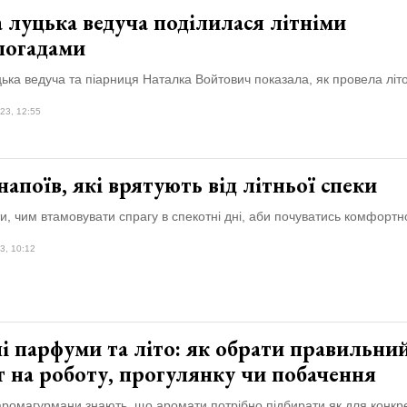
 луцька ведуча поділилася літніми
погадами
ька ведуча та піарниця Наталка Войтович показала, як провела літо
23, 12:55
напоїв, які врятують від літньої спеки
и, чим втамовувати спрагу в спекотні дні, аби почуватись комфортн
3, 10:12
і парфуми та літо: як обрати правильни
 на роботу, прогулянку чи побачення
аромагурмани знають, що аромати потрібно підбирати як для конкр