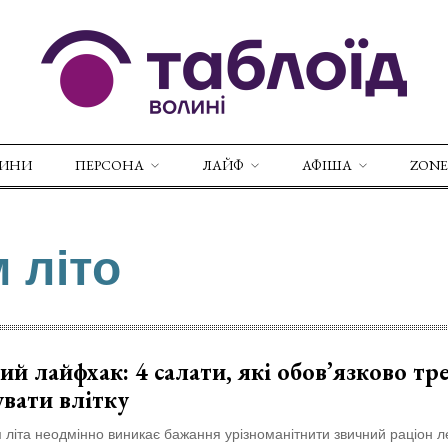
ВИНИ
ПЕРСОНА
ЛАЙФ
АФІША
ZONE
 літо
й лайфхак: 4 салати, які обов’язково тр
вати влітку
 літа неодмінно виникає бажання урізноманітнити звичний раціон л