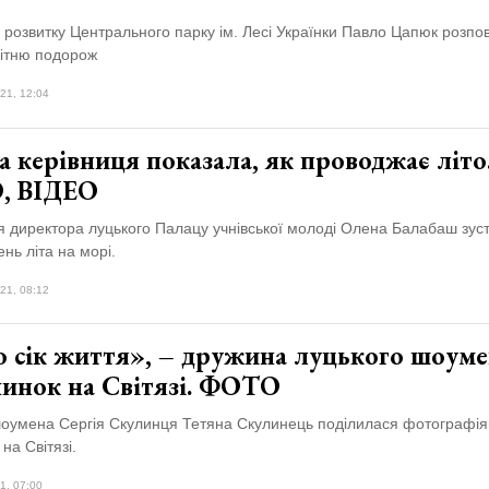
 розвитку Центрального парку ім. Лесі Українки Павло Цапюк розпов
літню подорож
21, 12:04
 керівниця показала, як проводжає літо
, ВІДЕО
я директора луцького Палацу учнівської молоді Олена Балабаш зуст
ень літа на морі.
21, 08:12
о сік життя», – дружина луцького шоуме
чинок на Світязі. ФОТО
оумена Сергія Скулинця Тетяна Скулинець поділилася фотографія
 на Світязі.
1, 07:00