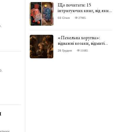
Що почитати: 15
інтригуючих книг, від яких
важко відірватись. ФОТО
03 Січня
27985
.
«Пекельна хоругва»:
відважні козаки, відмиті
чорти та відчайдушний
28 Грудня
11085
домовик Веніамін. ВІДГУК
о.
й
етних