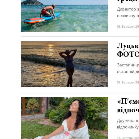
Директор з
незвичну 
03 Вересня 20
Луцька
ФОТО
Заступниц
останній д
01 Вересня 20
«П'єм
відпо
Дружина ш
відпочинку
16 Серпня 202