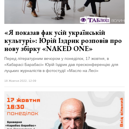
відбулася
XIX
29 Липня 2026
Спартакіада
555 переглядів
VolWe...
Всі розділи
«Я показав фак усій українській
культурі»: Юрій Іздрик розповів про
Персона
нову збірку «NAKED ONE»
Лайф
Перед літературним вечором у понеділок, 17 жовтня, в
Афіша
«Кабарасі Барабасі» Юрій Іздрик дав пресконференцію для
ZONE 18+
луцьких журналістів в фотостудії «Масло на Лесі»
18 Жовтня 2022, 12:09
Контакти
Політика конфіденційності