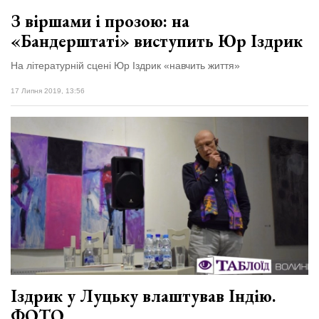
З віршами і прозою: на
«Бандерштаті» виступить Юр Іздрик
На літературній сцені Юр Іздрик «навчить життя»
17 Липня 2019, 13:56
Іздрик у Луцьку влаштував Індію.
ФОТО