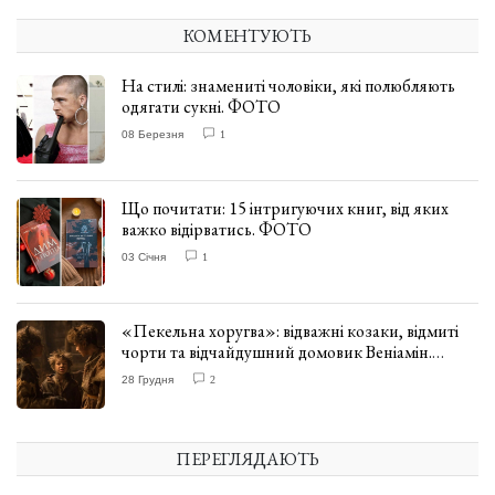
КОМЕНТУЮТЬ
На стилі: знамениті чоловіки, які полюбляють
одягати сукні. ФОТО
08 Березня
1
Що почитати: 15 інтригуючих книг, від яких
важко відірватись. ФОТО
03 Січня
1
«Пекельна хоругва»: відважні козаки, відмиті
чорти та відчайдушний домовик Веніамін.
ВІДГУК
28 Грудня
2
ПЕРЕГЛЯДАЮТЬ