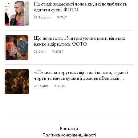
На стилі: знамениті чоловіки, які полюбляють
одягати сукні. ФОТО
08 Березня
7817
Що почитати: 15 інтригуючих книг, від яких
важко відірватись. ФОТО
03 Січня
27987
«Пекельна хоругва»: відважні козаки, відмиті
чорти та відчайдушний домовик Веніамін.
ВІДГУК
28 Грудня
11085
Контакти
Політика конфіденційності