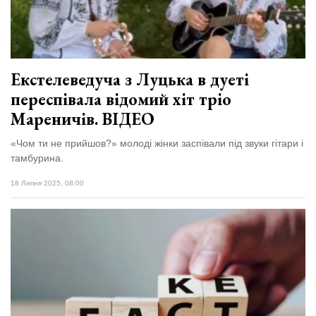
Зіньківський
залишив у
27 Липня 2026
Луцьку
673 переглядів
три...
Всі розділи
Екстелеведуча з Луцька в дуеті
переспівала відомий хіт тріо
Персона
Мареничів. ВІДЕО
Лайф
«Чом ти не прийшов?» молоді жінки заспівали під звуки гітари і
Афіша
тамбурина.
ZONE 18+
18 Липня 2025, 08:00
Контакти
Політика конфіденційності