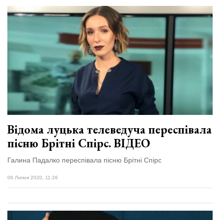
Відома луцька телеведуча переспівала
пісню Брітні Спірс. ВІДЕО
Галина Падалко переспівала пісню Брітні Спірс
06 Липня 2020, 11:26