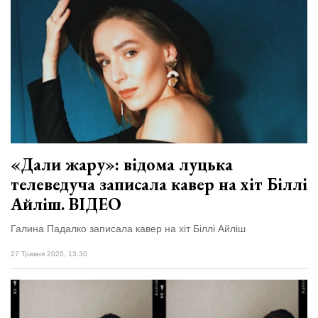
«Дали жару»: відома луцька
телеведуча записала кавер на хіт Біллі
Айліш. ВІДЕО
Галина Падалко записала кавер на хіт Біллі Айліш
27 Травня 2020, 13:30