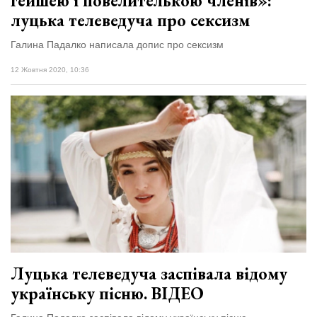
гейшею і повелителькою членів»:
луцька телеведуча про сексизм
Галина Падалко написала допис про сексизм
12 Жовтня 2020, 10:36
Луцька телеведуча заспівала відому
українську пісню. ВІДЕО