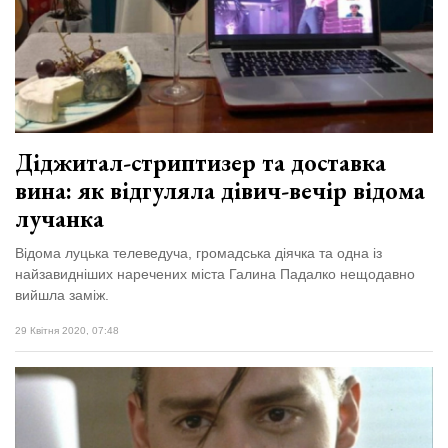
Діджитал-стриптизер та доставка
вина: як відгуляла дівич-вечір відома
лучанка
Відома луцька телеведуча, громадська діячка та одна із
найзавидніших наречених міста Галина Падалко нещодавно
вийшла заміж.
29 Квітня 2020, 07:48