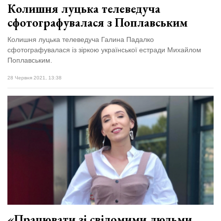
Колишня луцька телеведуча
сфотографувалася з Поплавським
Колишня луцька телеведуча Галина Падалко
сфотографувалася із зіркою української естради Михайлом
Поплавським.
28 Червня 2021, 13:38
«Працювати зі свідомими людьми