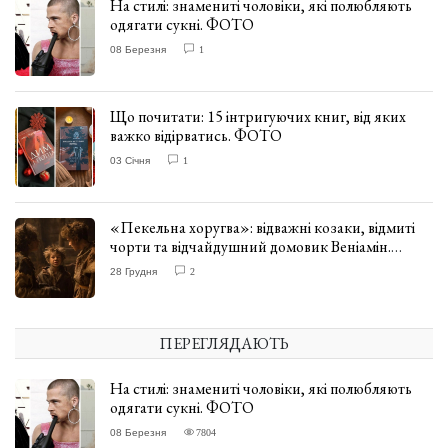
На стилі: знамениті чоловіки, які полюбляють
одягати сукні. ФОТО
08 Березня
1
Що почитати: 15 інтригуючих книг, від яких
важко відірватись. ФОТО
03 Січня
1
«Пекельна хоругва»: відважні козаки, відмиті
чорти та відчайдушний домовик Веніамін.
ВІДГУК
28 Грудня
2
ПЕРЕГЛЯДАЮТЬ
На стилі: знамениті чоловіки, які полюбляють
одягати сукні. ФОТО
08 Березня
7804