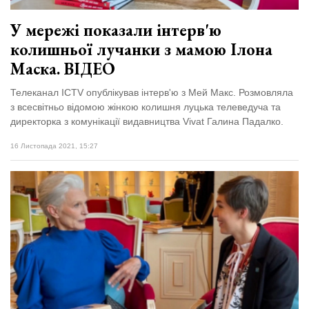
У мережі показали інтерв'ю
колишньої лучанки з мамою Ілона
Маска. ВІДЕО
Телеканал ICTV опублікував інтерв'ю з Мей Макс. Розмовляла
з всесвітньо відомою жінкою колишня луцька телеведуча та
директорка з комунікації видавництва Vivat Галина Падалко.
16 Листопада 2021, 15:27