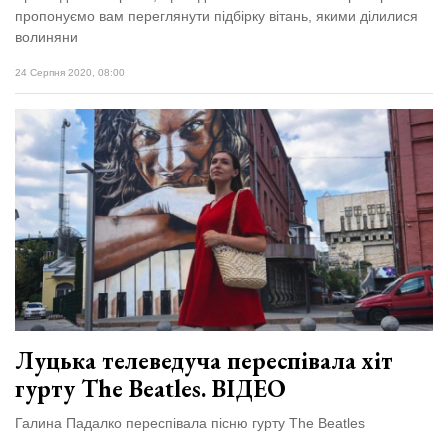
пропонуємо вам переглянути підбірку вітань, якими ділилися
волиняни
24 Серпня 2020, 08:00
Луцька телеведуча переспівала хіт
гурту The Beatles. ВІДЕО
Галина Падалко переспівала пісню гурту The Beatles