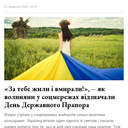
01 Вересня 2020, 10:47
«За тебе жили і вмирали!», – як
волиняни у соцмережах відзначали
День Державного Прапора
Вчора стрічки у соцмережах майоріли синьо-жовтими
кольорами. Українці вітали один одного зі святом і писали
щемні дописи про те, що ж для них означає наш прапор. Тож