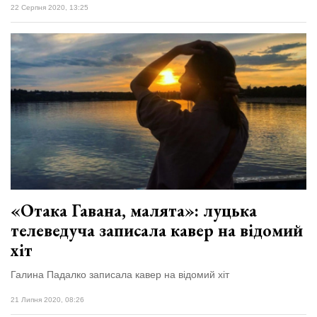
22 Серпня 2020, 13:25
«Отака Гавана, малята»: луцька
телеведуча записала кавер на відомий
хіт
Галина Падалко записала кавер на відомий хіт
21 Липня 2020, 08:26