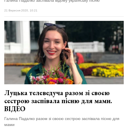
Галина Падалко заспівала відому українську пісню
21 Вересня 2020, 10:21
Луцька телеведуча разом зі своєю
сестрою заспівала пісню для мами.
ВІДЕО
Галина Падалко разом зі своєю сестрою заспівала пісню для
мами