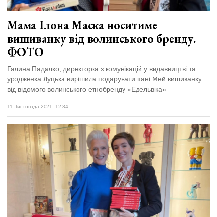
Мама Ілона Маска носитиме
вишиванку від волинського бренду.
ФОТО
Галина Падалко, директорка з комунікацій у видавництві та
уродженка Луцька вирішила подарувати пані Мей вишиванку
від відомого волинського етнобренду «Едельвіка»
11 Листопада 2021, 12:34