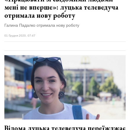
мені не вперше»: луцька телеведуча
отримала нову роботу
Галина Падалко отримала нову роботу
01 Грудня 2020, 07:47
Відома луцька телеведуча переїжджає