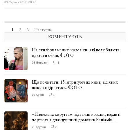
03 Серпня 2017, 08:26
1
2
3
Наступна
КОМЕНТУЮТЬ
На стилі: знамениті чоловіки, які полюбляють
одягати сукні. ФОТО
08 Березня
1
Що почитати: 15 інтригуючих книг, від яких
важко відірватись. ФОТО
03 Січня
1
«Пекельна хоругва»: відважні козаки, відмиті
чорти та відчайдушний домовик Веніамін.
ВІДГУК
28 Грудня
2