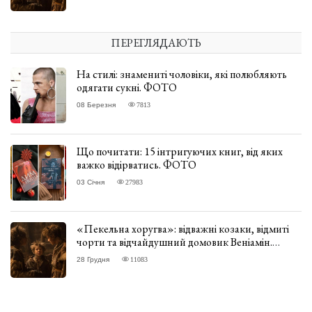
ПЕРЕГЛЯДАЮТЬ
На стилі: знамениті чоловіки, які полюбляють
одягати сукні. ФОТО
08 Березня
7813
Що почитати: 15 інтригуючих книг, від яких
важко відірватись. ФОТО
03 Січня
27983
«Пекельна хоругва»: відважні козаки, відмиті
чорти та відчайдушний домовик Веніамін.
ВІДГУК
28 Грудня
11083