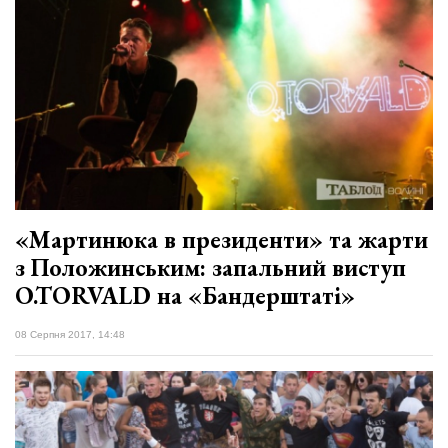
«Мартинюка в президенти» та жарти
з Положинським: запальний виступ
O.TORVALD на «Бандерштаті»
08 Серпня 2017, 14:48