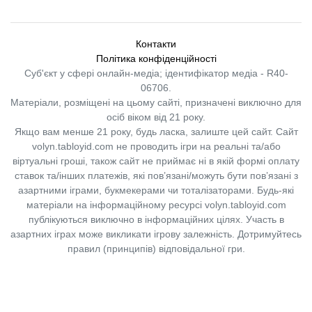
Контакти
Політика конфіденційності
Суб'єкт у сфері онлайн-медіа; ідентифікатор медіа - R40-
06706.
Матеріали, розміщені на цьому сайті, призначені виключно для
осіб віком від 21 року.
Якщо вам менше 21 року, будь ласка, залиште цей сайт.
Сайт
volyn.tabloyid.com не проводить ігри на реальні та/або
віртуальні гроші, також сайт не приймає ні в якій формі оплату
ставок та/інших платежів, які пов’язані/можуть бути пов’язані з
азартними іграми, букмекерами чи тоталізаторами. Будь-які
матеріали на інформаційному ресурсі volyn.tabloyid.com
публікуються виключно в інформаційних цілях. Участь в
азартних іграх може викликати ігрову залежність. Дотримуйтесь
правил (принципів) відповідальної гри.
Copyright © 2014-2026,
«Таблоїд Волині»
Використання матеріалів сайту
лише за умови посилання на
«Таблоїд Волині»
не нижче другого абзацу.