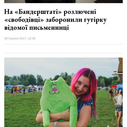
На «Бандерштаті» розлючені
«свободівці» заборонили гутірку
відомої письменниці
06 Серпня 2017, 10:06