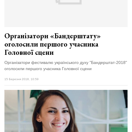
Зіньківський
залишив у
27 Липня 2026
Луцьку
768 переглядів
три...
Всі розділи
Організатори «Бандерштату»
оголосили першого учасника
Персона
Головної сцени
Лайф
Афіша
Організатори фестивалю українського духу "Бандерштат-2018"
оголосили першого учасника Головної сцени
ZONE 18+
15 Березня 2018, 10:59
Контакти
Політика конфіденційності