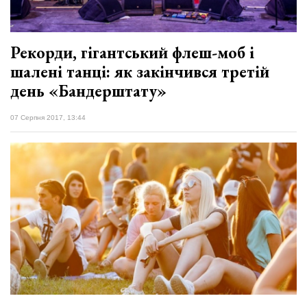
Рекорди, гігантський флеш-моб і
шалені танці: як закінчився третій
день «Бандерштату»
07 Серпня 2017, 13:44