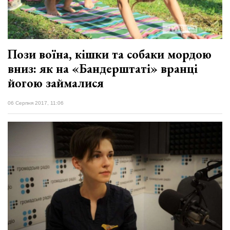
Пози воїна, кішки та собаки мордою
вниз: як на «Бандерштаті» вранці
йогою займалися
06 Серпня 2017, 11:06