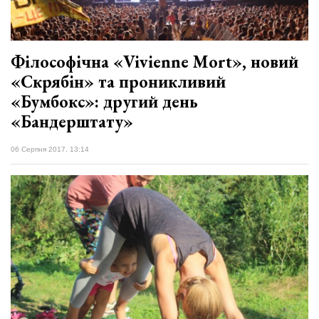
Філософічна «Vivienne Mort», новий
«Скрябін» та проникливий
«Бумбокс»: другий день
«Бандерштату»
06 Серпня 2017, 13:14