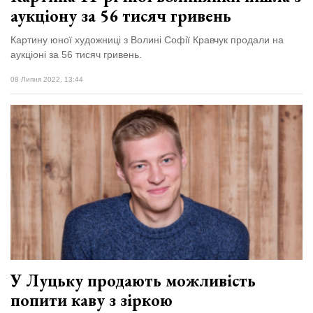
аукціону за 56 тисяч гривень
Картину юної художниці з Волині Софії Кравчук продали на
аукціоні за 56 тисяч гривень.
08 Липня 2022, 13:44
У Луцьку продають можливість
попити каву з зіркою