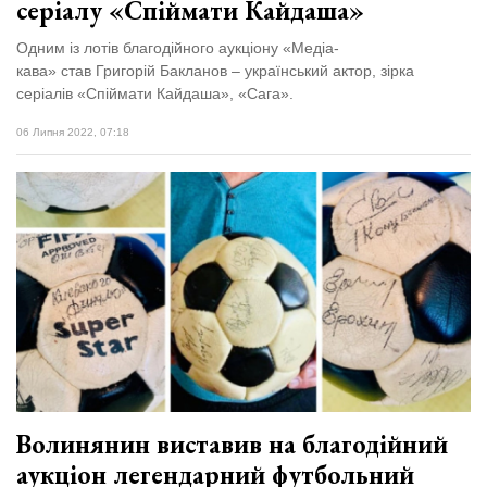
серіалу «Спіймати Кайдаша»
Одним із лотів благодійного аукціону «Медіа-
кава» став Григорій Бакланов – український актор, зірка
серіалів «Спіймати Кайдаша», «Сага».
06 Липня 2022, 07:18
Волинянин виставив на благодійний
аукціон легендарний футбольний