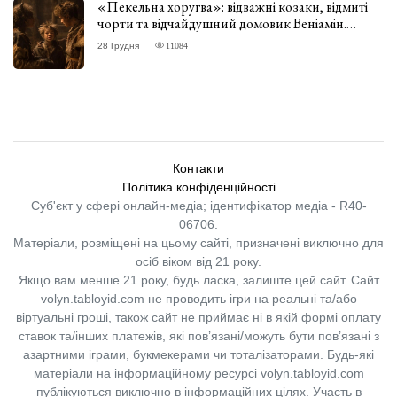
«Пекельна хоругва»: відважні козаки, відмиті
чорти та відчайдушний домовик Веніамін.
ВІДГУК
28 Грудня
11084
Контакти
Політика конфіденційності
Суб'єкт у сфері онлайн-медіа; ідентифікатор медіа - R40-
06706.
Матеріали, розміщені на цьому сайті, призначені виключно для
осіб віком від 21 року.
Якщо вам менше 21 року, будь ласка, залиште цей сайт.
Сайт
volyn.tabloyid.com не проводить ігри на реальні та/або
віртуальні гроші, також сайт не приймає ні в якій формі оплату
ставок та/інших платежів, які пов’язані/можуть бути пов’язані з
азартними іграми, букмекерами чи тоталізаторами. Будь-які
матеріали на інформаційному ресурсі volyn.tabloyid.com
публікуються виключно в інформаційних цілях. Участь в