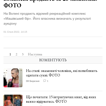
ФОТО
На Волині продають відомий рекреаційний комплекс
«Машівський бір». Його власника визначать у результаті
аукціону
01 Січня 2022, 14:15
1
2
3
Наступна
КОМЕНТУЮТЬ
На стилі: знамениті чоловіки, які полюбляють
одягати сукні. ФОТО
08 Березня
1
Що почитати: 15 інтригуючих книг, від яких
важко відірватись. ФОТО