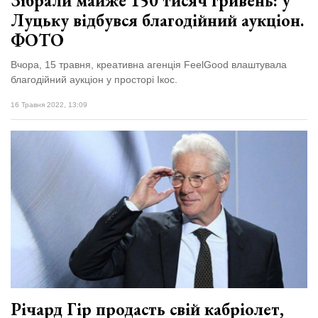
Зібрали майже 150 тисяч гривень: у
Луцьку відбувся благодійний аукціон.
ФОТО
Вчора, 15 травня, креативна агенція FeelGood влаштувала
благодійний аукціон у просторі Ікос.
16 Травня 2022, 13:09
Річард Гір продасть свій кабріолет,