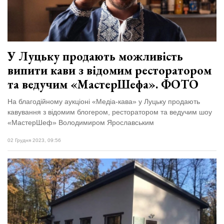
Зіньківський
залишив у
27 Липня 2026
Луцьку
771 переглядів
три...
Всі розділи
У Луцьку продають можливість
випити кави з відомим ресторатором
Персона
та ведучим «МастерШефа». ФОТО
Лайф
На благодійному аукціоні «Медіа-кава» у Луцьку продають
Афіша
кавування з відомим блогером, ресторатором та ведучим шоу
ZONE 18+
«МастерШеф» Володимиром Ярославським
02 Грудня 2023, 09:56
Контакти
Політика конфіденційності