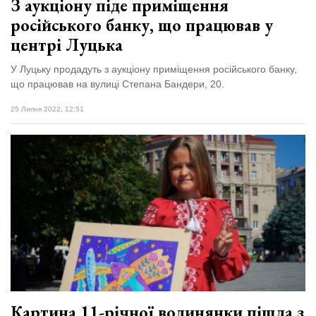
З аукціону піде приміщення
російського банку, що працював у
центрі Луцька
У Луцьку продадуть з аукціону приміщення російського банку,
що працював на вулиці Степана Бандери, 20.
25 Липня 2022, 12:51
Картина 11-річної волинянки пішла з