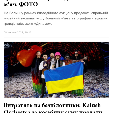
м'яч. ФОТО
На Волині у рамках благодійного аукціону продають справжній
музейний експонат – футбольний м‘яч з автографами відомих
гравців київського «Динамо».
08 Червня 2022, 10:12
Витратять на безпілотники: Kalush
Orchestra за космічну суму продали