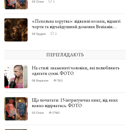
03 Січня
1
«Пекельна хоругва»: відважні козаки, відмиті
чорти та відчайдушний домовик Веніамін.
ВІДГУК
28 Грудня
2
ПЕРЕГЛЯДАЮТЬ
На стилі: знамениті чоловіки, які полюбляють
одягати сукні. ФОТО
08 Березня
7813
Що почитати: 15 інтригуючих книг, від яких
важко відірватись. ФОТО
03 Січня
27983