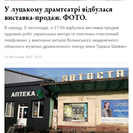
У луцькому драмтеатрі відбулася
виставка-продаж. ФОТО.
В середу, 9 листопада, о 17:00 відбулась виставка-продаж
художніх робіт українських митців та поетично-пластичний
перфоманс у виконанні акторів Волинського академічного
обласного музично-драматичного театру імені Тараса Шевчен
10 Листопада 2022, 12:31