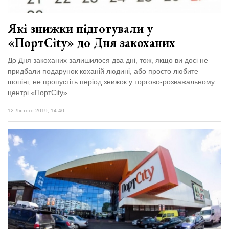
Зіньківський
залишив у
27 Липня 2026
Луцьку
678 переглядів
Які знижки підготували у
три...
«ПортCity» до Дня закоханих
Всі розділи
До Дня закоханих залишилося два дні, тож, якщо ви досі не
придбали подарунок коханій людині, або просто любите
Персона
шопінг, не пропустіть період знижок у торгово-розважальному
Лайф
центрі «ПортCity».
Афіша
12 Лютого 2019, 14:40
ZONE 18+
Контакти
Політика конфіденційності