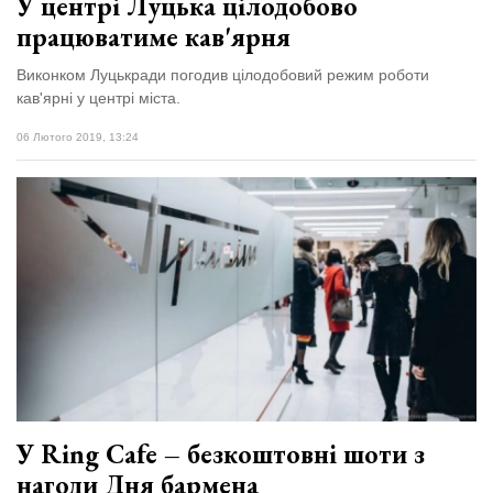
У центрі Луцька цілодобово
працюватиме кав'ярня
Виконком Луцькради погодив цілодобовий режим роботи
кав'ярні у центрі міста.
06 Лютого 2019, 13:24
У Ring Cafe – безкоштовні шоти з
нагоди Дня бармена