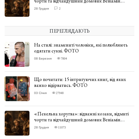
чорти та відчайдушний домовик Веніамін.
ВІДГУК
28 Грудня
2
ПЕРЕГЛЯДАЮТЬ
На стилі: знамениті чоловіки, які полюбляють
одягати сукні. ФОТО
08 Березня
7804
Що почитати: 15 інтригуючих книг, від яких
важко відірватись. ФОТО
03 Січня
27948
«Пекельна хоругва»: відважні козаки, відмиті
чорти та відчайдушний домовик Веніамін.
ВІДГУК
28 Грудня
11073