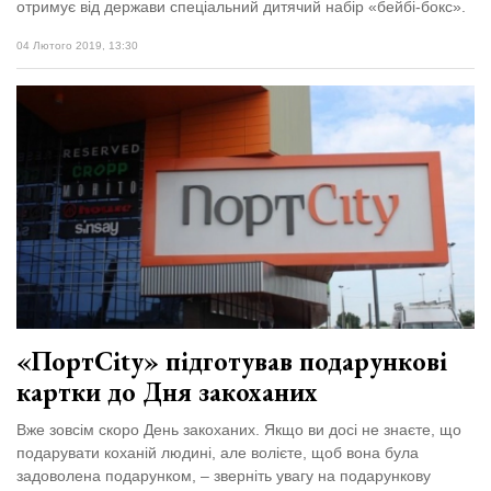
отримує від держави спеціальний дитячий набір «бейбі-бокс».
04 Лютого 2019, 13:30
«ПортCity» підготував подарункові
картки до Дня закоханих
Вже зовсім скоро День закоханих. Якщо ви досі не знаєте, що
подарувати коханій людині, але волієте, щоб вона була
задоволена подарунком, – зверніть увагу на подарункову