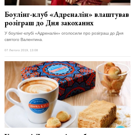
Боулінг-клуб «Адреналін» влаштував
розіграш до Дня закоханих
У боулінг-клубі «Адреналін» оголосили про розіграш до Дня
святого Валентина.
07 Лютого 2019, 13:08