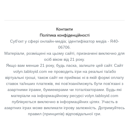
Контакти
Політика конфіденційності
Суб'єкт у сфері онлайн-медіа; ідентифікатор медіа - R40-
06706.
Матеріали, розміщені на цьому сайті, призначені виключно для
осіб віком від 21 року.
Якщо вам менше 21 року, будь ласка, залиште цей сайт.
Сайт
volyn.tabloyid.com не проводить ігри на реальні та/або
віртуальні гроші, також сайт не приймає ні в якій формі оплату
ставок та/інших платежів, які пов’язані/можуть бути пов’язані з
азартними іграми, букмекерами чи тоталізаторами. Будь-які
матеріали на інформаційному ресурсі volyn.tabloyid.com
публікуються виключно в інформаційних цілях. Участь в
азартних іграх може викликати ігрову залежність. Дотримуйтесь
правил (принципів) відповідальної гри.
Copyright © 2014-2026,
«Таблоїд Волині»
Використання матеріалів сайту