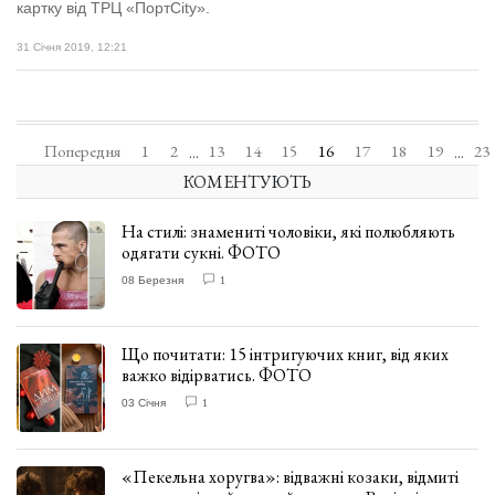
картку від ТРЦ «ПортCity».
31 Січня 2019, 12:21
Попередня
1
2
13
14
15
16
17
18
19
23
...
...
КОМЕНТУЮТЬ
На стилі: знамениті чоловіки, які полюбляють
одягати сукні. ФОТО
08 Березня
1
Що почитати: 15 інтригуючих книг, від яких
важко відірватись. ФОТО
03 Січня
1
«Пекельна хоругва»: відважні козаки, відмиті