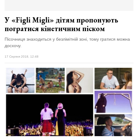
Зіньківський
залишив у
27 Липня 2026
Луцьку
684 переглядів
три...
У «Figli Migli» дітям пропонують
погратися кінетичним піском
Всі розділи
Пісочниця знаходиться у безлімітній зоні, тому гратися можна
Персона
досхочу.
Лайф
17 Серпня 2018, 12:48
Афіша
ZONE 18+
Контакти
Політика конфіденційності