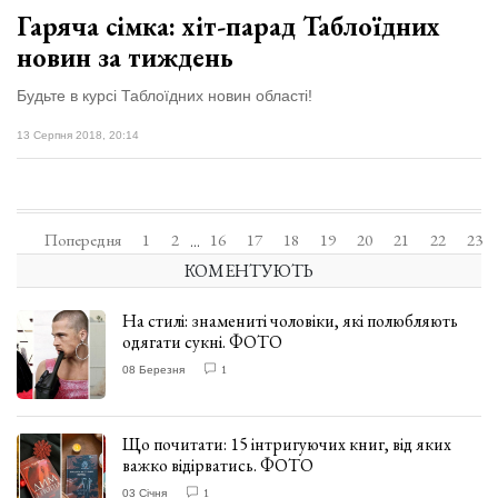
Гаряча сімка: хіт-парад Таблоїдних
новин за тиждень
Будьте в курсі Таблоїдних новин області!
13 Серпня 2018, 20:14
Попередня
1
2
16
17
18
19
20
21
22
23
...
КОМЕНТУЮТЬ
На стилі: знамениті чоловіки, які полюбляють
одягати сукні. ФОТО
08 Березня
1
Що почитати: 15 інтригуючих книг, від яких
важко відірватись. ФОТО
03 Січня
1