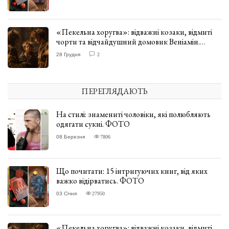
«Пекельна хоругва»: відважні козаки, відмиті
чорти та відчайдушний домовик Веніамін.
ВІДГУК
28 Грудня
2
ПЕРЕГЛЯДАЮТЬ
На стилі: знамениті чоловіки, які полюбляють
одягати сукні. ФОТО
08 Березня
7806
Що почитати: 15 інтригуючих книг, від яких
важко відірватись. ФОТО
03 Січня
27950
«Пекельна хоругва»: відважні козаки, відмиті