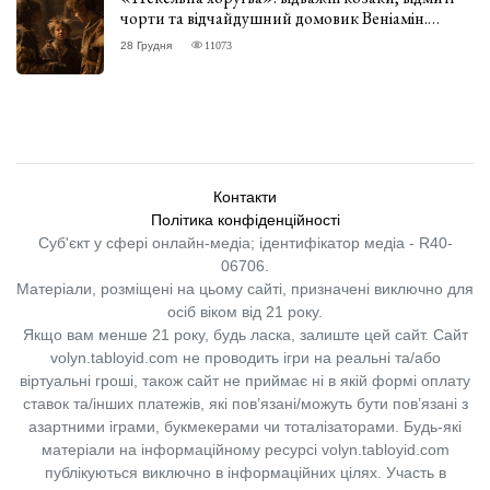
чорти та відчайдушний домовик Веніамін.
ВІДГУК
28 Грудня
11073
Контакти
Політика конфіденційності
Суб'єкт у сфері онлайн-медіа; ідентифікатор медіа - R40-
06706.
Матеріали, розміщені на цьому сайті, призначені виключно для
осіб віком від 21 року.
Якщо вам менше 21 року, будь ласка, залиште цей сайт.
Сайт
volyn.tabloyid.com не проводить ігри на реальні та/або
віртуальні гроші, також сайт не приймає ні в якій формі оплату
ставок та/інших платежів, які пов’язані/можуть бути пов’язані з
азартними іграми, букмекерами чи тоталізаторами. Будь-які
матеріали на інформаційному ресурсі volyn.tabloyid.com
публікуються виключно в інформаційних цілях. Участь в