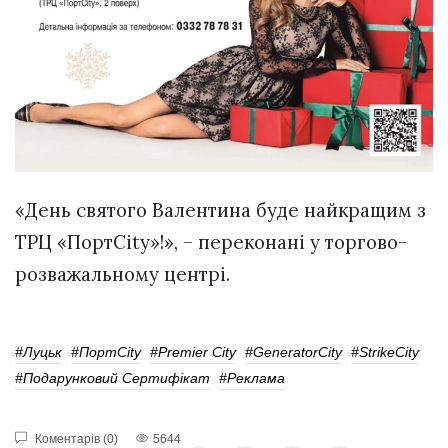
«День святого Валентина буде найкращим з
ТРЦ «ПортCity»!», – переконані у торгово-
розважальному центрі.
#Луцьк
#ПортCity
#Premier Cіty
#GeneratorCity
#StrikeCity
#Подарунковий Сертифікат
#реклама
Коментарів (0)
5644