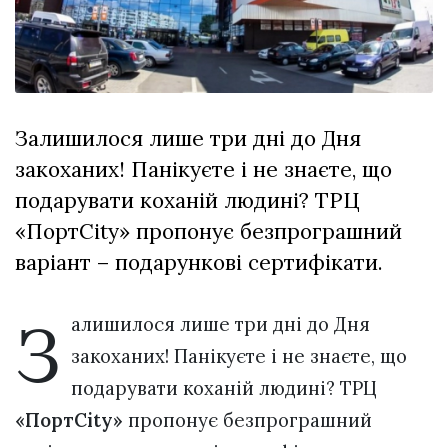
Зіньківський
залишив у
27 Липня 2026
Луцьку
695 переглядів
три...
Всі розділи
Залишилося лише три дні до Дня
Персона
закоханих! Панікуєте і не знаєте, що
Лайф
подарувати коханій людині? ТРЦ
Афіша
«ПортCity» пропонує безпрограшний
ZONE 18+
варіант – подарункові сертифікати.
Контакти
З
алишилося лише три дні до Дня
Політика конфіденційності
закоханих! Панікуєте і не знаєте, що
подарувати коханій людині? ТРЦ
«ПортCity»
пропонує безпрограшний