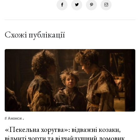
Схожі публікації
# Анонси
«Пекельна хоругва»: відважні козаки,
відмиті чорти та відчайдушний домовик