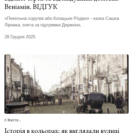
Веніамін. ВІДГУК
«Пекельна хоругва або Козацьке Різдво» - казка Сашка
Лірника, знята за підтримки Держкіно.
28 Грудня 2025
# Життя
Історія в кольорах: як виглядали вулиці