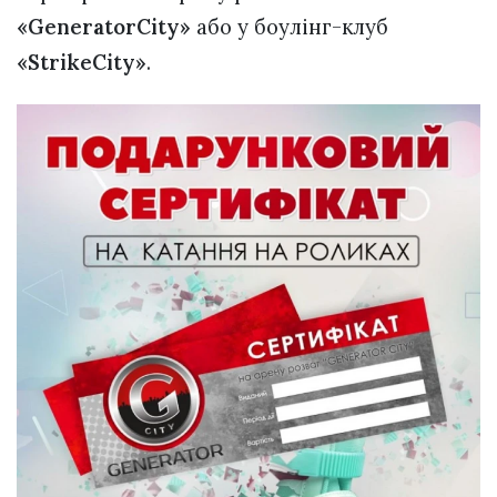
«GeneratorCity»
або у боулінг-клуб
«StrikeCity»
.