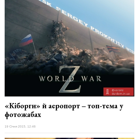
​«Кіборги» й аеропорт ‒ топ-тема у
фотожабах
19 Січня 2015, 12:46