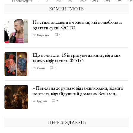
Попередня
1
2
290
291
292
293
294
295
29
...
КОМЕНТУЮТЬ
На стилі: знамениті чоловіки, які полюбляють
одягати сукні. ФОТО
08 Березня
1
Що почитати: 15 інтригуючих книг, від яких
важко відірватись. ФОТО
03 Січня
1
«Пекельна хоругва»: відважні козаки, відмиті
чорти та відчайдушний домовик Веніамін.
ВІДГУК
28 Грудня
2
ПЕРЕГЛЯДАЮТЬ