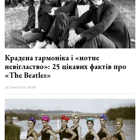
Крадена гармоніка і «нотне
невігластво»: 25 цікавих фактів про
«The Beatles»
19 Січня 2015, 09:08