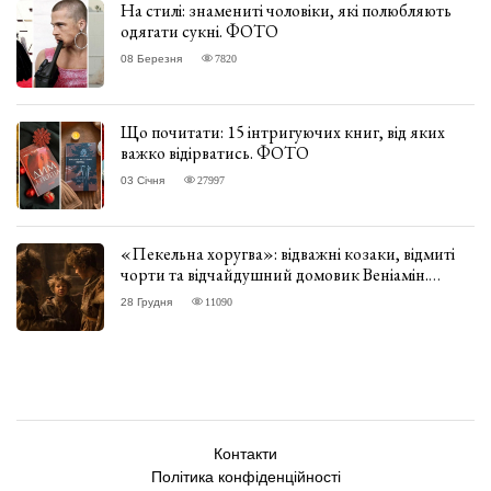
На стилі: знамениті чоловіки, які полюбляють
одягати сукні. ФОТО
08 Березня
7820
Що почитати: 15 інтригуючих книг, від яких
важко відірватись. ФОТО
03 Січня
27997
«Пекельна хоругва»: відважні козаки, відмиті
чорти та відчайдушний домовик Веніамін.
ВІДГУК
28 Грудня
11090
Контакти
Політика конфіденційності