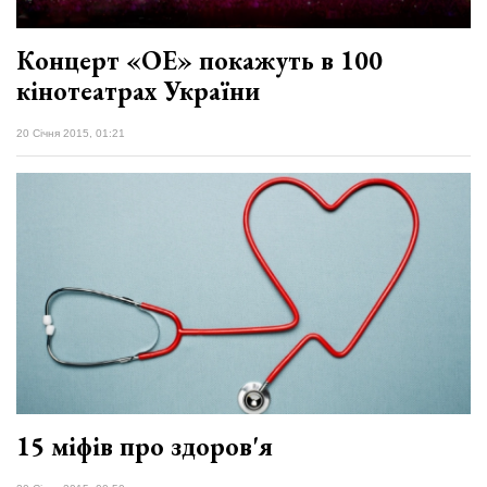
відбулася
XIX
29 Липня 2026
Спартакіада
573 переглядів
Концерт «ОЕ» покажуть в 100
VolWe...
кінотеатрах України
Всі розділи
20 Січня 2015, 01:21
Персона
Лайф
Афіша
ZONE 18+
Контакти
Політика конфіденційності
15 міфів про здоров'я