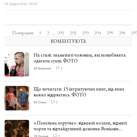
29 Грудня 2014, 09:59
Попередня
1
2
291
292
293
294
295
296
29
...
КОМЕНТУЮТЬ
На стилі: знамениті чоловіки, які полюбляють
одягати сукні. ФОТО
08 Березня
1
Що почитати: 15 інтригуючих книг, від яких
важко відірватись. ФОТО
03 Січня
1
«Пекельна хоругва»: відважні козаки, відмиті
чорти та відчайдушний домовик Веніамін.
ВІДГУК
28 Грудня
2