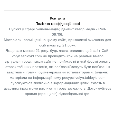
Контакти
Політика конфіденційності
Суб'єкт у сфері онлайн-медіа; ідентифікатор медіа - R40-
06706.
Матеріали, розміщені на цьому сайті, призначені виключно для
осіб віком від 21 року.
Якщо вам менше 21 року, будь ласка, залиште цей сайт.
Сайт
volyn.tabloyid.com не проводить ігри на реальні та/або
віртуальні гроші, також сайт не приймає ні в якій формі оплату
ставок та/інших платежів, які пов’язані/можуть бути пов’язані з
азартними іграми, букмекерами чи тоталізаторами. Будь-які
матеріали на інформаційному ресурсі volyn.tabloyid.com
публікуються виключно в інформаційних цілях. Участь в
азартних іграх може викликати ігрову залежність. Дотримуйтесь
правил (принципів) відповідальної гри.
Copyright © 2014-2026,
«Таблоїд Волині»
Використання матеріалів сайту
лише за умови посилання на
«Таблоїд Волині»
не нижче другого абзацу.