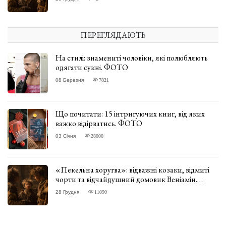
ПЕРЕГЛЯДАЮТЬ
На стилі: знамениті чоловіки, які полюбляють
одягати сукні. ФОТО
08 Березня
7821
Що почитати: 15 інтригуючих книг, від яких
важко відірватись. ФОТО
03 Січня
28000
«Пекельна хоругва»: відважні козаки, відмиті
чорти та відчайдушний домовик Веніамін.
ВІДГУК
28 Грудня
11090