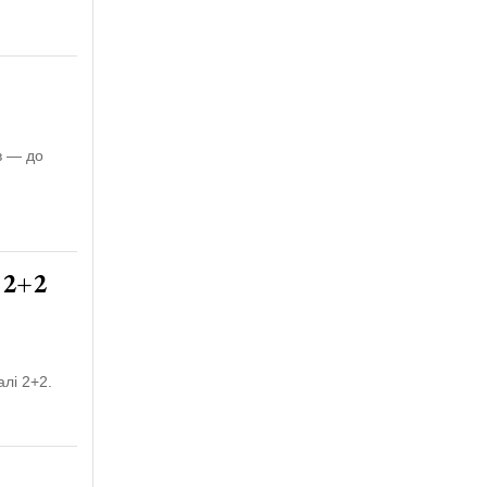
в — до
 2+2
лі 2+2.