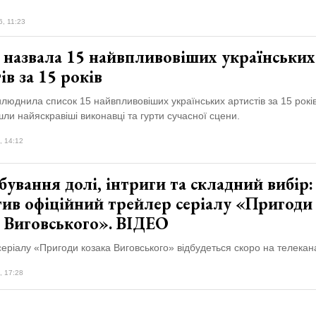
6, 11:23
назвала 15 найвпливовіших українських
ів за 15 років
юднила список 15 найвпливовіших українських артистів за 15 рокі
шли найяскравіші виконавці та гурти сучасної сцени.
, 14:12
ування долі, інтриги та складний вибір:
тив офіційний трейлер серіалу «Пригоди
а Виговського». ВІДЕО
еріалу «Пригоди козака Виговського» відбудеться скоро на телекана
, 17:28