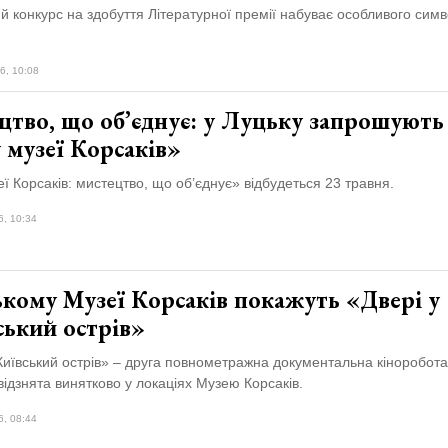
й конкурс на здобуття Літературної премії набуває особливого симв
6, 10:08
цтво, що об’єднує: у Луцьку запрошують
 музеї Корсаків»
еї Корсаків: мистецтво, що об’єднує» відбудеться 23 травня.
6, 10:34
ькому Музеї Корсаків покажуть «Двері у
ський острів»
Київський острів» – друга повнометражна документальна кіноробота
ідзнята винятково у локаціях Музею Корсаків.
6, 08:44