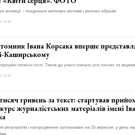
н «Квіти серця». ФОТО
ея колекції – поєднання квіткових мотивів і жіночих образів.
6, 13:36
отомник Івана Корсака вперше представл
і-Каширському
апрошені почесні гості. Також до участі кличуть усіх охочих та заціка
6, 14:34
тисяч гривень за текст: стартував прийо
курс журналістських матеріалів імені Ів
ка
 результатів і нагородження заплановані на 15 вересня, у день н
ака.