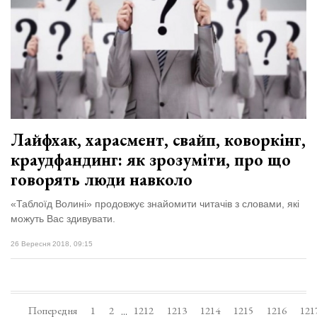
Лайфхак, харасмент, свайп, коворкінг,
краудфандинг: як зрозуміти, про що
говорять люди навколо
«Таблоїд Волині» продовжує знайомити читачів з словами, які
можуть Вас здивувати.
26 Вересня 2018, 09:15
Попередня
1
2
1212
1213
1214
1215
1216
121
...