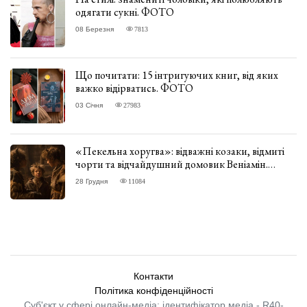
одягати сукні. ФОТО
08 Березня
7813
Що почитати: 15 інтригуючих книг, від яких
важко відірватись. ФОТО
03 Січня
27983
«Пекельна хоругва»: відважні козаки, відмиті
чорти та відчайдушний домовик Веніамін.
ВІДГУК
28 Грудня
11084
Контакти
Політика конфіденційності
Суб'єкт у сфері онлайн-медіа; ідентифікатор медіа - R40-