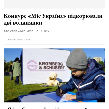
Зіньківський
залишив у
27 Липня 2026
Луцьку
773 переглядів
три...
Конкурс «Міс Україна» підкорювали
дві волинянки
Всі розділи
Хто став «Міс Україна 2018».
Персона
01 Жовтня 2018, 13:46
Лайф
Афіша
ZONE 18+
Контакти
Політика конфіденційності