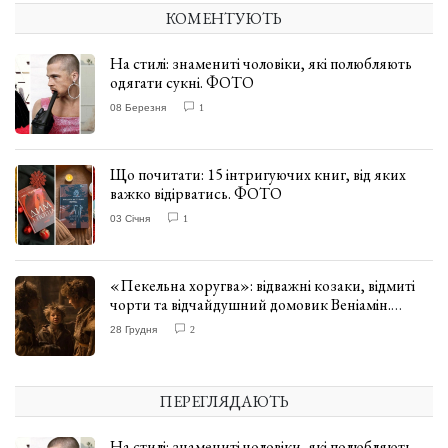
КОМЕНТУЮТЬ
На стилі: знамениті чоловіки, які полюбляють
одягати сукні. ФОТО
08 Березня
1
Що почитати: 15 інтригуючих книг, від яких
важко відірватись. ФОТО
03 Січня
1
«Пекельна хоругва»: відважні козаки, відмиті
чорти та відчайдушний домовик Веніамін.
ВІДГУК
28 Грудня
2
ПЕРЕГЛЯДАЮТЬ
На стилі: знамениті чоловіки, які полюбляють