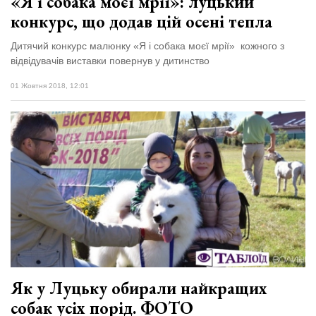
«Я і собака моєї мрії»: луцький
конкурс, що додав цій осені тепла
Дитячий конкурс малюнку «Я і собака моєї мрії» кожного з
відвідувачів виставки повернув у дитинство
01 Жовтня 2018, 12:01
Як у Луцьку обирали найкращих
собак усіх порід. ФОТО