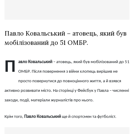
Зіньківський
залишив у
27 Липня 2026
Луцьку
726 переглядів
три...
Всі розділи
Павло Ковальський – атовець, який був
мобілізований до 51 ОМБР.
Персона
Лайф
П
Афіша
авло Ковальський
– атовець, який був мобілізований до 51
ZONE 18+
ОМБР. Після повернення з війни хлопець вирішив не
просто повернутися до повноцінного життя, а й взявся
Контакти
активно розвивати місто. На сторінці у Фейсбук у Павла – численні
Політика конфіденційності
заходи, події, матеріали журналістів про нього.
Крім того,
Павло Ковальський
ще й спортсмен та футболіст.