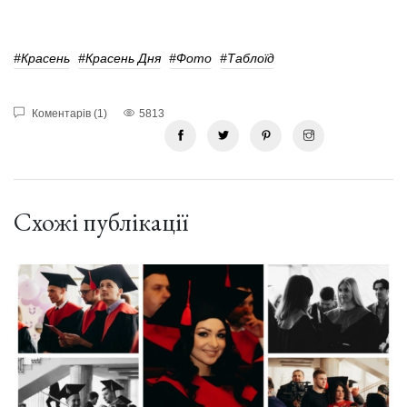
#красень
#красень Дня
#фото
#таблоїд
Коментарів (1)
5813
Схожі публікації