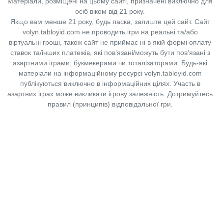
Матеріали, розміщені на цьому сайті, призначені виключно для
осіб віком від 21 року.
Якщо вам менше 21 року, будь ласка, залиште цей сайт.
Сайт
volyn.tabloyid.com не проводить ігри на реальні та/або
віртуальні гроші, також сайт не приймає ні в якій формі оплату
ставок та/інших платежів, які пов’язані/можуть бути пов’язані з
азартними іграми, букмекерами чи тоталізаторами. Будь-які
матеріали на інформаційному ресурсі volyn.tabloyid.com
публікуються виключно в інформаційних цілях. Участь в
азартних іграх може викликати ігрову залежність. Дотримуйтесь
правил (принципів) відповідальної гри.
Copyright © 2014-2026,
«Таблоїд Волині»
Використання матеріалів сайту
лише за умови посилання на
«Таблоїд Волині»
не нижче другого абзацу.