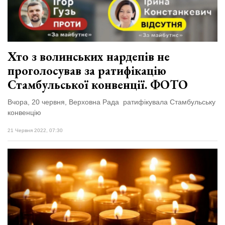
Зіньківський
залишив у
27 Липня 2026
Луцьку
782 переглядів
три...
Всі розділи
Хто з волинських нардепів не
проголосував за ратифікацію
Персона
Стамбульської конвенції. ФОТО
Лайф
Вчора, 20 червня, Верховна Рада ратифікувала Стамбульську
Афіша
конвенцію
ZONE 18+
21 Червня 2022, 07:30
Контакти
Політика конфіденційності