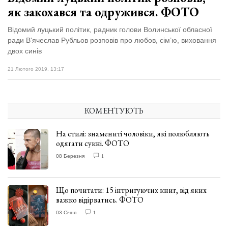
як закохався та одружився. ФОТО
Відомий луцький політик, радник голови Волинської обласної
ради В'ячеслав Рубльов розповів про любов, сім’ю, виховання
двох синів
21 Лютого 2019, 13:17
КОМЕНТУЮТЬ
На стилі: знамениті чоловіки, які полюбляють
одягати сукні. ФОТО
08 Березня
1
Що почитати: 15 інтригуючих книг, від яких
важко відірватись. ФОТО
03 Січня
1