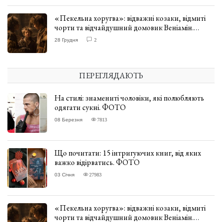
«Пекельна хоругва»: відважні козаки, відмиті
чорти та відчайдушний домовик Веніамін.
ВІДГУК
28 Грудня
2
ПЕРЕГЛЯДАЮТЬ
На стилі: знамениті чоловіки, які полюбляють
одягати сукні. ФОТО
08 Березня
7813
Що почитати: 15 інтригуючих книг, від яких
важко відірватись. ФОТО
03 Січня
27983
«Пекельна хоругва»: відважні козаки, відмиті
чорти та відчайдушний домовик Веніамін.