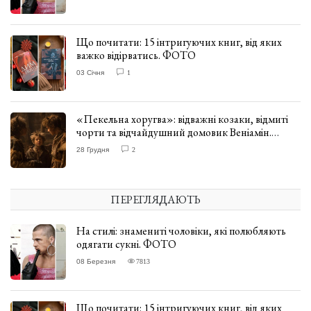
Що почитати: 15 інтригуючих книг, від яких
важко відірватись. ФОТО
03 Січня
1
«Пекельна хоругва»: відважні козаки, відмиті
чорти та відчайдушний домовик Веніамін.
ВІДГУК
28 Грудня
2
ПЕРЕГЛЯДАЮТЬ
На стилі: знамениті чоловіки, які полюбляють
одягати сукні. ФОТО
08 Березня
7813
Що почитати: 15 інтригуючих книг, від яких