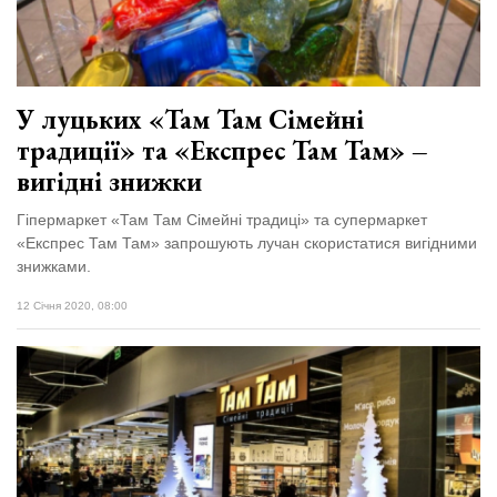
У луцьких «Там Там Сімейні
традиції» та «Експрес Там Там» –
вигідні знижки
Гіпермаркет «Там Там Сімейні традиці» та супермаркет
«Експрес Там Там» запрошують лучан скористатися вигідними
знижками.
12 Січня 2020, 08:00