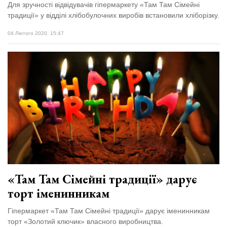
Для зручності відвідувачів гіпермаркету «Там Там Сімейні
традиції» у відділі хлібобулочних виробів встановили хліборізку.
04 Лютого 2020, 15:47
«Там Там Сімейні традиції» дарує
торт іменинникам
Гіпермаркет «Там Там Сімейні традиції» дарує іменинникам
торт «Золотий ключик» власного виробництва.