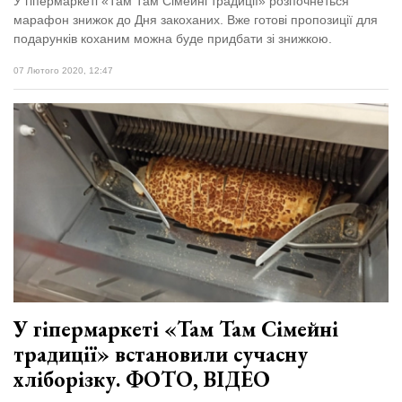
У гіпермаркеті «Там Там Сімейні традиції» розпочнеться
марафон знижок до Дня закоханих. Вже готові пропозиції для
подарунків коханим можна буде придбати зі знижкою.
07 Лютого 2020, 12:47
У гіпермаркеті «Там Там Сімейні
традиції» встановили сучасну
хліборізку. ФОТО, ВІДЕО