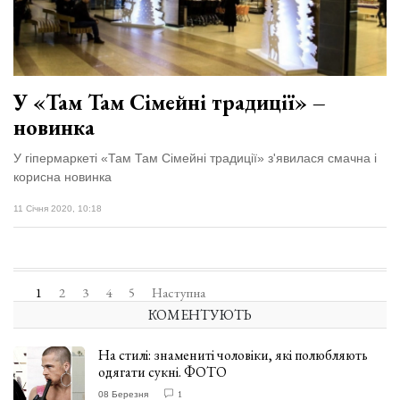
У «Там Там Сімейні традиції» –
новинка
У гіпермаркеті «Там Там Сімейні традиції» з'явилася смачна і
корисна новинка
11 Січня 2020, 10:18
1
2
3
4
5
Наступна
КОМЕНТУЮТЬ
На стилі: знамениті чоловіки, які полюбляють
одягати сукні. ФОТО
08 Березня
1