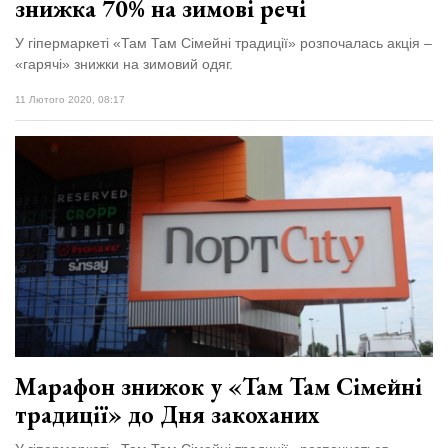
знижка 70% на зимові речі
У гіпермаркеті «Там Там Сімейні традиції» розпочалась акція –
«гарячі» знижки на зимовий одяг.
11 Лютого 2020, 08:17
Марафон знижок у «Там Там Сімейні
традиції» до Дня закоханих