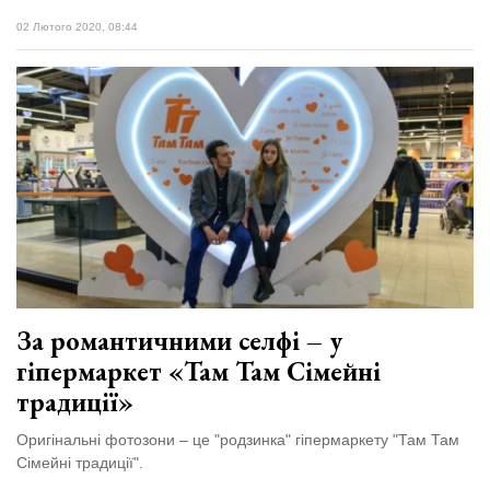
02 Лютого 2020, 08:44
За романтичними селфі – у
гіпермаркет «Там Там Сімейні
традиції»
Оригінальні фотозони – це "родзинка" гіпермаркету "Там Там
Сімейні традиції".