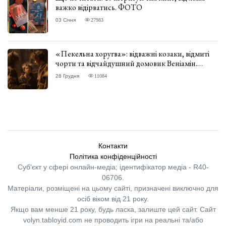
важко відірватись. ФОТО
03 Січня
27983
«Пекельна хоругва»: відважні козаки, відмиті
чорти та відчайдушний домовик Веніамін.
ВІДГУК
28 Грудня
11084
Контакти
Політика конфіденційності
Суб'єкт у сфері онлайн-медіа; ідентифікатор медіа - R40-
06706.
Матеріали, розміщені на цьому сайті, призначені виключно для
осіб віком від 21 року.
Якщо вам менше 21 року, будь ласка, залиште цей сайт.
Сайт
volyn.tabloyid.com не проводить ігри на реальні та/або