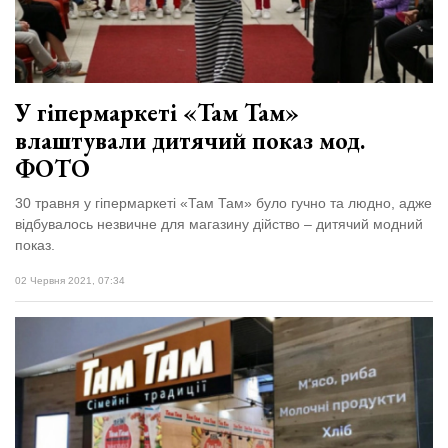
Зіньківський
залишив у
27 Липня 2026
Луцьку
775 переглядів
три...
Всі розділи
У гіпермаркеті «Там Там»
влаштували дитячий показ мод.
Персона
ФОТО
Лайф
30 травня у гіпермаркеті «Там Там» було гучно та людно, адже
Афіша
відбувалось незвичне для магазину дійство – дитячий модний
ZONE 18+
показ.
02 Червня 2021, 07:34
Контакти
Політика конфіденційності