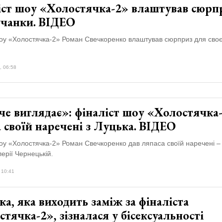
іст шоу «Холостячка-2» влаштував сюрп
учанки. ВІДЕО
шоу «Холостячка-2» Роман Свечкоренко влаштував сюрприз для своє
, 06:58
е виглядає»: фіналіст шоу «Холостячка-
 своїй наречені з Луцька. ВІДЕО
оу «Холостячка-2» Роман Свечкоренко дав ляпаса своїй наречені – 
ерії Чернецькій.
 10:41
а, яка виходить заміж за фіналіста
тячка-2», зізналася у бісексуальності