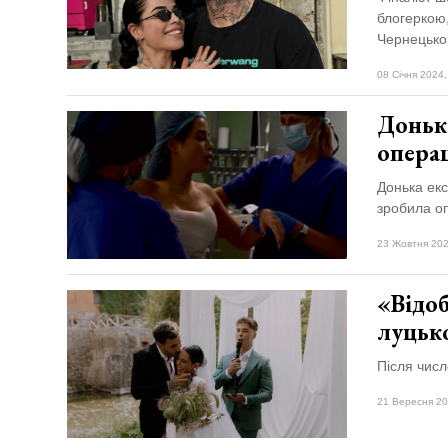
блогеркою,
Чернецько
08 Січня 2024,
Доньк
опера
Донька екс
зробила оп
23 Жовтня 202
«Відо
луцько
Після числ
21 Вересня 20