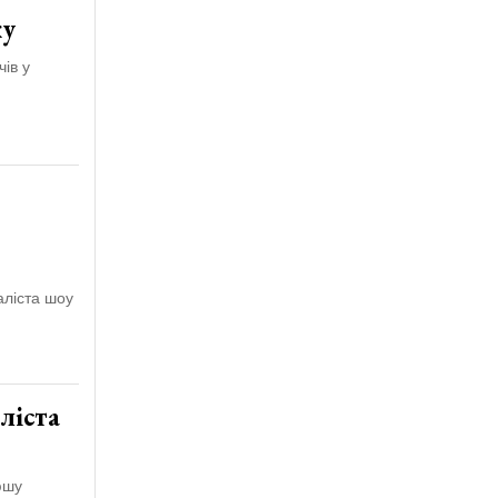
ку
чів у
аліста шоу
ліста
юшу