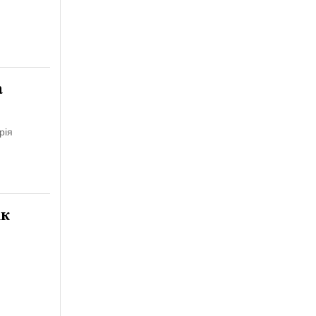
а
рія
ік