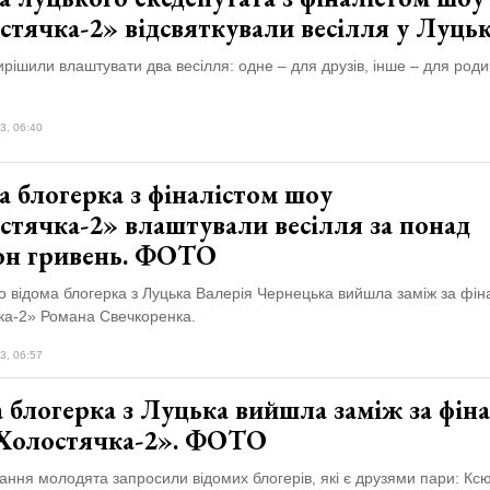
стячка-2» відсвяткували весілля у Луць
ирішили влаштувати два весілля: одне – для друзів, інше – для роди
3, 06:40
 блогерка з фіналістом шоу
стячка-2» влаштували весілля за понад
он гривень. ФОТО
 відома блогерка з Луцька Валерія Чернецька вийшла заміж за фін
ка-2» Романа Свечкоренка.
3, 06:57
 блогерка з Луцька вийшла заміж за фіна
Холостячка-2». ФОТО
ання молодята запросили відомих блогерів, які є друзями пари: Кс