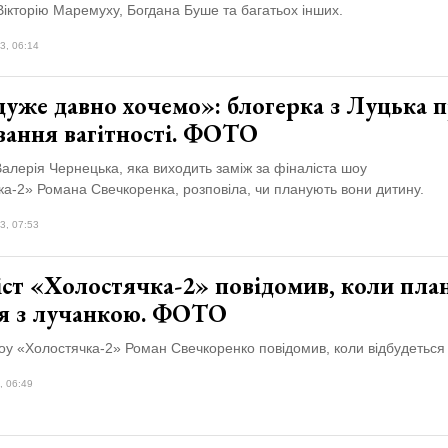
ікторію Маремуху, Богдана Буше та багатьох інших.
3, 06:14
дуже давно хочемо»: блогерка з Луцька 
вання вагітності. ФОТО
алерія Чернецька, яка виходить заміж за фіналіста шоу
а-2» Романа Свечкоренка, розповіла, чи планують вони дитину.
3, 07:53
іст «Холостячка-2» повідомив, коли пла
ля з лучанкою. ФОТО
оу «Холостячка-2» Роман Свечкоренко повідомив, коли відбудеться 
, 06:49