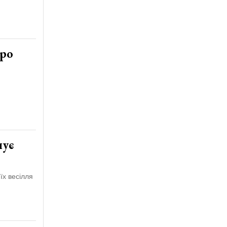
про
нує
їх весілля