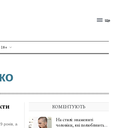
Ще
 18+
ко
кти
КОМЕНТУЮТЬ
На стилі: знамениті
9 років, а
чоловіки, які полюбляють