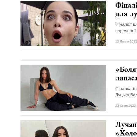
Фінал
для л
Фіналіст 
нареченої
12 Липня 2023
«Боляч
ляпаса
Фіналіст ш
Луцька Вал
23 Січня 2023,
Лучанк
«Холос