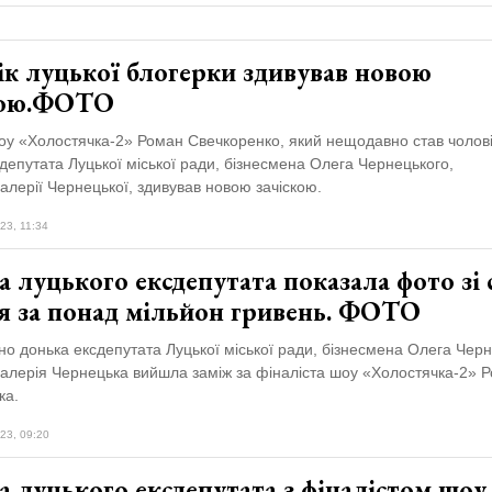
ік луцької блогерки здивував новою
кою.ФОТО
шоу «Холостячка-2» Роман Свечкоренко, який нещодавно став чолов
депутата Луцької міської ради, бізнесмена Олега Чернецького,
алерії Чернецької, здивував новою зачіскою.
23, 11:34
 луцького ексдепутата показала фото зі 
ля за понад мільйон гривень. ФОТО
но донька ексдепутата Луцької міської ради, бізнесмена Олега Черн
Валерія Чернецька вийшла заміж за фіналіста шоу «Холостячка-2» 
ка.
23, 09:20
 луцького ексдепутата з фіналістом шоу