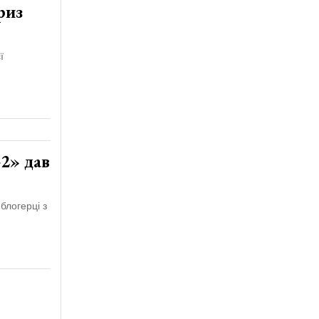
риз
ї
2» дав
блогерці з