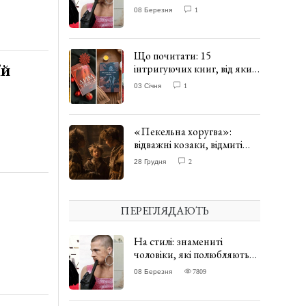
одягати сукні. ФОТО
08 Березня
1
Що почитати: 15
їй
інтригуючих книг, від яких
важко відірватись. ФОТО
03 Січня
1
«Пекельна хоругва»:
відважні козаки, відмиті
чорти та відчайдушний
28 Грудня
2
домовик Веніамін. ВІДГУК
ПЕРЕГЛЯДАЮТЬ
На стилі: знамениті
чоловіки, які полюбляють
одягати сукні. ФОТО
08 Березня
7809