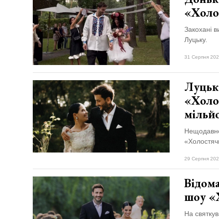
«Холо
Закохані в
Луцьку.
31 Серпня 202
Луцька
«Холо
мільй
Нещодавно
«Холостяч
29 Серпня 202
Відома
шоу «
На святкув