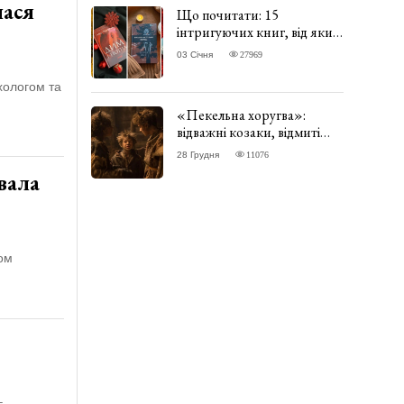
лася
Що почитати: 15
інтригуючих книг, від яких
важко відірватись. ФОТО
03 Січня
27969
хологом та
«Пекельна хоругва»:
відважні козаки, відмиті
чорти та відчайдушний
28 Грудня
11076
домовик Веніамін. ВІДГУК
вала
ом
–