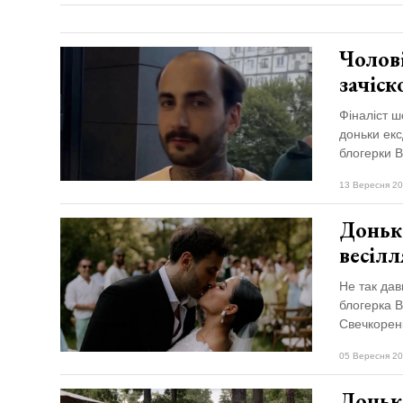
Чолов
зачіс
Фіналіст 
доньки екс
блогерки В
13 Вересня 20
Донька
весіл
Не так дав
блогерка 
Свечкорен
05 Вересня 20
Донька