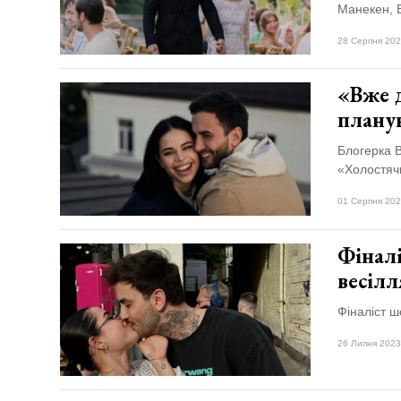
Манекен, В
28 Серпня 202
«Вже 
плану
Блогерка В
«Холостячк
01 Серпня 202
Фінал
весіл
Фіналіст ш
26 Липня 2023