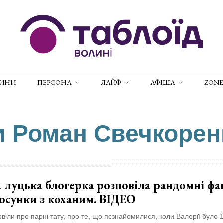
ВИНИ
ПЕРСОНА
ЛАЙФ
АФІША
ZONE
м Роман Свечкорен
 луцька блогерка розповіла рандомні фа
тосунки з коханим. ВІДЕО
віли про парні тату, про те, що познайомилися, коли Валерії було 1