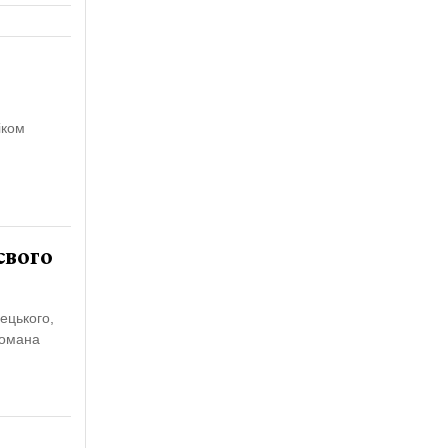
іком
свого
ецького,
Романа