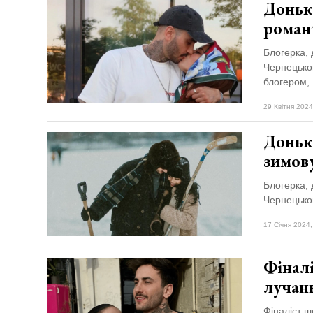
Доньк
роман
Блогерка, 
Чернецьког
блогером,
29 Квітня 2024
Доньк
зимов
Блогерка, 
Чернецько
17 Січня 2024,
Фіналі
лучанк
Фіналіст 