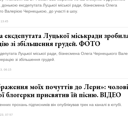
 донькою ексдепутата Луцької міської ради, бізнесмена Олега
го Валерією Чернецькою, до участі в шоу.
 13:45
а ексдепутата Луцької міськради зробил
цію зі збільшення грудей. ФОТО
депутата Луцької міської ради, бізнесмена Олега Чернецького Вале
ерацію зі збільшення грудей.
3, 06:15
браження моїх почуттів до Лери»: чолов
ї блогерки присвятив їй пісню. ВІДЕО
енних прохань підписників він опублікував трек на каналі в ютубі.
23, 07:57