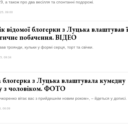
9, а також про два весілля та спонтанні подорожі.
25, 09:00
к відомої блогерки з Луцька влаштував 
тичне побачення. ВІДЕО
ував троянди, кульки у формі серця, торт та свічки.
5, 09:34
а блогерка з Луцька влаштувала кумедну
у з чоловіком. ФОТО
чкоренко вітає вас з прийдешнім новим роком», – йдеться у дописі.
4, 06:09