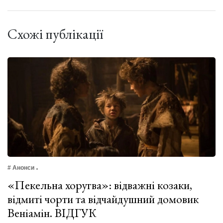
Схожі публікації
# Анонси
«Пекельна хоругва»: відважні козаки,
відмиті чорти та відчайдушний домовик
Веніамін. ВІДГУК