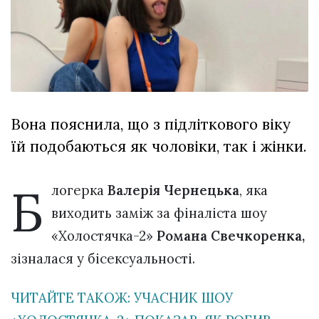
відбулася
XIX
29 Липня 2026
Спартакіада
563 переглядів
VolWe...
Всі розділи
Персона
Вона пояснила, що з підліткового віку
Лайф
їй подобаються як чоловіки, так і жінки.
Афіша
ZONE 18+
Б
логерка
Валерія Чернецька
, яка
Контакти
виходить заміж за фіналіста шоу
Політика конфіденційності
«Холостячка-2»
Романа Свечкоренка,
зізналася у бісексуальності.
ЧИТАЙТЕ ТАКОЖ: УЧАСНИК ШОУ