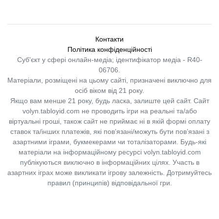
Контакти
Політика конфіденційності
Суб'єкт у сфері онлайн-медіа; ідентифікатор медіа - R40-
06706.
Матеріали, розміщені на цьому сайті, призначені виключно для
осіб віком від 21 року.
Якщо вам менше 21 року, будь ласка, залиште цей сайт.
Сайт
volyn.tabloyid.com не проводить ігри на реальні та/або
віртуальні гроші, також сайт не приймає ні в якій формі оплату
ставок та/інших платежів, які пов’язані/можуть бути пов’язані з
азартними іграми, букмекерами чи тоталізаторами. Будь-які
матеріали на інформаційному ресурсі volyn.tabloyid.com
публікуються виключно в інформаційних цілях. Участь в
азартних іграх може викликати ігрову залежність. Дотримуйтесь
правил (принципів) відповідальної гри.
Copyright © 2014-2026,
«Таблоїд Волині»
Використання матеріалів сайту
лише за умови посилання на
«Таблоїд Волині»
не нижче другого абзацу.