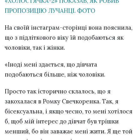
«ХОЛОСТЯЧКА-2» ПОКАЗАВ, ЯК РОБИВ
ПРОПОЗИЦІЮ ЛУЧАНЦІ. ФОТО
На своїй інстаграм-сторінці вона пояснила,
що з підліткового віку їй подобаються як
чоловіки, так і жінки.
«Іноді мені здається, що дівчата
подобаються більше, ніж чоловіки.
Просто так історично склалось, що я
закохалася в Ромку Свечкоренка. Так, я
бісексуальна, і якщо чесно, то мені хотілося
б, щоб мій інтерес до дівчат був трішки
менший, бо він заважає мені жити. Я ще той