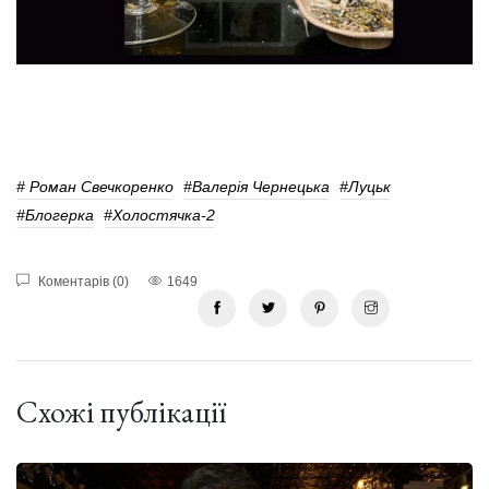
# Роман Свечкоренко
#Валерія Чернецька
#Луцьк
#Блогерка
#Холостячка-2
Коментарів (0)
1649
Схожі публікації