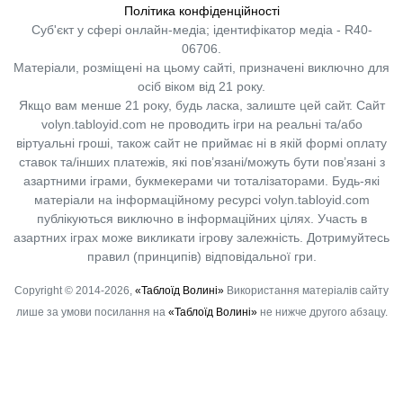
Політика конфіденційності
Суб'єкт у сфері онлайн-медіа; ідентифікатор медіа - R40-
06706.
Матеріали, розміщені на цьому сайті, призначені виключно для
осіб віком від 21 року.
Якщо вам менше 21 року, будь ласка, залиште цей сайт.
Сайт
volyn.tabloyid.com не проводить ігри на реальні та/або
віртуальні гроші, також сайт не приймає ні в якій формі оплату
ставок та/інших платежів, які пов’язані/можуть бути пов’язані з
азартними іграми, букмекерами чи тоталізаторами. Будь-які
матеріали на інформаційному ресурсі volyn.tabloyid.com
публікуються виключно в інформаційних цілях. Участь в
азартних іграх може викликати ігрову залежність. Дотримуйтесь
правил (принципів) відповідальної гри.
Copyright © 2014-2026,
«Таблоїд Волині»
Використання матеріалів сайту
лише за умови посилання на
«Таблоїд Волині»
не нижче другого абзацу.