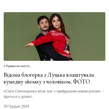
# Приватне життя
Відома блогерка з Луцька влаштувала
кумедну зйомку з чоловіком. ФОТО
«Сімʼя Свечкоренко вітає вас з прийдешнім новим роком», –
йдеться у дописі.
30 Грудня 2024