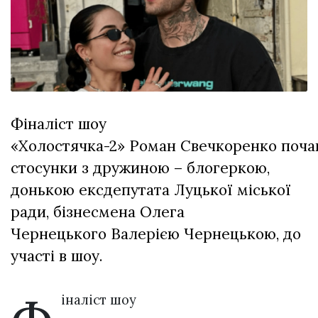
відбулася
XIX
29 Липня 2026
Спартакіада
601 переглядів
VolWe...
Всі розділи
Персона
Фіналіст шоу
Лайф
«Холостячка-2» Роман Свечкоренко поча
Афіша
стосунки з дружиною – блогеркою,
ZONE 18+
донькою ексдепутата Луцької міської
Контакти
ради, бізнесмена Олега
Політика конфіденційності
Чернецького Валерією Чернецькою, до
участі в шоу.
іналіст шоу